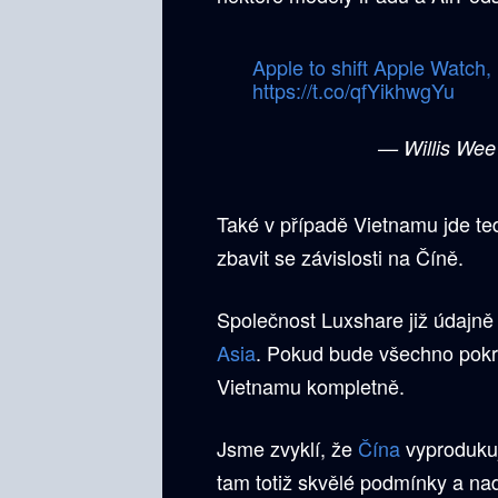
Apple to shift Apple Watch
https://t.co/qfYikhwgYu
— Willis Wee
Také v případě Vietnamu jde ted
zbavit se závislosti na Číně.
Společnost Luxshare již údajně
Asia
. Pokud bude všechno pokr
Vietnamu kompletně.
Jsme zvyklí, že
Čína
vyprodukuj
tam totiž skvělé podmínky a na