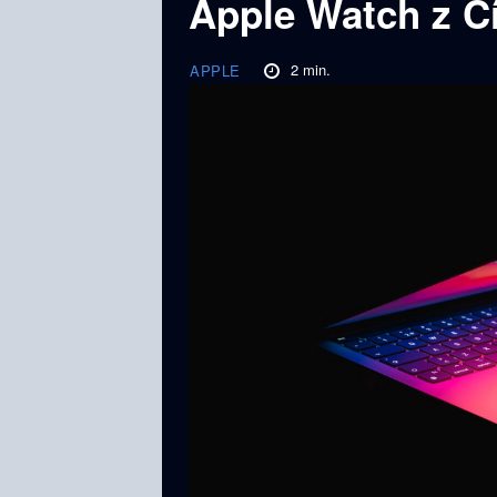
Apple Watch z Č
2
min.
APPLE