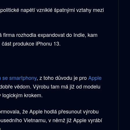
olitické napětí vzniklé špatnými vztahy mezi
ká firma rozhodla expandovat do Indie, kam
 část produkce iPhonu 13.
m se smartphony
, z toho důvodu je pro
Apple
ho dobře vědom. Výrobu tam má již od modelu
dy logickým krokem.
ormovala, že Apple hodlá přesunout výrobu
sedního Vietnamu, v němž již Apple vyrábí
.