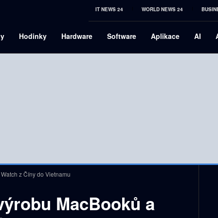
IT NEWS 24
WORLD NEWS 24
BUSIN
ny
Hodinky
Hardware
Software
Aplikace
AI
 Watch z Číny do Vietnamu
 výrobu MacBooků a