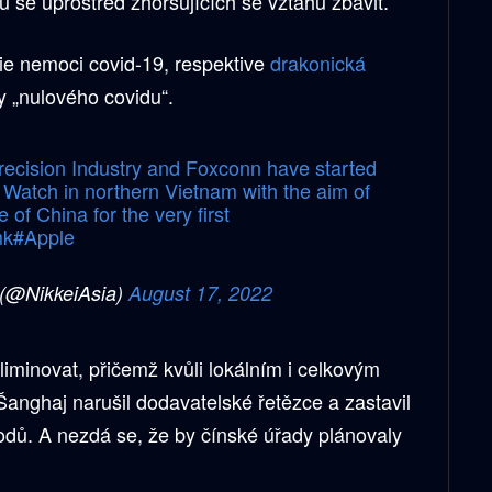
u se uprostřed zhoršujících se vztahů zbavit.
ie nemoci covid-19, respektive
drakonická
ky „nulového covidu“.
recision Industry and Foxconn have started
e Watch in northern Vietnam with the aim of
 of China for the very first
mk
#Apple
 (@NikkeiAsia)
August 17, 2022
liminovat, přičemž kvůli lokálním i celkovým
anghaj narušil dodavatelské řetězce a zastavil
odů. A nezdá se, že by čínské úřady plánovaly