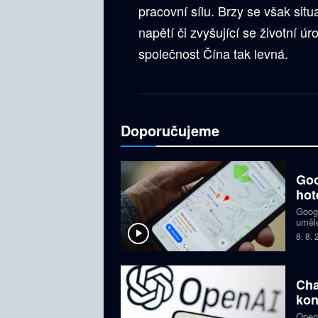
pracovní sílu. Brzy se však sit
napětí či zvyšující se životní ú
společnost Čína tak levná.
Doporučujeme
Goo
hot
Googl
umělé
hotel
8. 8.
Gmai
Cha
kon
OpenA