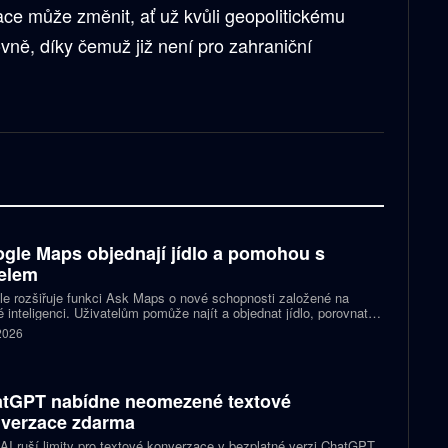
uace může změnit, ať už kvůli geopolitickému
rovně, díky čemuž již není pro zahraniční
gle Maps objednají jídlo a pomohou s
elem
e rozšiřuje funkci Ask Maps o nové schopnosti založené na
 inteligenci. Uživatelům pomůže najít a objednat jídlo, porovnat
y nebo vybrat kulturní akci. Mapy navíc mohou čerpat informace z
 2026
lu a Kalendáře Google.
tGPT nabídne neomezené textové
verzace zdarma
I ruší limity pro textové konverzace v bezplatné verzi ChatGPT.