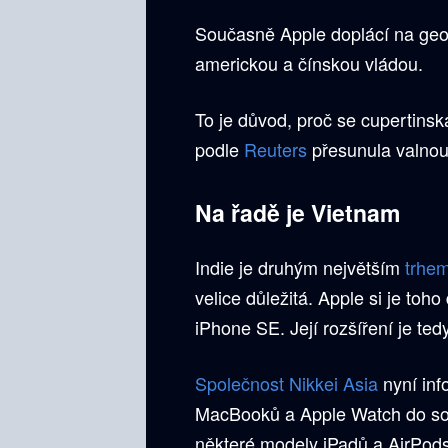
Současně Apple doplácí na geop
americkou a čínskou vládou.
To je důvod, proč se cupertins
podle
Reuters
přesunula valnou
Na řadě je Vietnam
Indie je druhým největším
trhe
velice důležitá. Apple si je to
iPhone SE. Její rozšíření je te
Společnost Nikkei Asia
nyní inf
MacBooků a Apple Watch do sou
některé modely iPadů a AirPods