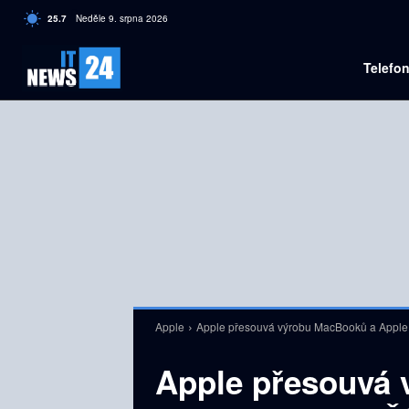
C
25.7
Neděle 9. srpna 2026
Czech
Telefo
Apple
Apple přesouvá výrobu MacBooků a Apple
Apple přesouvá