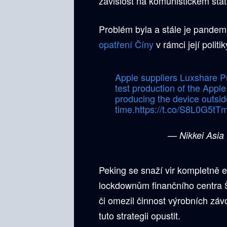
závislost na komunistickém stát
Problém byla a stále je pandem
opatření Číny
v rámci její politi
Apple suppliers Luxshare P
test production of the Appl
producing the device outside
time.
https://t.co/S8L0G5tT
— Nikkei Asia
Peking se snaží vir kompletně e
lockdownům finančního centra Š
či omezil činnost výrobních záv
tuto strategii opustit.