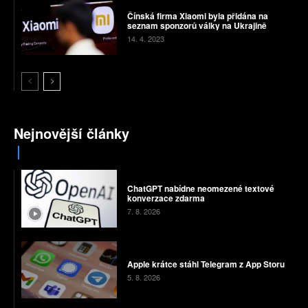
Čínská firma Xiaomi byla přidána na
seznam sponzorů války na Ukrajině
14. 4. 2023
Nejnovější články
ChatGPT nabídne neomezené textové
konverzace zdarma
7. 8. 2026
Apple krátce stáhl Telegram z App Storu
5. 8. 2026