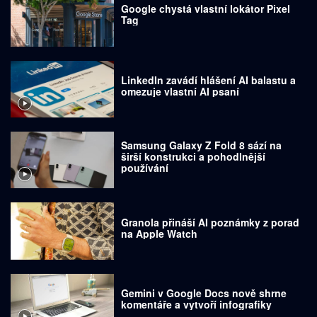
Google chystá vlastní lokátor Pixel
Tag
LinkedIn zavádí hlášení AI balastu a
omezuje vlastní AI psaní
Samsung Galaxy Z Fold 8 sází na
širší konstrukci a pohodlnější
používání
Granola přináší AI poznámky z porad
na Apple Watch
Gemini v Google Docs nově shrne
komentáře a vytvoří infografiky