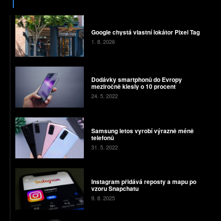
Google chystá vlastní lokátor Pixel Tag
1. 8. 2026
Dodávky smartphonů do Evropy
meziročně klesly o 10 procent
24. 5. 2022
Samsung letos vyrobí výrazně méně
telefonů
31. 5. 2022
Instagram přidává reposty a mapu po
vzoru Snapchatu
9. 8. 2025