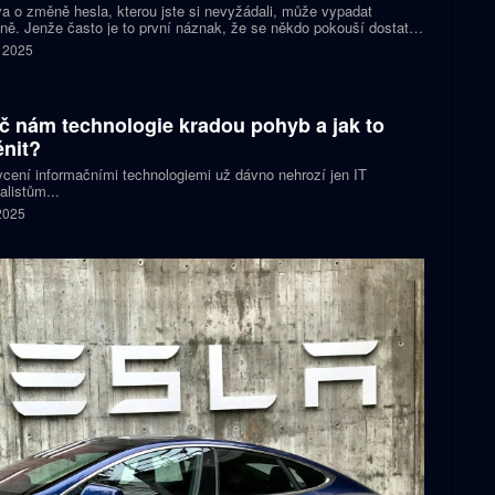
a o změně hesla, kterou jste si nevyžádali, může vypadat
ně. Jenže často je to první náznak, že se někdo pokouší dostat
šeho účtu. Ať už jde o podvod, nebo reálný útok, jedno je jisté –
. 2025
s jednat.
č nám technologie kradou pohyb a jak to
nit?
cení informačními technologiemi už dávno nehrozí jen IT
alistům...
 2025