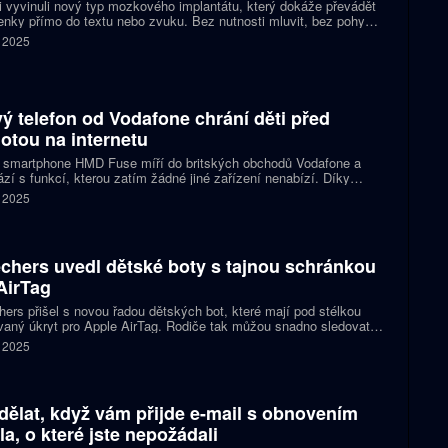
 vyvinuli nový typ mozkového implantátu, který dokáže převádět
nky přímo do textu nebo zvuku. Bez nutnosti mluvit, bez pohybu
Stačí jen pomyslet na to, co chcete říct. Výzkum slibuje zásadní
. 2025
c lidem s těžkým ochrnutím nebo vadami řeči.
ý telefon od Vodafone chrání děti před
otou na internetu
 smartphone HMD Fuse míří do britských obchodů Vodafone a
ází s funkcí, kterou zatím žádné jiné zařízení nenabízí. Díky
ologii HarmBlock+ dokáže v reálném čase zablokovat přístup k
. 2025
odnému obsahu a zabránit dětem v tom, aby pořizovaly nebo
ly sexuálně explicitní fotografie.
chers uvedl dětské boty s tajnou schránkou
AirTag
ers přišel s novou řadou dětských bot, které mají pod stélkou
aný úkryt pro Apple AirTag. Rodiče tak můžou snadno sledovat
 svých dětí, aniž by tracker vyčníval nebo hrozilo, že se ztratí.
. 2025
dělat, když vám přijde e-mail s obnovením
la, o které jste nepožádali