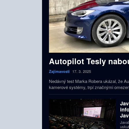
Autopilot Tesly nabou
Zajímavosti
17. 3. 2025
Nedávný test Marka Robera ukázal, že Aut
kamerové systémy, trpí značnými omezeními.
Jav
inf
Jav
JavaD
uskut