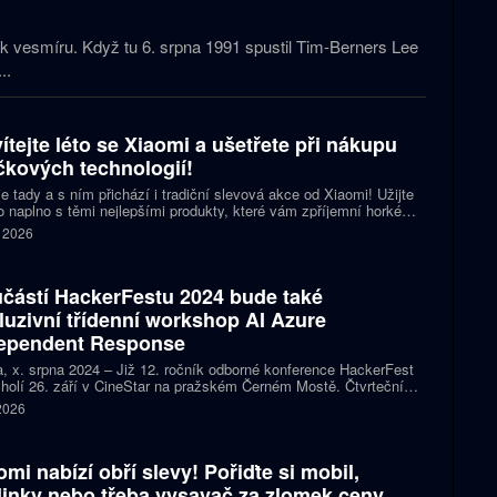
k vesmíru. Když tu 6. srpna 1991 spustil Tim-Berners Lee
..
vítejte léto se Xiaomi a ušetřete při nákupu
čkových technologií!
je tady a s ním přichází i tradiční slevová akce od Xiaomi! Užijte
to naplno s těmi nejlepšími produkty, které vám zpříjemní horké
 dny. Do 28. července 2024, či do vyprodání zásob, máte
. 2026
ečnou příležitost pořídit si špičkové výrobky Xiaomi za fantastické
 Ať už hledáte nový mobil, chytré hodinky, sluchátka,
čnostní kamery nebo třeba elektrickou koloběžku, Xiaomi má
částí HackerFestu 2024 bude také
ky, které by vám neměly uniknout.
luzivní třídenní workshop AI Azure
ependent Response
, x. srpna 2024 – Již 12. ročník odborné konference HackerFest
holí 26. září v CineStar na pražském Černém Mostě. Čtvrteční
am nabídne přednášky předních odborníků na IT bezpečnost.
 2026
í konferenci bude letos přecházet zajímavý doprovodný program,
ní workshop AI Azure Independent Response s Wayenem Burkem.
omi nabízí obří slevy! Pořiďte si mobil,
inky nebo třeba vysavač za zlomek ceny