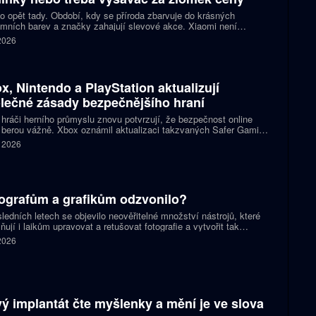
to opět tady. Období, kdy se příroda zbarvuje do krásných
mních barev a značky zahajují slevové akce. Xiaomi není
kou a až do 26. listopadu 2023 vyhlásilo až 56% slevy nejenom
 2026
é mobilní telefony, ale také na sluchátka, hodinky, robotické
ače nebo třeba na horkovzdušnou fritézu! S blížícími Vánocemi
ždá ušetřená korunka hodí, tak se pojďme blíže podívat, co
i nabízí, a čím bychom mohli obdarovat sebe a své blízké.
x, Nintendo a PlayStation aktualizují
lečné zásady bezpečnějšího hraní
 hráči herního průmyslu znovu potvrzují, že bezpečnost online
 berou vážně. Xbox oznámil aktualizaci takzvaných Safer Gaming
iples, na nichž dlouhodobě spolupracuje s Nintendo a PlayStation.
. 2026
 o novou iniciativu, ale o pokračování partnerství, které vzniklo už
nci roku 2020.
ografům a grafikům odzvonilo?
ledních letech se objevilo neověřitelné množství nástrojů, které
ují i laikům upravovat a retušovat fotografie a vytvořit tak
čejného snímku dechberoucí záběr. Co víc, některé nástroje už
 2026
ují obrázky generovat bez nutnosti je vyfotit. Znamená to, že
ci a fotografové budou brzy bez práce?
ý implantát čte myšlenky a mění je ve slova