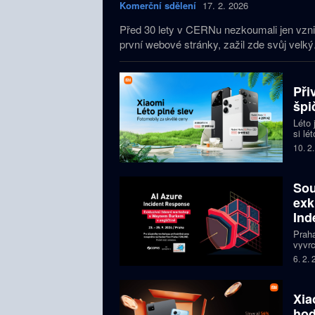
Komerční sdělení
17. 2. 2026
Před 30 lety v CERNu nezkoumali jen vzni
první webové stránky, zažil zde svůj velký.
Při
špi
Léto 
si lé
letní
10. 2
jedin
ceny.
bezpe
Sou
nabíd
exk
Ind
Praha
vyvrc
progr
6. 2.
Hlavn
3den
Xia
hod