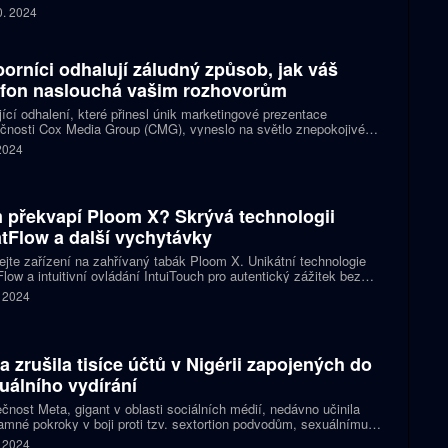
yzicky v CineStar OC Černý Most v Praze, tak i online. Účastníci
0. 2024
hou těšit na nejnovější informace o této populární platformě.
rence je určena nejen Java vývojářům a programátorům, ale i
 dalším zájemcům.
orníci odhalují záludný způsob, jak váš
efon naslouchá vašim rozhovorům
ící odhalení, které přinesl únik marketingové prezentace
čnosti Cox Media Group (CMG), vyneslo na světlo znepokojivé
iky odposlouchávání, které pronikly do technologického průmyslu.
 2024
tilo spekulace o soukromí spotřebitelů používajících chytrá
ení.
 překvapí Ploom X? Skrývá technologii
tFlow a další vychytávky
jte zařízení na zahřívaný tabák Ploom X. Unikátní technologie
low a intuitivní ovládání IntuiTouch pro autentický zážitek bez
 a zápachu.
. 2024
a zrušila tisíce účtů v Nigérii zapojených do
uálního vydírání
čnost Meta, gigant v oblasti sociálních médií, nedávno učinila
mné pokroky v boji proti tzv. sextortion podvodům, sexuálnímu
ání. Většinou byly zaměřené na dospělé muže v USA a jejich
. 2024