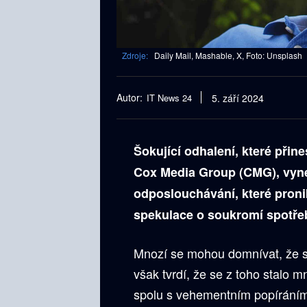
Zdroje:
Daily Mail, Mashable, X, Foto: Unsplash
Autor:
IT News 24
5. září 2024
Šokující odhalení, které přin
Cox Media Group (CMG), vynes
odposlouchávání, které proni
spekulace o soukromí spotřebi
Mnozí se mohou domnívat, že se
však tvrdí, že se z toho stalo 
spolu s vehementním popíráním 