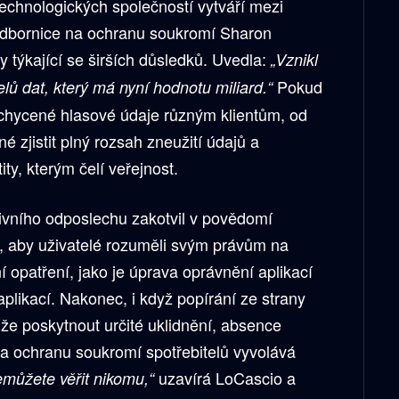
technologických společností vytváří mezi
 Odbornice na ochranu soukromí Sharon
y týkající se širších důsledků. Uvedla:
„Vznikl
Pokud
lů dat, který má nyní hodnotu miliard.“
chycené hlasové údaje různým klientům, od
né zjistit plný rozsah zneužití údajů a
ity, kterým čelí veřejnost.
ivního odposlechu zakotvil v povědomí
té, aby uživatelé rozuměli svým právům na
ní opatření, jako je úprava oprávnění aplikací
plikací. Nakonec, i když popírání ze strany
že poskytnout určité uklidnění, absence
a ochranu soukromí spotřebitelů vyvolává
uzavírá LoCascio a
můžete věřit nikomu,“