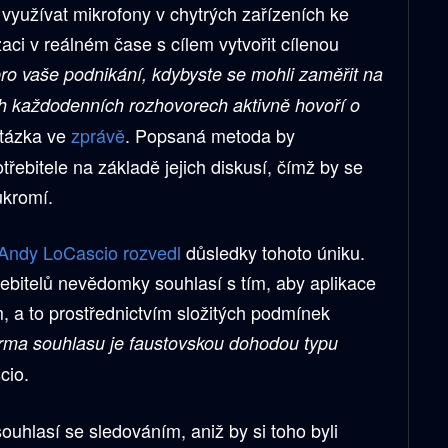
využívat mikrofony v chytrých zařízeních ke
ci v reálném čase s cílem vytvořit cílenou
ro vaše podnikání, kdybyste se mohli zaměřit na
vých každodenních rozhovorech aktivně hovoří o
tázka ve
zprávě
. Popsaná metoda by
třebitele na základě jejich diskusí, čímž by se
ukromí.
Andy LoCascio rozvedl
důsledky tohoto úniku.
ebitelů nevědomky souhlasí s tím, aby aplikace
m, a to prostřednictvím složitých podmínek
orma souhlasu je faustovskou dohodou typu
cio.
souhlasí se sledováním, aniž by si toho byli