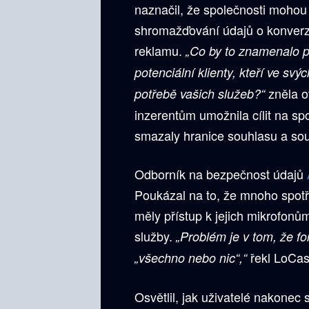
naznačil, že společnosti mohou 
shromažďování údajů o konverza
reklamu.
„Co by to znamenalo p
potenciální klienty, kteří ve s
zněla o
potřebě vašich služeb?“
inzerentům umožnila cílit na spo
smazaly hranice souhlasu a so
Odborník na bezpečnost údajů
Poukázal na to, že mnoho spotř
měly přístup k jejich mikrofonů
služby.
„Problém je v tom, že f
řekl LoCas
„všechno nebo nic“,“
Osvětlil, jak uživatelé nakonec 