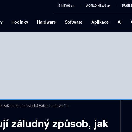
IT NEWS 24
WORLD NEWS 24
BUSIN
ny
Hodinky
Hardware
Software
Aplikace
AI
jak váš telefon naslouchá vašim rozhovorům
jí záludný způsob, jak