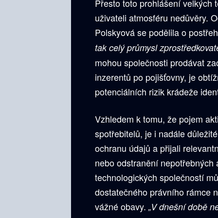
Přesto toto prohlášení velkých 
uživateli atmosféru nedůvěry.
Polskyová se podělila o postřeh
tak celý průmysl zprostředkovate
mohou společnosti prodávat za
inzerentů po pojišťovny, je obtíž
potenciálních rizik krádeže ident
Vzhledem k tomu, že pojem akt
spotřebitelů, je i nadále důleži
ochranu údajů a přijali relevant
nebo odstranění nepotřebných a
technologických společností mů
dostatečného právního rámce n
vážné obavy.
„V dnešní době ne