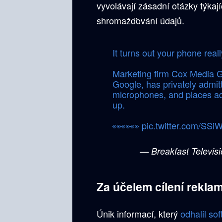
vyvolávají zásadní otázky týkaj
shromažďování údajů.
It turns out your phone reall
Marketing firm Cox Media G
Google, has privately admitt
microphones, and places ads
up.
👀👀👀
pic.twitter.com/SS
— Breakfast Televis
Za účelem cílení rekla
Únik informací, který
odhalil so