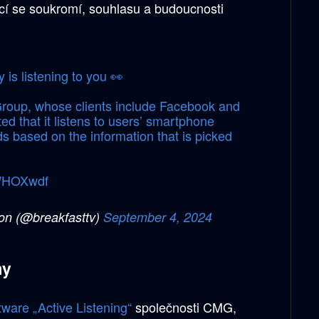
ící se soukromí, souhlasu a budoucnosti
y is listening to you 👀
roup, whose clients include Facebook and
ed that it listens to users’ smartphone
 based on the information that is picked
iWHOXwdf
ion (@breakfasttv)
September 4, 2024
my
ftware „Active Listening“
společnosti CMG,