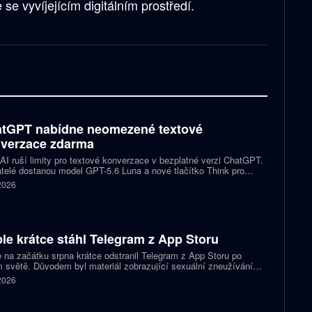
 se vyvíjejícím digitálním prostředí.
tGPT nabídne neomezené textové
verzace zdarma
I ruší limity pro textové konverzace v bezplatné verzi ChatGPT.
telé dostanou model GPT-5.6 Luna a nové tlačítko Think pro
tější otázky. Předplatitelům Plus a Pro firma zpřístupňuje upravený
 2026
.6 Sol spolu s posuvníkem, který nastaví intenzitu přemýšlení.
le krátce stáhl Telegram z App Storu
 na začátku srpna krátce odstranil Telegram z App Storu po
 světě. Důvodem byl materiál zobrazující sexuální zneužívání
 který podle firmy sdílel jeden uživatel. Telegram účet rychle
 2026
koval a aplikace se ještě během stejného dne do obchodu vrátila.