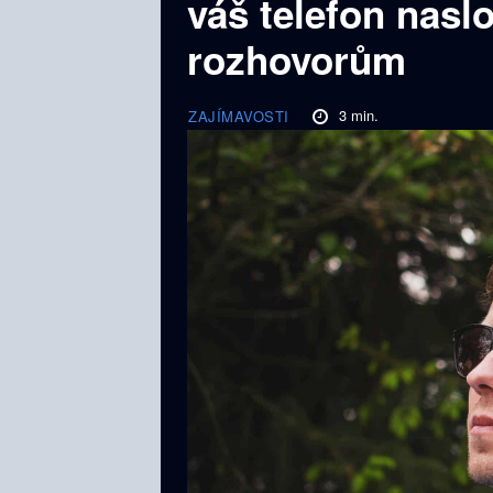
váš telefon nasl
rozhovorům
3
min.
ZAJÍMAVOSTI