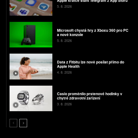
Apple krátce stáhl Telegram z App Storu
5. 8. 2026
Microsoft chystá hry z Xboxu 360 pro PC
a nové konzole
5. 8. 2026
Data z Fitbitu lze nově posílat přímo do
Apple Health
4. 8. 2026
Casio proměnilo prstenové hodinky v
chytré zdravotní zařízení
3. 8. 2026