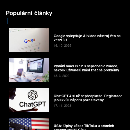
Populární články
Google vylepšuje AI video nástroj Veo na
verzi 3.1
16. 10. 2025
Vydání macOS 12.3 neproběhlo hladce,
několik uživatelů hlásí značné problémy
18. 3. 2022
ChatGPT 4 si už nepředplatíte. Registrace
jsou kvůli náporu pozastaveny
17. 11. 2023
USA: Úplný zákaz TikToku u státních
agentur rozlítil Čínu