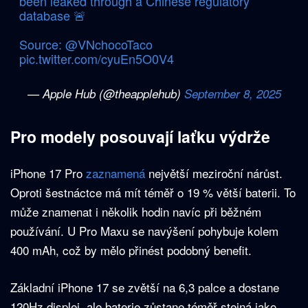
been leaked through a Chinese regulatory
database 🚨
Source:
@VNchocoTaco
pic.twitter.com/cyuEn5O0V4
— Apple Hub (@theapplehub)
September 8, 2025
Pro modely posouvají laťku výdrže
iPhone 17 Pro
zaznamená
největší meziroční nárůst.
Oproti šestnáctce má mít téměř o 19 % větší baterii. To
může znamenat i několik hodin navíc při běžném
používání. U Pro Maxu se navýšení pohybuje kolem
400 mAh, což by mělo přinést podobný benefit.
Základní iPhone 17 se zvětší na 6,3 palce a dostane
120Hz displej, ale baterie zůstane téměř stejná jako