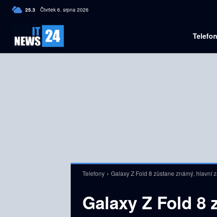
C
25.3
Čtvrtek 6. srpna 2026
Czech
Telefo
Telefony
Galaxy Z Fold 8 zůstane známý, hlavní z
Galaxy Z Fold 8 