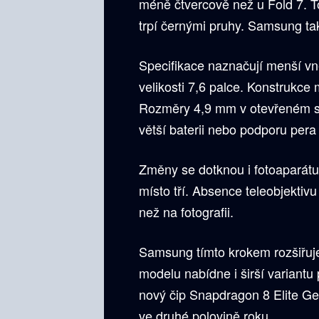
méně čtvercově než u Fold 7. To
trpí černými pruhy. Samsung t
Specifikace naznačují menší vněj
velikosti 7,6 palce. Konstrukce m
Rozměry 4,9 mm v otevřeném st
větší baterii nebo podporu pera
Změny se dotknou i fotoaparát
místo tří. Absence teleobjektiv
než na fotografii.
Samsung tímto krokem rozšiřuje 
modelu nabídne i širší variantu 
nový čip Snapdragon 8 Elite G
ve druhé polovině roku.