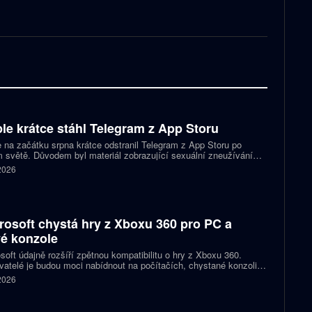
le krátce stáhl Telegram z App Storu
 na začátku srpna krátce odstranil Telegram z App Storu po
 světě. Důvodem byl materiál zobrazující sexuální zneužívání
 který podle firmy sdílel jeden uživatel. Telegram účet rychle
 2026
koval a aplikace se ještě během stejného dne do obchodu vrátila.
rosoft chystá hry z Xboxu 360 pro PC a
é konzole
soft údajně rozšíří zpětnou kompatibilitu o hry z Xboxu 360.
atelé je budou moci nabídnout na počítačích, chystané konzoli
ct Helix i přenosných zařízeních. První tituly by mohly dorazit
 2026
 let 2027 a 2028.