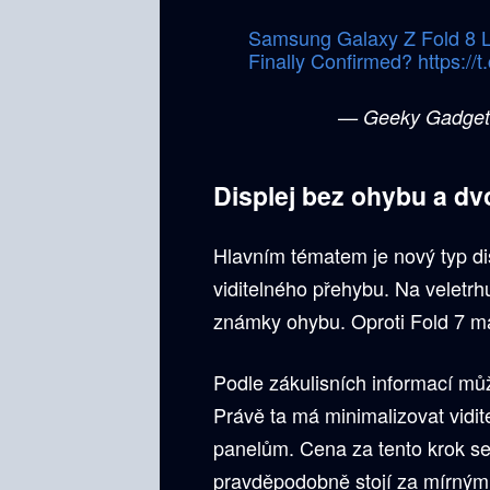
Samsung Galaxy Z Fold 8 
Finally Confirmed?
https://
— Geeky Gadge
Displej bez ohybu a dvo
Hlavním tématem je nový typ d
viditelného přehybu. Na veletr
známky ohybu. Oproti Fold 7 má
Podle zákulisních informací můž
Právě ta má minimalizovat vidite
panelům. Cena za tento krok se m
pravděpodobně stojí za mírným 