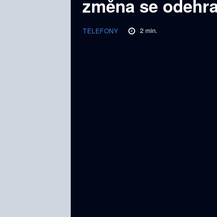
změna se odehraj
2
min.
TELEFONY