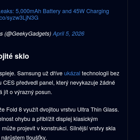
Leaks: 5,000mAh Battery and 45W Charging
t.co/syzw3LjN3G
ts (@GeekyGadgets)
April 5, 2026
jité sklo
ispleje. Samsung už dříve
ukázal
technologii bez
hu CES předvedl panel, který nevykazuje žádné
 jít o výrazný posun.
e Fold 8 využít dvojitou vrstvu Ultra Thin Glass.
lnost ohybu a přiblížit displej klasickým
ůže projevit v konstrukci. Silnější vrstvy skla
nárůstem tloušťky.