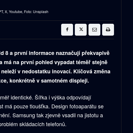
, X, Youtube, Foto: Unsplash
 8 a první informace naznačují překvapivě
ka má na první pohled vypadat téměř stejně
 neleží v nedostatku inovací. Klíčová změna
kce, konkrétně v samotném displeji.
měř identické. Šířka i výška odpovídají
st má pouze tloušťka. Design fotoaparátu se
ění. Samsung tak zjevně vsadil na jistotu a
problém skládacích telefonů.