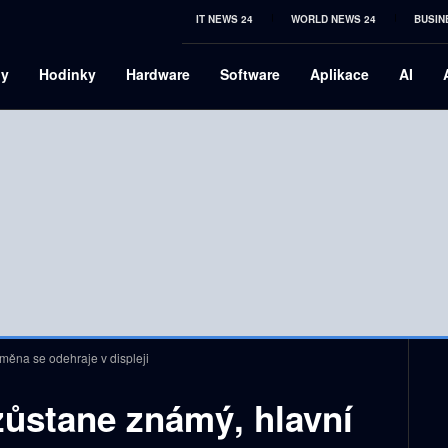
IT NEWS 24
WORLD NEWS 24
BUSIN
ny
Hodinky
Hardware
Software
Aplikace
AI
měna se odehraje v displeji
zůstane známý, hlavní