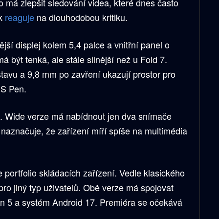
 má zlepšit sledování videa, které dnes často
ak
reaguje
na dlouhodobou kritiku.
ší displej kolem 5,4 palce a vnitřní panel o
á být tenká, ale stále silnější než u Fold 7.
avu a 9,8 mm po zavření ukazují prostor pro
 S Pen.
u. Wide verze má nabídnout jen dva snímače
u naznačuje, že zařízení míří spíše na multimédia
portfolio skládacích zařízení. Vedle klasického
pro jiný typ uživatelů. Obě verze má spojovat
en 5 a systém Android 17. Premiéra se očekává