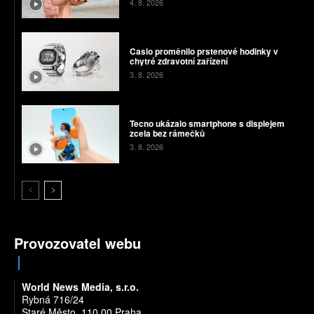
4. 8. 2026
Casio proměnilo prstenové hodinky v
chytré zdravotní zařízení
3. 8. 2026
Tecno ukázalo smartphone s displejem
zcela bez rámečků
3. 8. 2026
Provozovatel webu
World News Media, s.r.o.
Rybná 716/24
Staré Město, 110 00 Praha