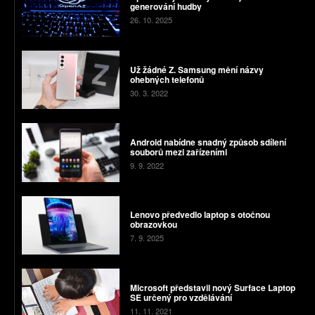
generování hudby
26. 10. 2025
Už žádné Z. Samsung mění názvy
ohebných telefonů
30. 3. 2022
Android nabídne snadný způsob sdílení
souborů mezi zařízeními
9. 9. 2022
Lenovo předvedlo laptop s otočnou
obrazovkou
7. 9. 2025
Microsoft představil nový Surface Laptop
SE určený pro vzdělávání
11. 11. 2021