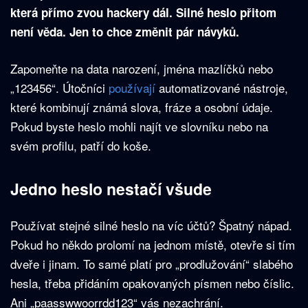
která přímo zvou hackery dál. Silné heslo přitom
není věda. Jen to chce změnit pár návyků.
Zapomeňte na data narození, jména mazlíčků nebo
„123456“. Útočníci
používají
automatizované nástroje,
které kombinují známá slova, fráze a osobní údaje.
Pokud byste heslo mohli najít ve slovníku nebo na
svém profilu, patří do koše.
Jedno heslo nestačí všude
Používat stejné silné heslo na víc účtů? Špatný nápad.
Pokud ho někdo prolomí na jednom místě, otevře si tím
dveře i jinam. To samé platí pro „prodlužování“ slabého
hesla, třeba přidáním opakovaných písmen nebo číslic.
Ani „paasswwoorrdd123“ vás nezachrání.