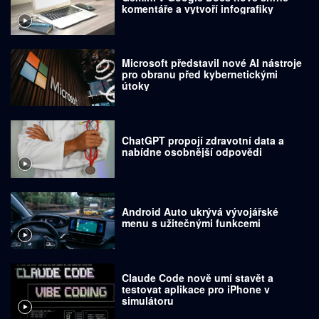
komentáře a vytvoří infografiky
Microsoft představil nové AI nástroje
pro obranu před kybernetickými
útoky
ChatGPT propojí zdravotní data a
nabídne osobnější odpovědi
Android Auto ukrývá vývojářské
menu s užitečnými funkcemi
Claude Code nově umí stavět a
testovat aplikace pro iPhone v
simulátoru