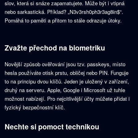
slov, která si snáze zapamatujete. Může být i vtipná
nebo sarkastická. Příklad? „N3v3rsh0ph3r3ag8in$“.
Pomáhá to paměti a přitom to stále odrazuje útoky.
Zvažte přechod na biometriku
Novější způsob ověřování jsou tzv. passkeys, místo
hesla používáte otisk prstu, obličej nebo PIN. Funguje
to na principu dvou klíčů. Jeden je uložený v zařízení,
druhý na serveru. Apple, Google i Microsoft už tuhle
možnost nabízejí. Pro nejcitlivější účty můžete přidat i
fyzický bezpečnostní klíč.
Nechte si pomoct technikou