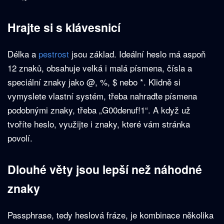
Hrajte si s klávesnicí
Délka a
pestrost
jsou základ. Ideální heslo má aspoň
12 znaků, obsahuje velká i malá písmena, čísla a
speciální znaky jako @, %, $ nebo *. Klidně si
vymyslete vlastní systém, třeba nahraďte písmena
podobnými znaky, třeba „G00denuf!1“. A když už
tvoříte heslo, využijte i znaky, které vám stránka
povolí.
Dlouhé věty jsou lepší než náhodné
znaky
Passphrase, tedy heslová fráze, je kombinace několika