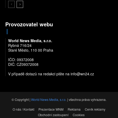
Provozovatel webu
World News Media, s.r.o.
Rybná 716/24
Staré Město, 110 00 Praha
IČO: 09372008
DIČ: CZ09372008
V případě dotazů na redakci pište na
info@wn24.cz
© Copyright |
World News Media, s.r.o.
| všechna práva vyhrazena.
O nás / Kontakt
Prezentace WNM
Reklama
Ceník reklamy
Obchodní zastoupení
Cookies