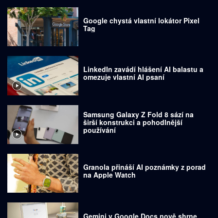
Google chystá vlastní lokátor Pixel
Tag
LinkedIn zavádí hlášení AI balastu a
omezuje vlastní AI psaní
Samsung Galaxy Z Fold 8 sází na
širší konstrukci a pohodlnější
používání
Granola přináší AI poznámky z porad
na Apple Watch
Gemini v Google Docs nově shrne