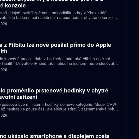
é konzole
soft údajně rozšíří zpětnou kompatibilitu o hry z Xboxu 360.
atelé je budou moci nabídnout na počítačích, chystané konzoli
ct Helix i přenosných zařízeních. První tituly by mohly dorazit
 2026
 let 2027 a 2028.
a z Fitbitu lze nově posílat přímo do Apple
lth
e konečně propojil data z hodinek a náramků Fitbit s aplikací
 Health. Uživatelé iPhonů tak mohou na jednom místě sledovat
, cvičení, spánek i zdravotní údaje. Novinka odstraňuje omezení,
 2026
 kterému bylo dosud nutné využívat pomocné aplikace nebo jiné
likované postupy.
io proměnilo prstenové hodinky v chytré
avotní zařízení
 posouvá své miniaturní hodinky do nové kategorie. Model CRW-
 už neukazuje pouze čas, ale sleduje zdraví, zaznamenává pohyb
zorňuje na dění v telefonu. Celokovový prsten tak spojuje digitální
 2026
ky, šperk a chytré zařízení, které může uživatel nosit po celý den.
no ukázalo smartphone s displejem zcela