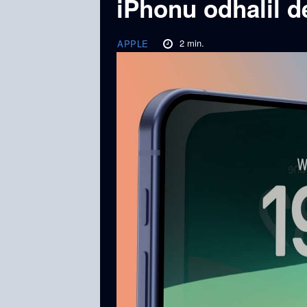
iPhonu odhalil d
2
min.
APPLE