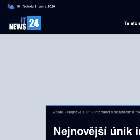
C
18
Sobota 8. srpna 2026
Czech
Telefo
Apple
Nejnovější únik informací o skládacím iPho
Nejnovější únik 