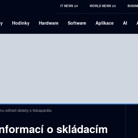
IT NEWS 24
WORLD NEWS 24
BUSIN
ny
Hodinky
Hardware
Software
Aplikace
AI
nu odhalil detaily o fotoaparátu
informací o skládacím