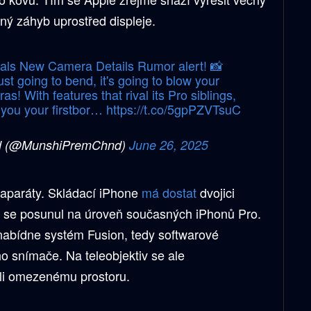
ý záhyb uprostřed displeje.
als New Camera Details Rumor alert! 📸
ust going to bend, it's going to blow your
! With features that rival its Pro siblings,
t you your firstbor…
https://t.co/5gpPZVTsuC
d (@MunshiPremChnd)
June 26, 2025
oaparáty. Skládací iPhone
má dostat
dvojici
 se posunul na úroveň současných iPhonů Pro.
nabídne systém Fusion, tedy softwarové
o snímače. Na teleobjektiv se ale
li omezenému prostoru.