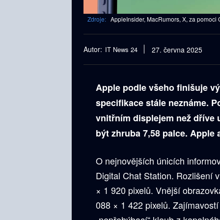
Zdroje:
AppleInsider, MacRumors, X, za pomoci 
Autor:
IT News 24
27. června 2025
Apple podle všeho finišuje v
specifikace stále neznáme. P
vnitřním displejem než dříve
být zhruba 7,58 palce. Apple 
O nejnovějších únicích informo
Digital Chat Station. Rozlišení 
× 1 920 pixelů. Vnější obrazovka
088 × 1 422 pixelů. Zajímavostí 
„nepřehýbací“ kloub z kapalnéh