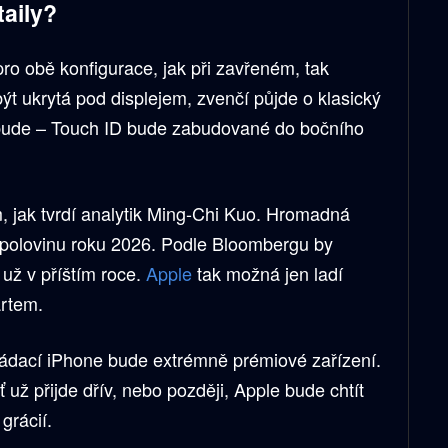
taily?
o obě konfigurace, jak při zavřeném, tak
ýt ukrytá pod displejem, zvenčí půjde o klasický
nebude – Touch ID bude zabudované do bočního
, jak tvrdí analytik Ming-Chi Kuo. Hromadná
 polovinu roku 2026. Podle Bloombergu by
už v příštím roce.
Apple
tak možná jen ladí
artem.
ládací iPhone bude extrémně prémiové zařízení.
 už přijde dřív, nebo později, Apple bude chtít
grácií.