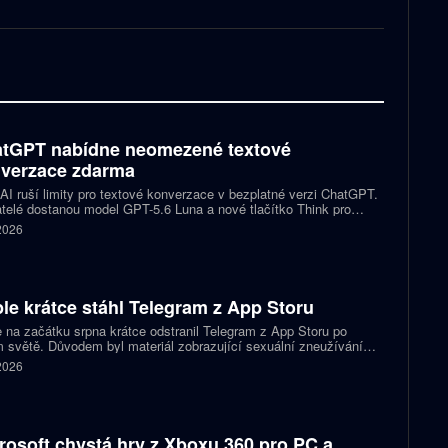
tGPT nabídne neomezené textové
verzace zdarma
I ruší limity pro textové konverzace v bezplatné verzi ChatGPT.
telé dostanou model GPT-5.6 Luna a nové tlačítko Think pro
tější otázky. Předplatitelům Plus a Pro firma zpřístupňuje upravený
 2026
.6 Sol spolu s posuvníkem, který nastaví intenzitu přemýšlení.
le krátce stáhl Telegram z App Storu
 na začátku srpna krátce odstranil Telegram z App Storu po
 světě. Důvodem byl materiál zobrazující sexuální zneužívání
 který podle firmy sdílel jeden uživatel. Telegram účet rychle
 2026
koval a aplikace se ještě během stejného dne do obchodu vrátila.
rosoft chystá hry z Xboxu 360 pro PC a