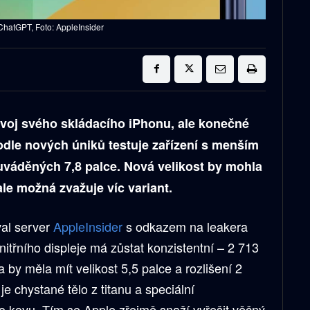
ChatGPT, Foto: AppleInsider
ývoj svého skládacího iPhonu, ale konečné
odle nových úniků testuje zařízení s menším
 uváděných 7,8 palce. Nová velikost by mohla
ale možná zvažuje víc variant.
val server
AppleInsider
s odkazem na leakera
vnitřního displeje má zůstat konzistentní – 2 713
 by měla mít velikost 5,5 palce a rozlišení 2
je chystané tělo z titanu a speciální
o kovu. Tím se Apple zřejmě snaží vyřešit věčný