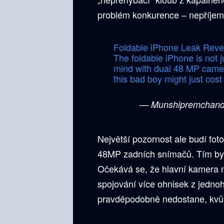
problém konkurence – nepříjemn
Foldable iPhone Leak Reve
The foldable iPhone is not j
mind with dual 48 MP cameras
this bad boy might just cos
— Munshipremchan
Největší pozornost ale budí fot
48MP zadních snímačů. Tím by
Očekává se, že hlavní kamera 
spojování více ohnisek z jednoh
pravděpodobně nedostane, kvů