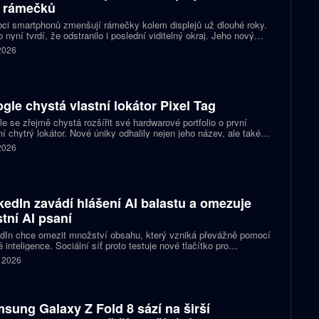
 rámečků
ci smartphonů zmenšují rámečky kolem displejů už dlouhé roky.
 nyní tvrdí, že odstranilo i poslední viditelný okraj. Jeho nový
pt nabízí obrazovku s rámečkem širokým přesně nula milimetrů.
 2026
gle chystá vlastní lokátor Pixel Tag
e se zřejmě chystá rozšířit své hardwarové portfolio o první
ní chytrý lokátor. Nové úniky odhalily nejen jeho název, ale také
 podobu zařízení a několik technických detailů. Pixel Tag má
 2026
vat v síti Find My Device a pomáhat s hledáním ztracených věcí
ně jako konkurenční AirTag.
kedIn zavádí hlášení AI balastu a omezuje
stní AI psaní
dIn chce omezit množství obsahu, který vzniká převážně pomocí
 inteligence. Sociální síť proto testuje nové tlačítko pro
šování příspěvků, jež působí jako takzvaný AI balast. Zároveň
. 2026
vlastní nástroje pro psaní textů a slibuje, že uživatelům nabídne
pomoc s kontrolou textu než jeho přepisováním. Firma tím
uje na dřívější kroky, které měly snížit dosah nekvalitních
aticky vytvořených příspěvků.
sung Galaxy Z Fold 8 sází na širší