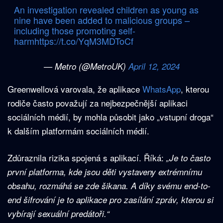
An investigation revealed children as young as
nine have been added to malicious groups –
including those promoting self-
harm
https://t.co/YqM3MDToCf
— Metro (@MetroUK)
April 12, 2024
Greenwellová varovala, že aplikace
WhatsApp
, kterou
rodiče často považují za nejbezpečnější aplikaci
sociálních médií, by mohla působit jako „vstupní droga“
k dalším platformám sociálních médií.
Zdůraznila rizika spojená s aplikací. Říká:
„Je to často
první platforma, kde jsou děti vystaveny extrémnímu
obsahu, rozmáhá se zde šikana. A díky svému end-to-
end šifrování je to aplikace pro zasílání zpráv, kterou si
vybírají sexuální predátoři.“