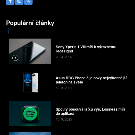
Populární články
Sony Xperia 1 VIII míří k výraznému
redesignu
28. 4. 2026
Asus ROG Phone 5 je nový nejvýkonnější
telefon na světě
12. 3. 2021
Spotify posouvá laťku výš. Lossless míří
do aplikací
15. 9. 2025