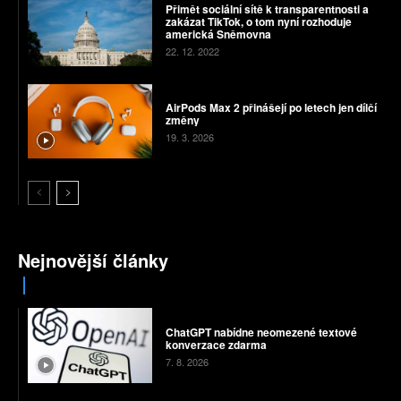
Přimět sociální sítě k transparentnosti a
zakázat TikTok, o tom nyní rozhoduje
americká Sněmovna
22. 12. 2022
AirPods Max 2 přinášejí po letech jen dílčí
změny
19. 3. 2026
Nejnovější články
ChatGPT nabídne neomezené textové
konverzace zdarma
7. 8. 2026