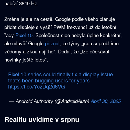
nabízí 3840 Hz.
Změna je ale na cestě. Google podle všeho plánuje
přidat displeje s vyšší PWM frekvencí už do letošní
řady
Pixel 10
. Společnost sice nebyla úplně konkrétní,
ale mluvčí Googlu
přiznal
, že týmy „jsou si problému
vědomy a zkoumají ho“. Dodal, že „lze očekávat
novinky ještě letos“.
Pixel 10 series could finally fix a display issue
that’s been bugging users for years
https://t.co/YczDq2d6VG
— Android Authority (@AndroidAuth)
April 30, 2025
Realitu uvidíme v srpnu