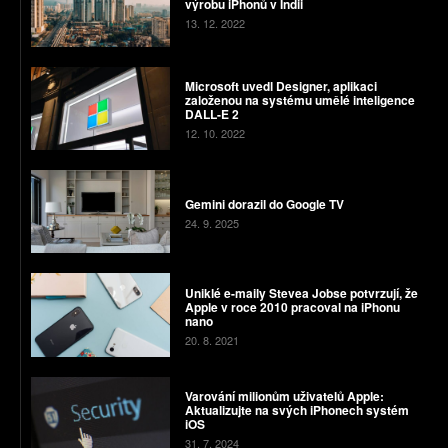
výrobu iPhonů v Indii
13. 12. 2022
Microsoft uvedl Designer, aplikaci
založenou na systému umělé inteligence
DALL-E 2
12. 10. 2022
Gemini dorazil do Google TV
24. 9. 2025
Uniklé e-maily Stevea Jobse potvrzují, že
Apple v roce 2010 pracoval na iPhonu
nano
20. 8. 2021
Varování milionům uživatelů Apple:
Aktualizujte na svých iPhonech systém
iOS
31. 7. 2024