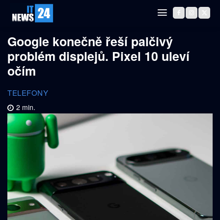
Google konečně řeší palčivý
problém displejů. Pixel 10 uleví
očím
TELEFONY
2
min.