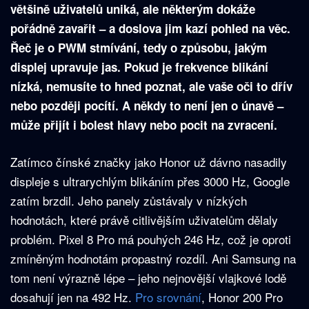
většině uživatelů uniká, ale některým dokáže
pořádně zavařit – a doslova jim kazí pohled na věc.
Řeč je o PWM stmívání, tedy o způsobu, jakým
displej upravuje jas. Pokud je frekvence blikání
nízká, nemusíte to hned poznat, ale vaše oči to dřív
nebo později pocítí. A někdy to není jen o únavě –
může přijít i bolest hlavy nebo pocit na zvracení.
Zatímco čínské značky jako Honor už dávno nasadily
displeje s ultrarychlým blikáním přes 3000 Hz, Google
zatím brzdil. Jeho panely zůstávaly v nízkých
hodnotách, které právě citlivějším uživatelům dělaly
problém. Pixel 8 Pro má pouhých 246 Hz, což je oproti
zmíněným hodnotám propastný rozdíl. Ani Samsung na
tom není výrazně lépe – jeho nejnovější vlajkové lodě
dosahují jen na 492 Hz.
Pro srovnání
, Honor 200 Pro