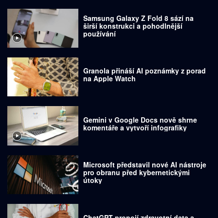
Samsung Galaxy Z Fold 8 sází na
širší konstrukci a pohodlnější
používání
Granola přináší AI poznámky z porad
na Apple Watch
Gemini v Google Docs nově shrne
komentáře a vytvoří infografiky
Microsoft představil nové AI nástroje
pro obranu před kybernetickými
útoky
ChatGPT propojí zdravotní data a