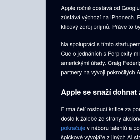
Apple ročně dostává od Googlu 
zůstává výchozí na iPhonech. P
klíčový zdroj příjmů. Právě to by
Na spolupráci s tímto startupem
Cue o jednáních s Perplexity 
americkými úřady. Craig Federig
partnery na vývoji pokročilých A
Apple se snaží dohnat 
Firma čelí rostoucí kritice za p
došlo k žalobě ze strany akcion
pokračuje
v náboru talentů a p
špičkové vývojáře z jiných AI st