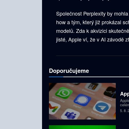
Společnost Perplexity by mohla 
how a tým, který již prokázal s
modelů. Zda k akvizici skutečně
jisté, Apple ví, že v AI závodě z
Doporučujeme
App
Apple
celém
dětí,
5. 8.
zablo