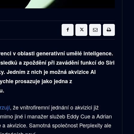
nci v oblasti generativní umělé inteligence.
sledků a zpoždění při zavádění funkcí do Siri
ky. Jedním z nich je možná akvizice AI
rychle prosazuje jako jedna z
u.
rzují
, že vnitrofiremní jednání o akvizici již
li mimo jiné i manažer služeb Eddy Cue a Adrian
ze a akvizice. Samotná společnost Perplexity ale
 jednáních neví.