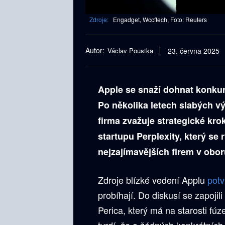
Zdroje:
Engadget, Wccftech, Foto: Reuters
Autor:
Václav Poustka
23. června 2025
Apple se snaží dohnat konkure
Po několika letech slabých vý
firma zvažuje strategické kro
startupu Perplexity, který se 
nejzajímavějších firem v obor
Zdroje blízké vedení Applu
potv
probíhají. Do diskusí se zapoji
Perica, který má na starosti fú
tvrdí, že o žádných konkrétních