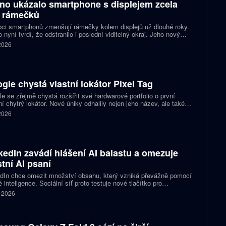
no ukázalo smartphone s displejem zcela
 rámečků
ci smartphonů zmenšují rámečky kolem displejů už dlouhé roky.
 nyní tvrdí, že odstranilo i poslední viditelný okraj. Jeho nový
pt nabízí obrazovku s rámečkem širokým přesně nula milimetrů.
 2026
gle chystá vlastní lokátor Pixel Tag
e se zřejmě chystá rozšířit své hardwarové portfolio o první
ní chytrý lokátor. Nové úniky odhalily nejen jeho název, ale také
 podobu zařízení a několik technických detailů. Pixel Tag má
 2026
vat v síti Find My Device a pomáhat s hledáním ztracených věcí
ně jako konkurenční AirTag.
kedIn zavádí hlášení AI balastu a omezuje
stní AI psaní
dIn chce omezit množství obsahu, který vzniká převážně pomocí
 inteligence. Sociální síť proto testuje nové tlačítko pro
šování příspěvků, jež působí jako takzvaný AI balast. Zároveň
. 2026
vlastní nástroje pro psaní textů a slibuje, že uživatelům nabídne
pomoc s kontrolou textu než jeho přepisováním. Firma tím
uje na dřívější kroky, které měly snížit dosah nekvalitních
aticky vytvořených příspěvků.