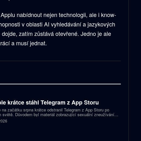
Applu nabídnout nejen technologii, ale i know-
chopnosti v oblasti AI vyhledávání a jazykových
 dojde, zatím zůstává otevřené. Jedno je ale
trácí a musí jednat.
le krátce stáhl Telegram z App Storu
 na začátku srpna krátce odstranil Telegram z App Storu po
 světě. Důvodem byl materiál zobrazující sexuální zneužívání
 který podle firmy sdílel jeden uživatel. Telegram účet rychle
 2026
koval a aplikace se ještě během stejného dne do obchodu vrátila.