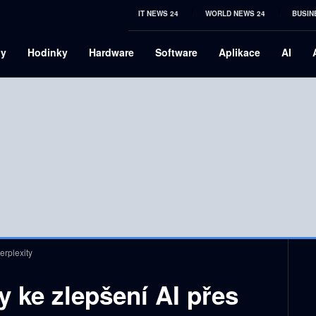
IT NEWS 24
WORLD NEWS 24
BUSIN
ny
Hodinky
Hardware
Software
Aplikace
AI
erplexity
y ke zlepšení AI přes