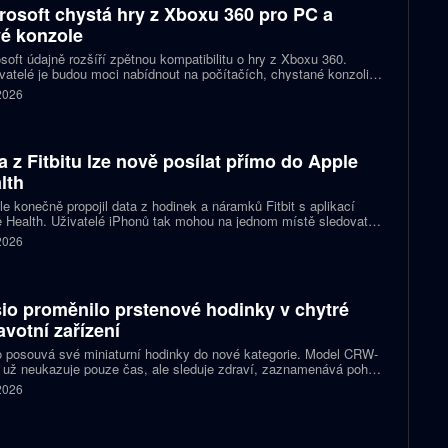
rosoft chystá hry z Xboxu 360 pro PC a
é konzole
soft údajně rozšíří zpětnou kompatibilitu o hry z Xboxu 360.
atelé je budou moci nabídnout na počítačích, chystané konzoli
ct Helix i přenosných zařízeních. První tituly by mohly dorazit
 2026
 let 2027 a 2028.
a z Fitbitu lze nově posílat přímo do Apple
lth
e konečně propojil data z hodinek a náramků Fitbit s aplikací
 Health. Uživatelé iPhonů tak mohou na jednom místě sledovat
, cvičení, spánek i zdravotní údaje. Novinka odstraňuje omezení,
 2026
 kterému bylo dosud nutné využívat pomocné aplikace nebo jiné
likované postupy.
io proměnilo prstenové hodinky v chytré
avotní zařízení
 posouvá své miniaturní hodinky do nové kategorie. Model CRW-
 už neukazuje pouze čas, ale sleduje zdraví, zaznamenává pohyb
zorňuje na dění v telefonu. Celokovový prsten tak spojuje digitální
 2026
ky, šperk a chytré zařízení, které může uživatel nosit po celý den.