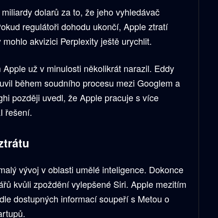
miliardy dolarů za to, že jeho vyhledávač
okud regulátoři dohodu ukončí, Apple ztratí
 mohlo akvizici Perplexity ještě urychlit.
 Apple už v minulosti několikrát narazil. Eddy
mluvil během soudního procesu mezi Googlem a
hi později uvedl, že Apple pracuje s více
I řešení.
ztrátu
omalý vývoj v oblasti umělé inteligence. Dokonce
ářů kvůli zpoždění vylepšené Siri. Apple mezitím
odle dostupných informací soupeří s Metou o
artupů.