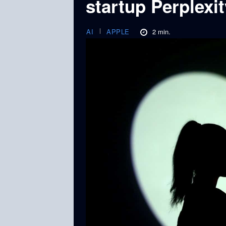
startup Perplexit
2
min.
AI
APPLE