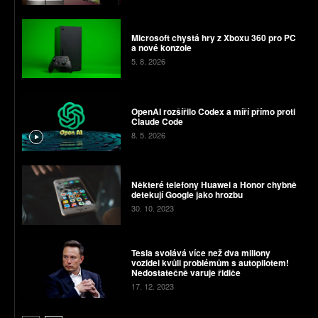
Microsoft chystá hry z Xboxu 360 pro PC
a nové konzole
5. 8. 2026
OpenAI rozšířilo Codex a míří přímo proti
Claude Code
8. 5. 2026
Některé telefony Huawei a Honor chybně
detekují Google jako hrozbu
30. 10. 2023
Tesla svolává více než dva miliony
vozidel kvůli problémům s autopilotem!
Nedostatečně varuje řidiče
17. 12. 2023