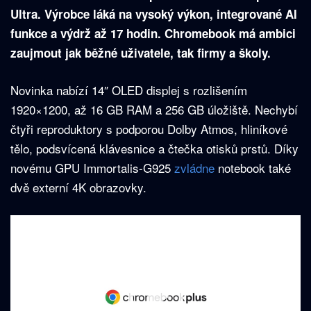
Ultra. Výrobce láká na vysoký výkon, integrované AI
funkce a výdrž až 17 hodin. Chromebook má ambici
zaujmout jak běžné uživatele, tak firmy a školy.
Novinka nabízí 14″ OLED displej s rozlišením
1920×1200, až 16 GB RAM a 256 GB úložiště. Nechybí
čtyři reproduktory s podporou Dolby Atmos, hliníkové
tělo, podsvícená klávesnice a čtečka otisků prstů. Díky
novému GPU Immortalis-G925
zvládne
notebook také
dvě externí 4K obrazovky.