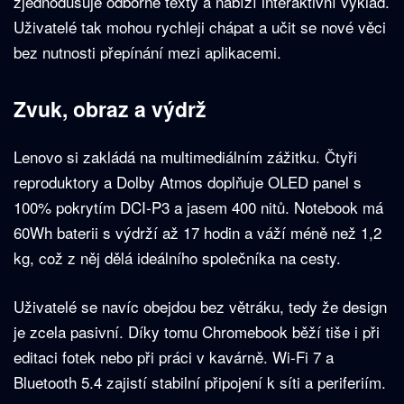
zjednodušuje odborné texty a nabízí interaktivní výklad.
Uživatelé tak mohou rychleji chápat a učit se nové věci
bez nutnosti přepínání mezi aplikacemi.
Zvuk, obraz a výdrž
Lenovo si zakládá na multimediálním zážitku. Čtyři
reproduktory a Dolby Atmos doplňuje OLED panel s
100% pokrytím DCI-P3 a jasem 400 nitů. Notebook má
60Wh baterii s výdrží až 17 hodin a váží méně než 1,2
kg, což z něj dělá ideálního společníka na cesty.
Uživatelé se navíc obejdou bez větráku, tedy že design
je zcela pasivní. Díky tomu Chromebook běží tiše i při
editaci fotek nebo při práci v kavárně. Wi-Fi 7 a
Bluetooth 5.4 zajistí stabilní připojení k síti a periferiím.