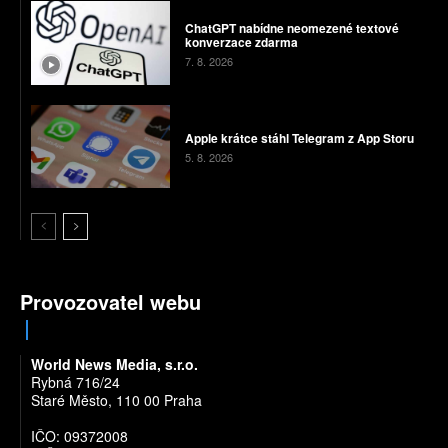
ChatGPT nabídne neomezené textové
konverzace zdarma
7. 8. 2026
Apple krátce stáhl Telegram z App Storu
5. 8. 2026
Provozovatel webu
World News Media, s.r.o.
Rybná 716/24
Staré Město, 110 00 Praha
IČO: 09372008