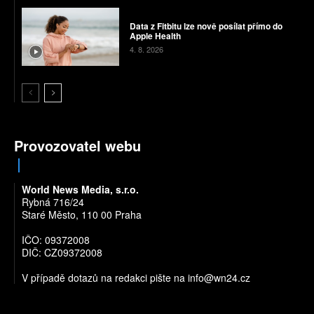
Data z Fitbitu lze nově posílat přímo do
Apple Health
4. 8. 2026
Provozovatel webu
World News Media, s.r.o.
Rybná 716/24
Staré Město, 110 00 Praha
IČO: 09372008
DIČ: CZ09372008
V případě dotazů na redakci pište na
info@wn24.cz