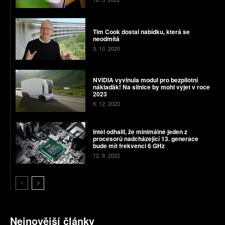
Tim Cook dostal nabídku, která se
neodmítá
3. 10. 2020
NVIDIA vyvinula modul pro bezpilotní
náklaďák! Na silnice by mohl vyjet v roce
2023
8. 12. 2020
Intel odhalil, že minimálně jeden z
procesorů nadcházející 13. generace
bude mít frekvenci 6 GHz
12. 9. 2022
Nejnovější články