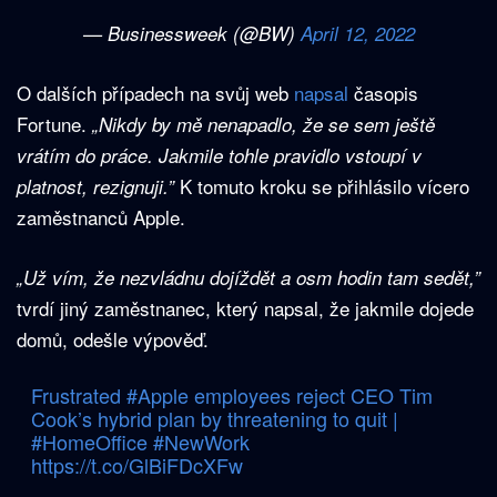
— Businessweek (@BW)
April 12, 2022
O dalších případech na svůj web
napsal
časopis
Fortune.
„Nikdy by mě nenapadlo, že se sem ještě
vrátím do práce. Jakmile tohle pravidlo vstoupí v
K tomuto kroku se přihlásilo vícero
platnost, rezignuji.”
zaměstnanců Apple.
„Už vím, že nezvládnu dojíždět a osm hodin tam sedět,”
tvrdí jiný zaměstnanec, který napsal, že jakmile dojede
domů, odešle výpověď.
Frustrated
#Apple
employees reject CEO Tim
Cook’s hybrid plan by threatening to quit |
#HomeOffice
#NewWork
https://t.co/GlBiFDcXFw