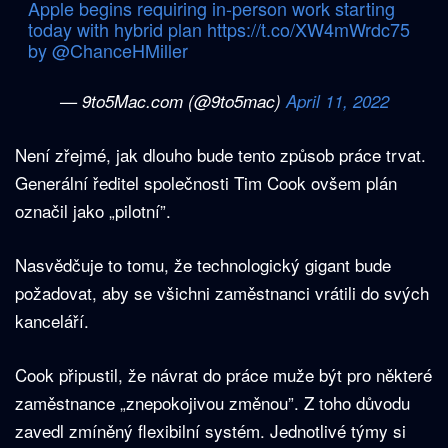
Apple begins requiring in-person work starting
today with hybrid plan
https://t.co/XW4mWrdc75
by
@ChanceHMiller
— 9to5Mac.com (@9to5mac)
April 11, 2022
Není zřejmé, jak dlouho bude tento způsob práce trvat.
Generální ředitel společnosti Tim Cook ovšem plán
označil jako „pilotní”.
Nasvědčuje to tomu, že technologický gigant bude
požadovat, aby se všichni zaměstnanci vrátili do svých
kanceláří.
Cook připustil, že návrat do práce muže být pro některé
zaměstnance „znepokojivou změnou”. Z toho důvodu
zavedl zmíněný flexibilní systém. Jednotlivé týmy si