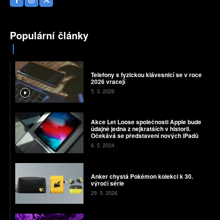
Populární články
Telefony s fyzickou klávesnicí se v roce
2026 vracejí
5. 3. 2026
Akce Let Loose společnosti Apple bude
údajně jedna z nejkratších v historii.
Očekává se představení nových iPadů
Pro a Air
6. 5. 2024
Anker chystá Pokémon kolekci k 30.
výročí série
29. 5. 2026