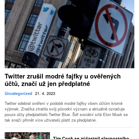
Twitter zrušil modré fajfky u ověřených
účtů, značí už jen předplatné
Uncategorized
21. 4. 2023
Twitter odebral ověření v podobě modré fajfky všem účtům kromě
výjimek. Značka ztratila svůj původní význam a aktuálně označuje
pouze účty předplatitelů Twitter Blue. Šéf sociální sítě Elon Musk se
tak snaží přimět více uživatelů platit za předplatné.
Tim Cook se zúčastnil slavnostního