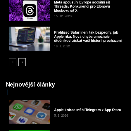
Meta spouští v Evropě sociální síť
Threads: Konkurenci pro Elonovu
Muskovu síť X
15. 12. 2023
Prohlížeč Safari není tak bezpečný, jak
Apple říká. Nová chyba umožňuje
útočníkovi získat vaši historii procházení
18. 1. 2022
Nejnovější články
Apple krátce stáhl Telegram z App Storu
5. 8. 2026