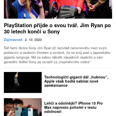
PlayStation přijde o svou tvář. Jim Ryan po
30 letech končí u Sony
Zajímavosti
2. 10. 2023
Šéf herní divize Sony Jim Ryan již nezvládl nerovnováhu mezi svým
profesním a osobním životem a oznámil, že na svůj post u japonského
giganta rezignuje. Má za sebou několik zásadních úspěchů a sám
generální ředitel Sony jej označil za „inspirativního vůdce“.
Technologičtí giganti dál „hubnou“,
Apple však hodlá nabírat nové
zaměstnance
Lehčí a odolnější? iPhone 15 Pro
Max naprosto pohořel v testu
odolnosti