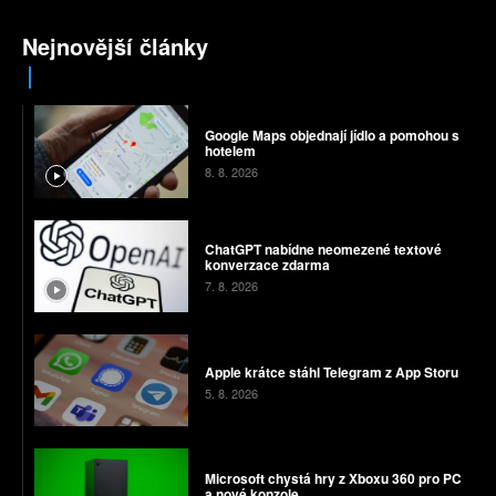
Nejnovější články
Google Maps objednají jídlo a pomohou s
hotelem
8. 8. 2026
ChatGPT nabídne neomezené textové
konverzace zdarma
7. 8. 2026
Apple krátce stáhl Telegram z App Storu
5. 8. 2026
Microsoft chystá hry z Xboxu 360 pro PC
a nové konzole