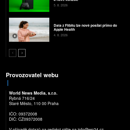
5. 8. 2026
Data z Fitbitu lze nově posílat přímo do
Apple Health
4. 8. 2026
Provozovatel webu
World News Media, s.r.o.
Rybná 716/24
Staré Město, 110 00 Praha
IČO: 09372008
DIČ: CZ09372008
V případě dotazů na redakci pište na
info@wn24.cz