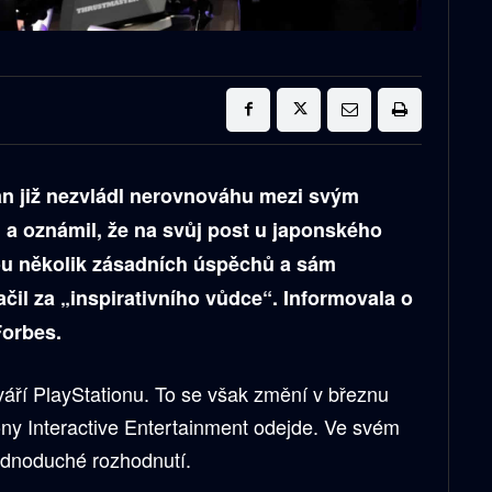
an již nezvládl nerovnováhu mezi svým
a oznámil, že na svůj post u japonského
ou několik zásadních úspěchů a sám
ačil za „inspirativního vůdce“. Informovala o
Forbes.
váří PlayStationu. To se však změní v březnu
ony Interactive Entertainment odejde. Ve svém
jednoduché rozhodnutí.