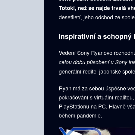
Totoki, než se najde trvalá v
desetiletí, jeho odchod ze spol
Inspirativní a schopný l
Vedení Sony Ryanovo rozhodnut
celou dobu působení u Sony insp
generální ředitel japonské spol
Ryan má za sebou úspěšné veden
pokračování s virtuální realitou,
PlayStationu na PC. Hlavně vš
během pandemie.