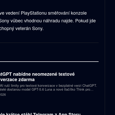
 ve vedení PlayStationu směřování konzole
ež Sony vůbec vhodnou náhradu najde. Pokud jde
 schopný veterán Sony.
tGPT nabídne neomezené textové
verzace zdarma
I ruší limity pro textové konverzace v bezplatné verzi ChatGPT.
telé dostanou model GPT-5.6 Luna a nové tlačítko Think pro
tější otázky. Předplatitelům Plus a Pro firma zpřístupňuje upravený
 2026
.6 Sol spolu s posuvníkem, který nastaví intenzitu přemýšlení.
le krátce stáhl Telegram z App Storu