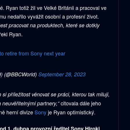
 Ryan totiž žil ve Velké Británii a pracoval ve
u nedařilo vyvážit osobní a profesní život.
est pracovat na produktech, které se dotkly
řekl Ryan.
o retire from Sony next year
d) (@BBCWorld)
September 28, 2023
si příležitost věnovat se práci, kterou tak miluji,
citovala dále jeho
a neuvěřitelnými partnery,“
ně herní divize
Sony
je Ryan optimistický.
od 1. dubna provozní ředitel Sony Hiroki