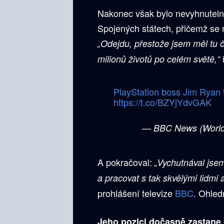
Nakonec však bylo nevyhnutelné.
Spojených státech, přičemž se m
„Odejdu, přestože jsem měl tu č
milionů životů po celém světě,“
PlayStation boss Jim Ryan t
https://t.co/BZYjYdvGAK
— BBC News (Worl
A pokračoval:
„Vychutnával jsem 
a pracovat s tak skvělými lidmi 
prohlášení televize
BBC
. Ohled
Jeho pozici dočasně zastane 