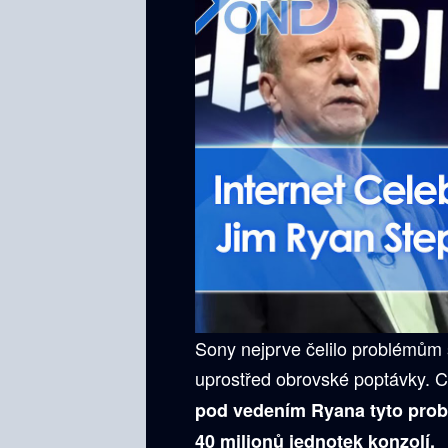
Sony nejprve čelilo problémům 
uprostřed obrovské poptávky. C
pod vedením Ryana tyto prob
40 milionů jednotek konzolí.