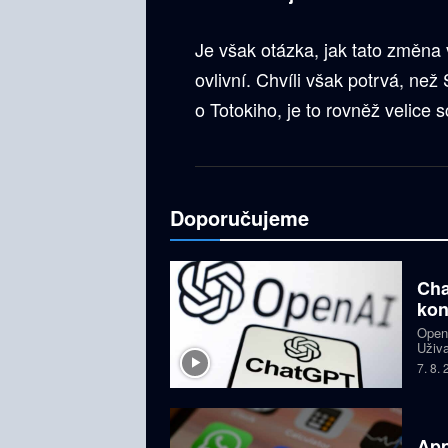
Je však otázka, jak tato změna
ovlivní. Chvíli však potrvá, n
o Totokiho, je to rovněž velice
Doporučujeme
Cha
kon
OpenA
Uživa
složi
7. 8.
GPT-5
App