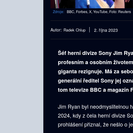
Zdroje:
BBC, Forbes, X, YouTube, Foto: Reuters
Autor:
Radek Chlup
2. října 2023
Šéf herní divize Sony Jim Ry
profesním a osobním životem 
giganta rezignuje. Má za seb
generální ředitel Sony jej ozn
tom televize BBC a magazín 
Jim Ryan byl neodmyslitelnou t
2024, kdy z čela herní divize S
prohlášení přiznal, že nešlo o 