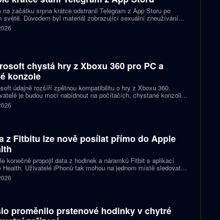
 na začátku srpna krátce odstranil Telegram z App Storu po
 světě. Důvodem byl materiál zobrazující sexuální zneužívání
 který podle firmy sdílel jeden uživatel. Telegram účet rychle
 2026
koval a aplikace se ještě během stejného dne do obchodu vrátila.
rosoft chystá hry z Xboxu 360 pro PC a
é konzole
soft údajně rozšíří zpětnou kompatibilitu o hry z Xboxu 360.
atelé je budou moci nabídnout na počítačích, chystané konzoli
ct Helix i přenosných zařízeních. První tituly by mohly dorazit
 2026
 let 2027 a 2028.
a z Fitbitu lze nově posílat přímo do Apple
lth
e konečně propojil data z hodinek a náramků Fitbit s aplikací
 Health. Uživatelé iPhonů tak mohou na jednom místě sledovat
, cvičení, spánek i zdravotní údaje. Novinka odstraňuje omezení,
 2026
 kterému bylo dosud nutné využívat pomocné aplikace nebo jiné
likované postupy.
io proměnilo prstenové hodinky v chytré