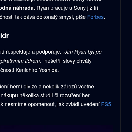
Ryan pracuje u Sony již tři
hodná náhrada.
ečnosti tak dává dokonalý smysl, píše
Forbes
.
ídr
í respektuje a podporuje.
„Jim Ryan byl po
nešetřil slovy chvály
irativním lídrem,“
ečnosti Kenichiro Yoshida.
í herní divize a několik zářezů včetně
 nákupu několika studií či rozšíření her
ak nesmíme opomenout, jak zvládl uvedení
PS5