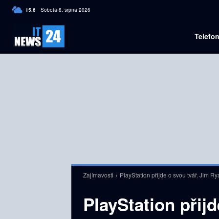
C
15.6
Sobota 8. srpna 2026
Czech
Telefo
Zajímavosti
PlayStation přijde o svou tvář. Jim Ry
PlayStation přij