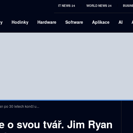
IT NEWS 24
WORLD NEWS 24
BUSIN
ny
Hodinky
Hardware
Software
Aplikace
AI
an po 30 letech končí u...
de o svou tvář. Jim Ryan