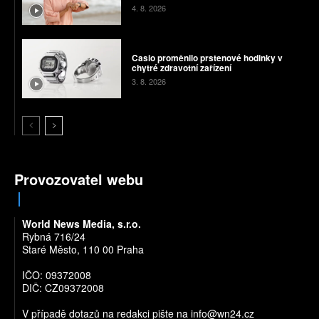
4. 8. 2026
Casio proměnilo prstenové hodinky v
chytré zdravotní zařízení
3. 8. 2026
Provozovatel webu
World News Media, s.r.o.
Rybná 716/24
Staré Město, 110 00 Praha
IČO: 09372008
DIČ: CZ09372008
V případě dotazů na redakci pište na
info@wn24.cz