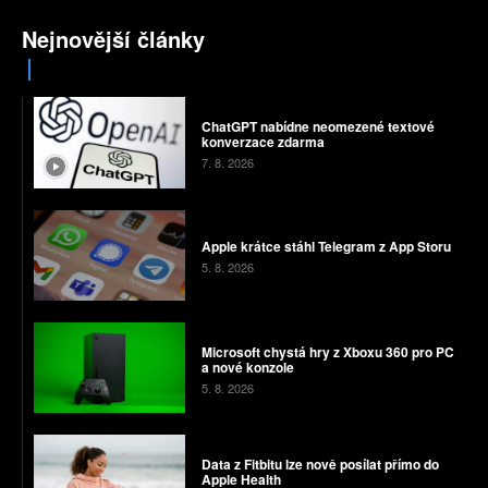
Nejnovější články
ChatGPT nabídne neomezené textové
konverzace zdarma
7. 8. 2026
Apple krátce stáhl Telegram z App Storu
5. 8. 2026
Microsoft chystá hry z Xboxu 360 pro PC
a nové konzole
5. 8. 2026
Data z Fitbitu lze nově posílat přímo do
Apple Health