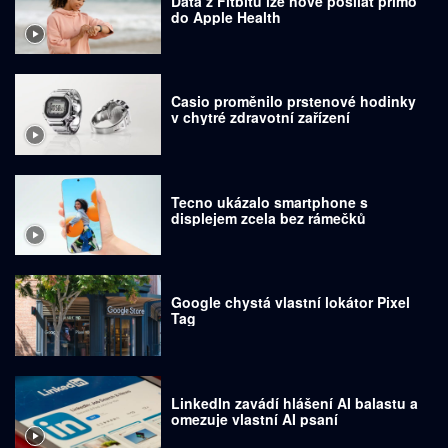
Data z Fitbitu lze nově posílat přímo
do Apple Health
Casio proměnilo prstenové hodinky
v chytré zdravotní zařízení
Tecno ukázalo smartphone s
displejem zcela bez rámečků
Google chystá vlastní lokátor Pixel
Tag
LinkedIn zavádí hlášení AI balastu a
omezuje vlastní AI psaní