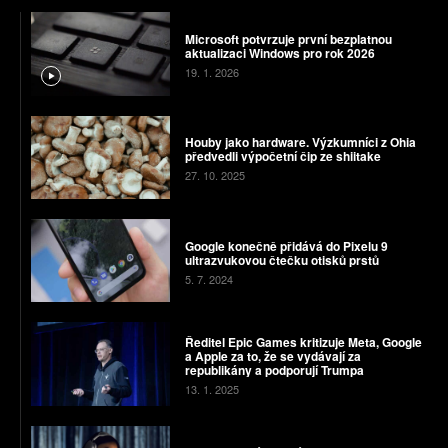
Microsoft potvrzuje první bezplatnou
aktualizaci Windows pro rok 2026
19. 1. 2026
Houby jako hardware. Výzkumníci z Ohia
předvedli výpočetní čip ze shiitake
27. 10. 2025
Google konečně přidává do Pixelu 9
ultrazvukovou čtečku otisků prstů
5. 7. 2024
Ředitel Epic Games kritizuje Meta, Google
a Apple za to, že se vydávají za
republikány a podporují Trumpa
13. 1. 2025