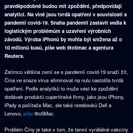
pravděpodobně budou mít zpoždění, předpovídají
analytici. Na vině jsou tvrdá opatření v souvislosti s
pandemií covid-19. Snaha pandemii zastavit vedla k
logistickým problémům a uzavření výrobních
závodů. Výroba iPhonů by mohla být snížena až o
10 milionů kusů, píše web 9to5mac a agentura
Reuters.
Zatímco většina zemí se s pandemií covid-19 snaží žít,
Čína ve snaze virus eliminovat na nulu nastolila tvrdá
opatření. Podle analytiků to muže vést ke zpoždění
dodávek produktů cupertinské firmy, jako jsou iPhony,
iPady a počítače Mac, ale také notebooků Dell a
Lenovo,
píše
9to5Mac.
Problém Číny je také v tom, že tamní vyráběné vakcíny