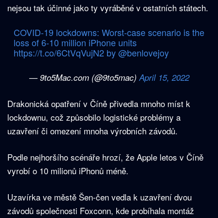
nejsou tak účinné jako ty vyráběné v ostatních státech.
COVID-19 lockdowns: Worst-case scenario is the
loss of 6-10 million iPhone units
https://t.co/6CtVqVujN2
by
@benlovejoy
— 9to5Mac.com (@9to5mac)
April 15, 2022
Drakonická opatření v Číně přivedla mnoho míst k
lockdownu, což způsobilo logistické problémy a
uzavření či omezení mnoha výrobních závodů.
Podle nejhoršího scénáře hrozí, že Apple letos v Číně
vyrobí o 10 milionů iPhonů méně.
Uzavírka ve městě Šen-čen vedla k uzavření dvou
závodů společnosti Foxconn, kde probíhala montáž