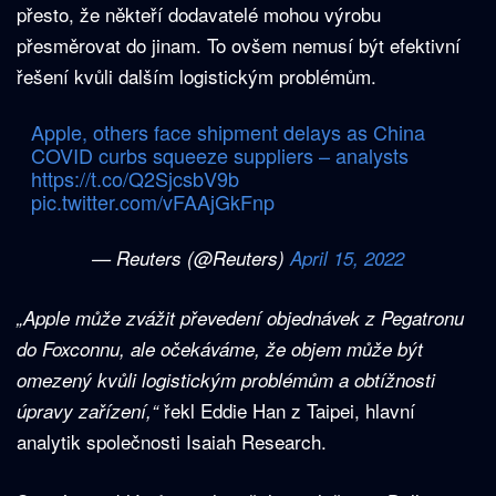
přesto, že někteří dodavatelé mohou výrobu
přesměrovat do jinam. To ovšem nemusí být efektivní
řešení kvůli dalším logistickým problémům.
Apple, others face shipment delays as China
COVID curbs squeeze suppliers – analysts
https://t.co/Q2SjcsbV9b
pic.twitter.com/vFAAjGkFnp
— Reuters (@Reuters)
April 15, 2022
„Apple může zvážit převedení objednávek z Pegatronu
do Foxconnu, ale očekáváme, že objem může být
omezený kvůli logistickým problémům a obtížnosti
řekl Eddie Han z Taipei, hlavní
úpravy zařízení,“
analytik společnosti Isaiah Research.