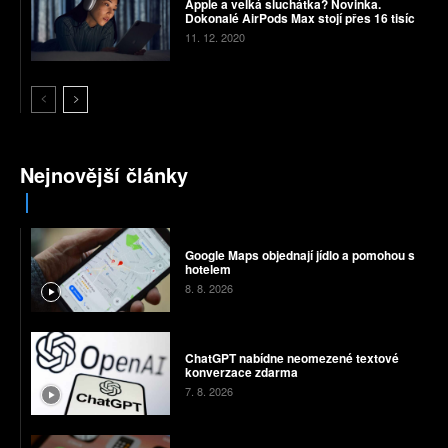
Apple a velká sluchátka? Novinka.
Dokonalé AirPods Max stojí přes 16 tisíc
11. 12. 2020
Nejnovější články
Google Maps objednají jídlo a pomohou s
hotelem
8. 8. 2026
ChatGPT nabídne neomezené textové
konverzace zdarma
7. 8. 2026