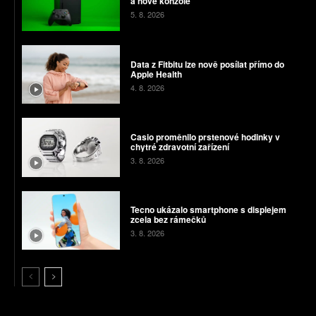
a nové konzole
5. 8. 2026
Data z Fitbitu lze nově posílat přímo do
Apple Health
4. 8. 2026
Casio proměnilo prstenové hodinky v
chytré zdravotní zařízení
3. 8. 2026
Tecno ukázalo smartphone s displejem
zcela bez rámečků
3. 8. 2026