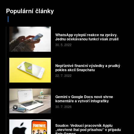
Populární články
WhatsApp vylepší reakce na zprávy.
Jednu očekávanou funkci však zrušil
30. 5. 2022
Nepříznivé finanční výsledky a prudký
pokles akcií Snapchatu
22. 7. 2022
Gemini v Google Docs nově shrne
komentáře a vytvoří infografiky
30. 7. 2026
Soudce: Vedoucí pracovník Applu
„otevřeně lhal pod přísahou“ v případu
Epic Games