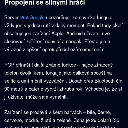
Propojení se silnými hráči
Server
9to5Google
upozorňuje, že novinka funguje
vždy jen s jednou sítí v daný moment. Pokud tedy okolí
obsahuje jen zařízení Apple, Android uživatel své
sledovací zařízení neuvidí a naopak. Přesto jde o
výrazné zlepšení oproti předchozím omezením.
POP přináší i další známé funkce – najde ztracený
telefon dvojklikem, funguje jako dálková spoušť na
selfie a umí měnit vyzvánění. Dosah přes Bluetooth činí
90 metrů a baterie vydrží zhruba rok. Výhodou je, že si
ji uživatel může sám vyměnit.
Zařízení se prodává v šesti barvách – bílé, černé,
červené, modré, žluté a zelené. Cena je 29 dolarů (35
eur) za kus. Aktuálně je k dostání i výhodný balíček