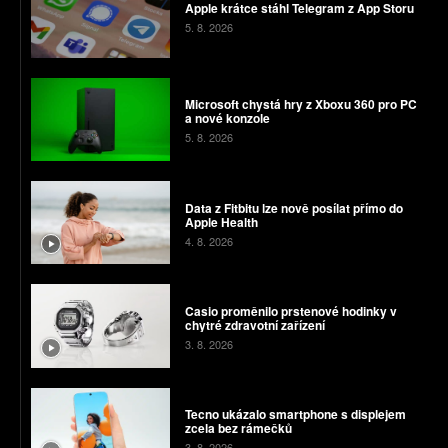
Apple krátce stáhl Telegram z App Storu
5. 8. 2026
Microsoft chystá hry z Xboxu 360 pro PC
a nové konzole
5. 8. 2026
Data z Fitbitu lze nově posílat přímo do
Apple Health
4. 8. 2026
Casio proměnilo prstenové hodinky v
chytré zdravotní zařízení
3. 8. 2026
Tecno ukázalo smartphone s displejem
zcela bez rámečků
3. 8. 2026