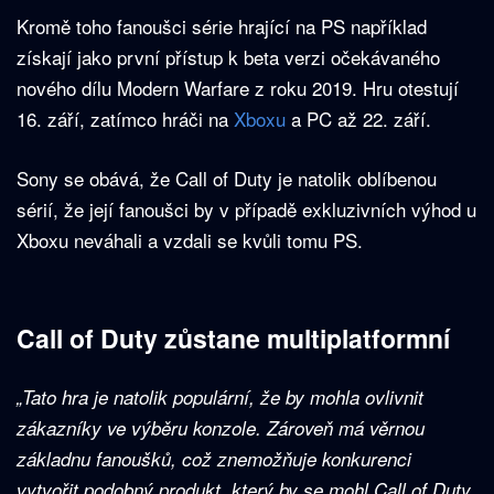
Kromě toho fanoušci série hrající na PS například
získají jako první přístup k beta verzi očekávaného
nového dílu Modern Warfare z roku 2019. Hru otestují
16. září, zatímco hráči na
Xboxu
a PC až 22. září.
Sony se obává, že Call of Duty je natolik oblíbenou
sérií, že její fanoušci by v případě exkluzivních výhod u
Xboxu neváhali a vzdali se kvůli tomu PS.
Call of Duty zůstane multiplatformní
„Tato hra je natolik populární, že by mohla ovlivnit
zákazníky ve výběru konzole. Zároveň má věrnou
základnu fanoušků, což znemožňuje konkurenci
vytvořit podobný produkt, který by se mohl Call of Duty