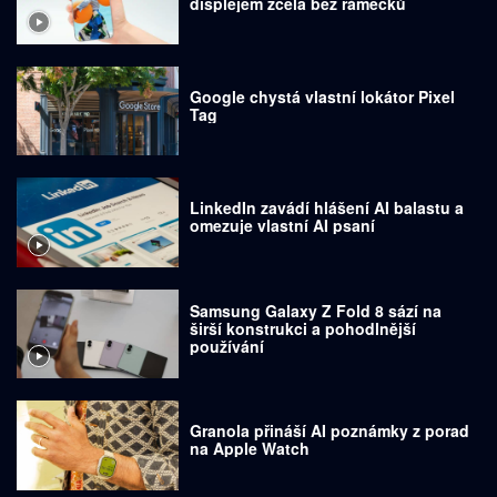
displejem zcela bez rámečků
Google chystá vlastní lokátor Pixel
Tag
LinkedIn zavádí hlášení AI balastu a
omezuje vlastní AI psaní
Samsung Galaxy Z Fold 8 sází na
širší konstrukci a pohodlnější
používání
Granola přináší AI poznámky z porad
na Apple Watch