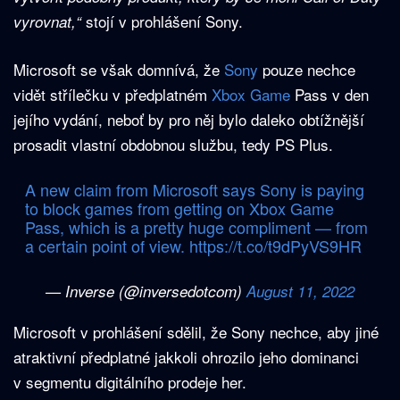
stojí v prohlášení Sony.
vyrovnat,“
Microsoft se však domnívá, že
Sony
pouze nechce
vidět střílečku v předplatném
Xbox Game
Pass v den
jejího vydání, neboť by pro něj bylo daleko obtížnější
prosadit vlastní obdobnou službu, tedy PS Plus.
A new claim from Microsoft says Sony is paying
to block games from getting on Xbox Game
Pass, which is a pretty huge compliment — from
a certain point of view.
https://t.co/t9dPyVS9HR
— Inverse (@inversedotcom)
August 11, 2022
Microsoft v prohlášení sdělil, že Sony nechce, aby jiné
atraktivní předplatné jakkoli ohrozilo jeho dominanci
v segmentu digitálního prodeje her.