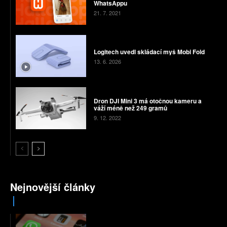
WhatsAppu
21. 7. 2021
Logitech uvedl skládací myš Mobi Fold
13. 6. 2026
Dron DJI Mini 3 má otočnou kameru a
váží méně než 249 gramů
9. 12. 2022
Nejnovější články