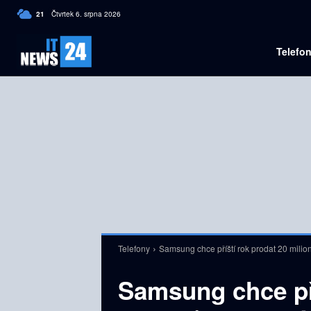
C
21
Čtvrtek 6. srpna 2026
Czech
Telefo
Telefony
Samsung chce příští rok prodat 20 milio
Samsung chce pří