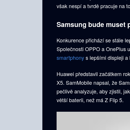
však nespí a tvrdě pracuje na
Samsung bude muset při
Konkurence přichází se stále l
Společnosti OPPO a OnePlus uv
smartphony
s lepšími displeji a 
Huawei představil začátkem rok
X5. SamMobile napsal, že Sam
pečlivě analyzuje, aby zjistil, j
větší baterii, než má Z Flip 5.