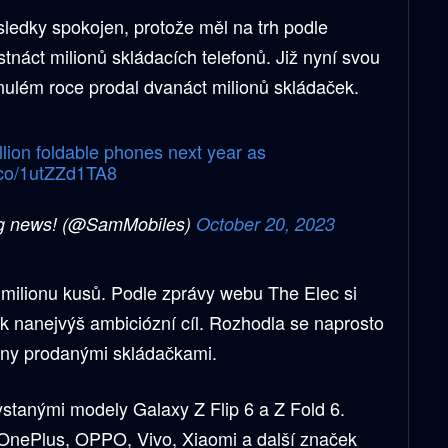
ledky spokojen, protože měl na trh podle
stnáct milionů skládacích telefonů. Již nyní svou
nulém roce prodal dvanáct milionů skládaček.
lion foldable phones next year as
t.co/1utZZd1TA8
g news! (@SamMobiles)
October 20, 2023
 milionu kusů. Podle zprávy webu The Elec si
rok nanejvýš ambiciózní cíl. Rozhodla se naprosto
iony prodanými skládačkami.
stanými modely Galaxy Z Flip 6 a Z Fold 6.
nePlus, OPPO, Vivo, Xiaomi a další značek