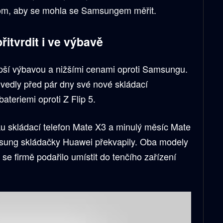
 tom, aby se mohla se Samsungem měřit.
tvrdit i ve výbavě
epší výbavou a nižšími cenami oproti Samsungu.
edly před pár dny své nové skládací
bateriemi oproti Z Flip 5.
u skládací telefon Mate X3 a minulý měsíc Mate
sung skládačky Huawei překvapily. Oba modely
ak se firmě podařilo umístit do tenčího zařízení