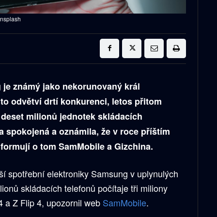
Unsplash
 je známý jako nekorunovaný král
o odvětví drtí konkurenci, letos přitom
ž deset milionů jednotek skládacích
a spokojená a oznámila, že v roce příštím
nformují o tom SamMobile a Gizchina.
lší spotřební elektroniky Samsung v uplynulých
ionů skládacích telefonů počítaje tři miliony
 a Z Flip 4, upozornil web
SamMobile
.