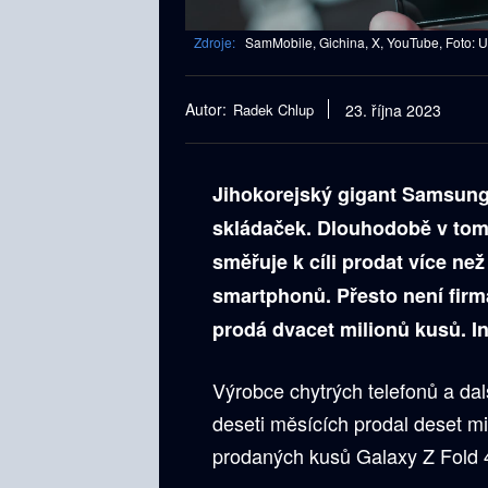
Zdroje:
SamMobile, Gichina, X, YouTube, Foto: 
Autor:
Radek Chlup
23. října 2023
Jihokorejský gigant Samsung
skládaček. Dlouhodobě v tomt
směřuje k cíli prodat více ne
smartphonů. Přesto není firm
prodá dvacet milionů kusů. I
Výrobce chytrých telefonů a da
deseti měsících prodal deset mil
prodaných kusů Galaxy Z Fold 4