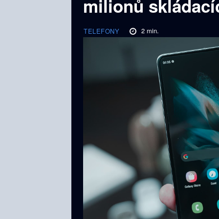
milionů skládací
2
min.
TELEFONY