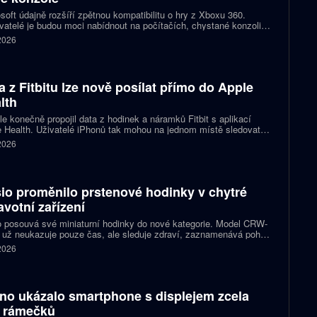
soft údajně rozšíří zpětnou kompatibilitu o hry z Xboxu 360.
atelé je budou moci nabídnout na počítačích, chystané konzoli
ct Helix i přenosných zařízeních. První tituly by mohly dorazit
 2026
 let 2027 a 2028.
a z Fitbitu lze nově posílat přímo do Apple
lth
e konečně propojil data z hodinek a náramků Fitbit s aplikací
 Health. Uživatelé iPhonů tak mohou na jednom místě sledovat
, cvičení, spánek i zdravotní údaje. Novinka odstraňuje omezení,
 2026
 kterému bylo dosud nutné využívat pomocné aplikace nebo jiné
likované postupy.
io proměnilo prstenové hodinky v chytré
avotní zařízení
 posouvá své miniaturní hodinky do nové kategorie. Model CRW-
 už neukazuje pouze čas, ale sleduje zdraví, zaznamenává pohyb
zorňuje na dění v telefonu. Celokovový prsten tak spojuje digitální
 2026
ky, šperk a chytré zařízení, které může uživatel nosit po celý den.
no ukázalo smartphone s displejem zcela
 rámečků