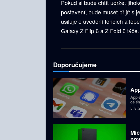
Pokud si bude chtít udržet jihok
postavení, bude muset přijít s
usiluje o uvedení tenčích a lép
Galaxy Z Flip 6 a Z Fold 6 týče.
Doporučujeme
App
Apple
celém
dětí,
5. 8.
zablo
Mic
nov