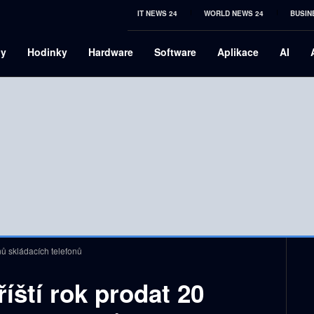
IT NEWS 24
WORLD NEWS 24
BUSIN
ny
Hodinky
Hardware
Software
Aplikace
AI
nů skládacích telefonů
ští rok prodat 20