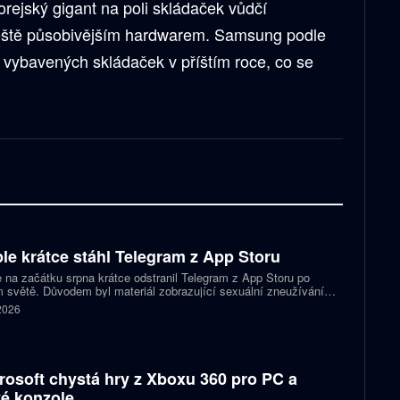
orejský gigant na poli skládaček vůdčí
 ještě působivějším hardwarem. Samsung podle
e vybavených skládaček v příštím roce, co se
le krátce stáhl Telegram z App Storu
 na začátku srpna krátce odstranil Telegram z App Storu po
 světě. Důvodem byl materiál zobrazující sexuální zneužívání
 který podle firmy sdílel jeden uživatel. Telegram účet rychle
 2026
koval a aplikace se ještě během stejného dne do obchodu vrátila.
rosoft chystá hry z Xboxu 360 pro PC a
é konzole