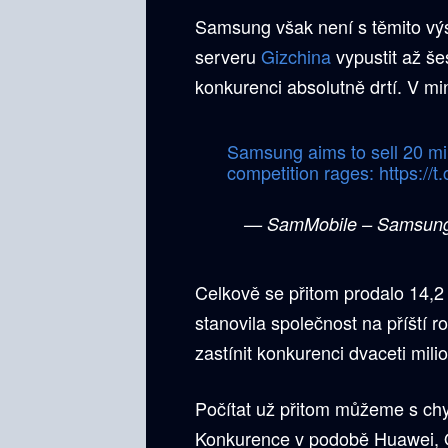
Samsung však není s těmito výs
serveru
Gizchina
vypustit až še
konkurenci absolutně drtí. V mi
Samsung aims to sell 20 mil
competition rages:
https://
— SamMobile – Samsun
Celkově se přitom prodalo 14,2
stanovila společnost na příští 
zastínit konkurenci dvaceti mil
Počítat už přitom můžeme s chy
Konkurence v podobě Huawei, O