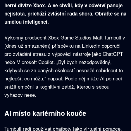
herní divize Xbox. A ve chvíli, kdy v odvětví panuje
nejistota, přichází zvláštní rada shora. Obraťte se na
umělou inteligenci.
Výkonný producent Xbox Game Studios Matt Turnbull v
(dnes už smazaném) příspěvku na LinkedIn doporučil
pro zvládání stresu z výpovědi nástroje jako ChatGPT
nebo Microsoft Copilot. „Byl bych nezodpovědný,
kdybych se za daných okolností nesnažil nabídnout to
nejlepší, co můžu,“ napsal. Podle něj může AI pomoci
snížit emoční a kognitivní zátěž, kterou s sebou
vyhazov nese.
AI místo kariérního kouče
Turnbull radí používat chatboty jako virtuální poradce,