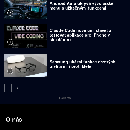
Android Auto ukrývá vývojářské
menu s užitečnými funkcemi
Claude Code nově umí stavět a
testovat aplikace pro iPhone v
simulátoru
Samsung ukázal funkce chytrých
brýlí a míří proti Metě
Reklama
O nás