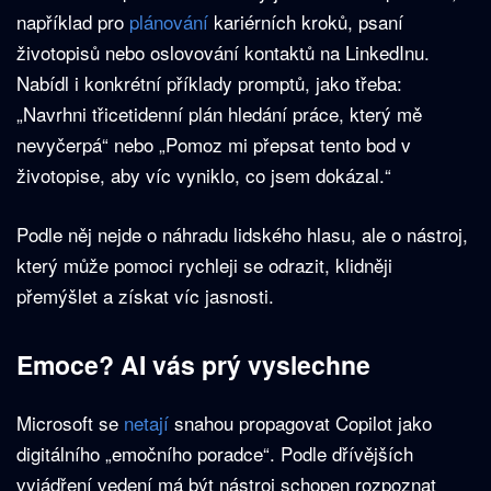
například pro
plánování
kariérních kroků, psaní
životopisů nebo oslovování kontaktů na LinkedInu.
Nabídl i konkrétní příklady promptů, jako třeba:
„Navrhni třicetidenní plán hledání práce, který mě
nevyčerpá“ nebo „Pomoz mi přepsat tento bod v
životopise, aby víc vyniklo, co jsem dokázal.“
Podle něj nejde o náhradu lidského hlasu, ale o nástroj,
který může pomoci rychleji se odrazit, klidněji
přemýšlet a získat víc jasnosti.
Emoce? AI vás prý vyslechne
Microsoft se
netají
snahou propagovat Copilot jako
digitálního „emočního poradce“. Podle dřívějších
vyjádření vedení má být nástroj schopen rozpoznat