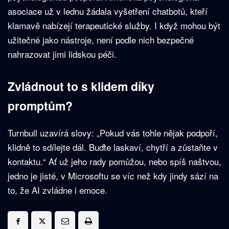
asociace už v lednu žádala vyšetření chatbotů, kteří
klamavě nabízejí terapeutické služby. I když mohou být
užitečné jako nástroje, není podle nich bezpečné
nahrazovat jimi lidskou péči.
Zvládnout to s klidem díky
promptům?
Turnbull uzavírá slovy: „Pokud vás tohle nějak podpoří,
klidně to sdílejte dál. Buďte laskaví, chytří a zůstaňte v
kontaktu.“ Ať už jeho rady pomůžou, nebo spíš naštvou,
jedno je jisté, v Microsoftu se víc než kdy jindy sází na
to, že AI zvládne i emoce.