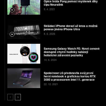
Opice hrála Pong pomocí myšlenek díky
čipu Neuralink
9. 4. 2021
Skládací iPhone dorazí už letos a možná
ponese jméno iPhone Ultra
8. 6. 2026
Samsung Galaxy Watch FE: Nové cenově
dostupné chytré hodinky nabízejí
holistické zdravotní poznatky
14. 6. 2024
Společnost LG představila svůj první
herní notebook s grafickou kartou RTX
3080 a procesorem Intel 11. generace
22. 12. 2021