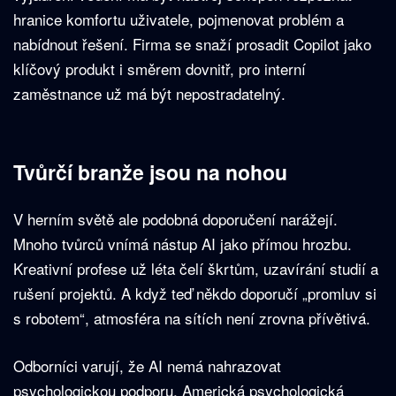
hranice komfortu uživatele, pojmenovat problém a
nabídnout řešení. Firma se snaží prosadit Copilot jako
klíčový produkt i směrem dovnitř, pro interní
zaměstnance už má být nepostradatelný.
Tvůrčí branže jsou na nohou
V herním světě ale podobná doporučení narážejí.
Mnoho tvůrců vnímá nástup AI jako přímou hrozbu.
Kreativní profese už léta čelí škrtům, uzavírání studií a
rušení projektů. A když teď někdo doporučí „promluv si
s robotem“, atmosféra na sítích není zrovna přívětivá.
Odborníci varují, že AI nemá nahrazovat
psychologickou podporu. Americká psychologická