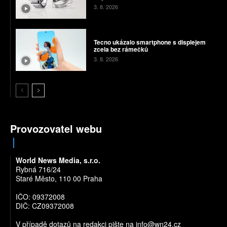
3. 8. 2026
Tecno ukázalo smartphone s displejem
zcela bez rámečků
3. 8. 2026
Provozovatel webu
World News Media, s.r.o.
Rybná 716/24
Staré Město, 110 00 Praha
IČO: 09372008
DIČ: CZ09372008
V případě dotazů na redakci pište na
info@wn24.cz