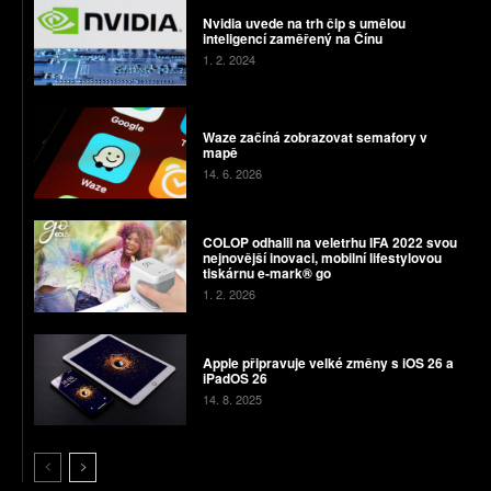
Nvidia uvede na trh čip s umělou
inteligencí zaměřený na Čínu
1. 2. 2024
Waze začíná zobrazovat semafory v
mapě
14. 6. 2026
COLOP odhalil na veletrhu IFA 2022 svou
nejnovější inovaci, mobilní lifestylovou
tiskárnu e-mark® go
1. 2. 2026
Apple připravuje velké změny s iOS 26 a
iPadOS 26
14. 8. 2025