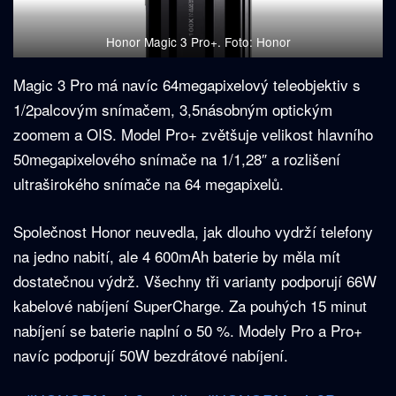
Honor Magic 3 Pro+. Foto: Honor
Magic 3 Pro má navíc 64megapixelový teleobjektiv s
1/2palcovým snímačem, 3,5násobným optickým
zoomem a OIS. Model Pro+ zvětšuje velikost hlavního
50megapixelového snímače na 1/1,28″ a rozlišení
ultraširokého snímače na 64 megapixelů.
Společnost Honor neuvedla, jak dlouho vydrží telefony
na jedno nabití, ale 4 600mAh baterie by měla mít
dostatečnou výdrž. Všechny tři varianty podporují 66W
kabelové nabíjení SuperCharge. Za pouhých 15 minut
nabíjení se baterie naplní o 50 %. Modely Pro a Pro+
navíc podporují 50W bezdrátové nabíjení.