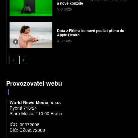
a nové konzole
5. 8. 2026
Data z Fitbitu lze nově posílat přímo do
Apple Health
4. 8. 2026
Provozovatel webu
World News Media, s.r.o.
Rybná 716/24
Staré Město, 110 00 Praha
IČO: 09372008
DIČ: CZ09372008