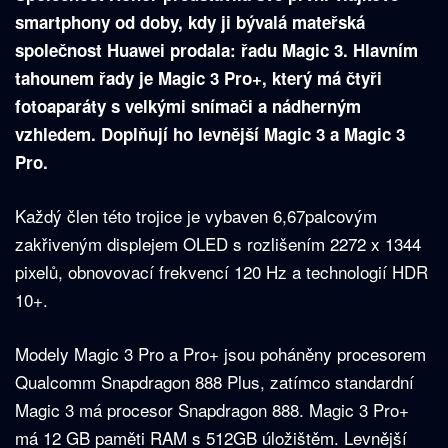
smartphony od doby, kdy ji bývalá mateřská
společnost Huawei prodala: řadu Magic 3. Hlavním
tahounem řady je Magic 3 Pro+, který má čtyři
fotoaparáty s velkými snímači a nádherným
vzhledem. Doplňují ho levnější Magic 3 a Magic 3
Pro.
Každý člen této trojice je vybaven 6,67palcovým
zakřiveným displejem OLED s rozlišením 2272 x 1344
pixelů, obnovovací frekvencí 120 Hz a technologií HDR
10+.
Modely Magic 3 Pro a Pro+ jsou poháněny procesorem
Qualcomm Snapdragon 888 Plus, zatímco standardní
Magic 3 má procesor Snapdragon 888. Magic 3 Pro+
má 12 GB paměti RAM s 512GB úložištěm. Levnější