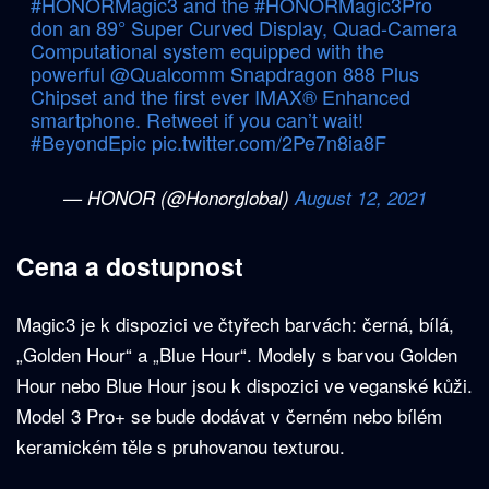
#HONORMagic3
and the
#HONORMagic3Pro
don an 89° Super Curved Display, Quad-Camera
Computational system equipped with the
powerful
@Qualcomm
Snapdragon 888 Plus
Chipset and the first ever IMAX® Enhanced
smartphone. Retweet if you can’t wait!
#BeyondEpic
pic.twitter.com/2Pe7n8ia8F
— HONOR (@Honorglobal)
August 12, 2021
Cena a dostupnost
Magic3 je k dispozici ve čtyřech barvách: černá, bílá,
„Golden Hour“ a „Blue Hour“. Modely s barvou Golden
Hour nebo Blue Hour jsou k dispozici ve veganské kůži.
Model 3 Pro+ se bude dodávat v černém nebo bílém
keramickém těle s pruhovanou texturou.