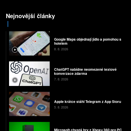
Nejnovější články
Google Maps objednají jídlo a pomohou s
hotelem
8. 8. 2026
ChatGPT nabídne neomezené textové
konverzace zdarma
7. 8. 2026
Apple krátce stáhl Telegram z App Storu
5. 8. 2026
Microsoft chystá hry z Xboxu 360 pro PC