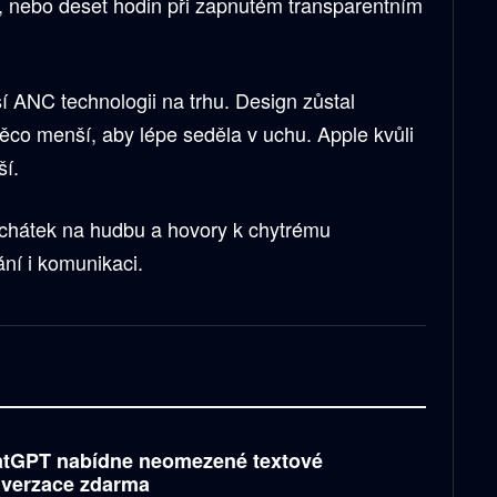
, nebo deset hodin při zapnutém transparentním
ší ANC technologii na trhu. Design zůstal
ěco menší, aby lépe seděla v uchu. Apple kvůli
ší.
uchátek na hudbu a hovory k chytrému
ní i komunikaci.
tGPT nabídne neomezené textové
verzace zdarma