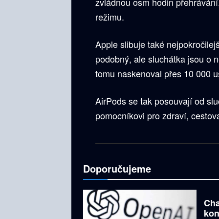
zvládnou osm hodin přehrávání
režimu.
Apple slibuje také nejpokročilej
podobný, ale sluchátka jsou o n
tomu naskenoval přes 10 000 u
AirPods se tak posouvají od sl
pomocníkovi pro zdraví, cestová
Doporučujeme
Cha
kon