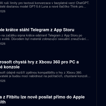
I ruší limity pro textové konverzace v bezplatné verzi ChatGPT.
telé dostanou model GPT-5.6 Luna a nové tlačítko Think pro
tější otázky. Předplatitelům Plus a Pro firma zpřístupňuje upravený
 2026
.6 Sol spolu s posuvníkem, který nastaví intenzitu přemýšlení.
le krátce stáhl Telegram z App Storu
 na začátku srpna krátce odstranil Telegram z App Storu po
 světě. Důvodem byl materiál zobrazující sexuální zneužívání
 který podle firmy sdílel jeden uživatel. Telegram účet rychle
 2026
koval a aplikace se ještě během stejného dne do obchodu vrátila.
rosoft chystá hry z Xboxu 360 pro PC a
é konzole
soft údajně rozšíří zpětnou kompatibilitu o hry z Xboxu 360.
atelé je budou moci nabídnout na počítačích, chystané konzoli
ct Helix i přenosných zařízeních. První tituly by mohly dorazit
 2026
 let 2027 a 2028.
a z Fitbitu lze nově posílat přímo do Apple
lth