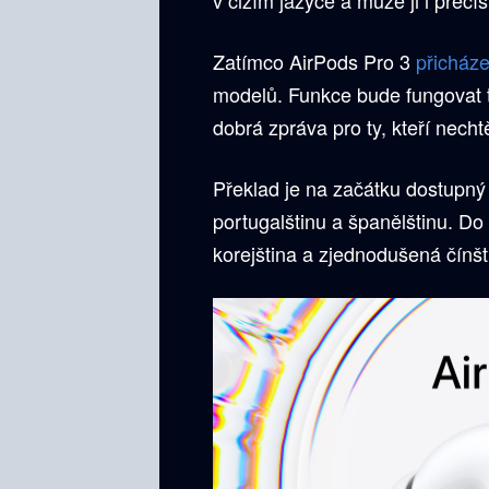
Zatímco AirPods Pro 3
přicháze
modelů. Funkce bude fungovat t
dobrá zpráva pro ty, kteří nech
Překlad je na začátku dostupný 
portugalštinu a španělštinu. Do 
korejština a zjednodušená čínšt