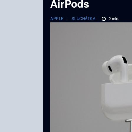
AirPods
2
min.
APPLE
SLUCHÁTKA