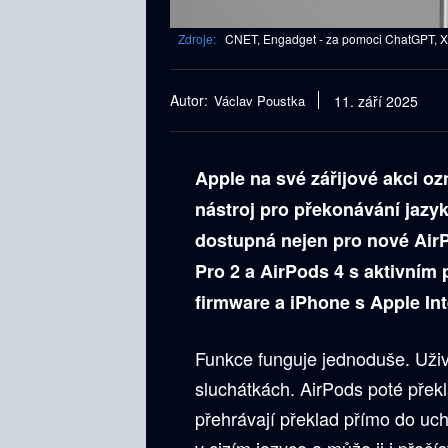
Zdroje:
CNET, Engadget - za pomoci ChatGPT, X,
Autor:
Václav Poustka
11. září 2025
Apple na své zářijové akci o
nástroj pro překonávání jazy
dostupná nejen pro nové AirP
Pro 2 a AirPods 4 s aktivním
firmware a iPhone s Apple In
Funkce funguje jednoduše. Uživ
sluchátkách. AirPods poté překl
přehrávají překlad přímo do uc
v cizím jazyce a může ji i přečís