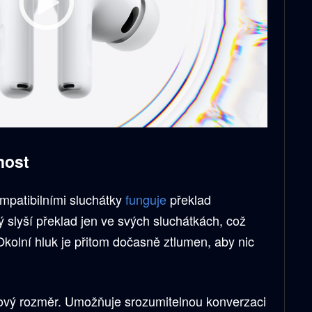
nost
ompatibilními sluchátky
funguje
překlad
lyší překlad jen ve svých sluchátkách, což
kolní hluk je přitom dočasně ztlumen, aby nic
nový rozměr. Umožňuje srozumitelnou konverzaci