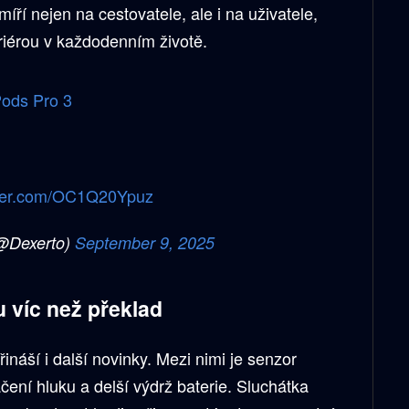
míří nejen na cestovatele, ale i na uživatele,
ariérou v každodenním životě.
ods Pro 3
tter.com/OC1Q20Ypuz
@Dexerto)
September 9, 2025
 víc než překlad
náší i další novinky. Mezi nimi je senzor
čení hluku a delší výdrž baterie. Sluchátka