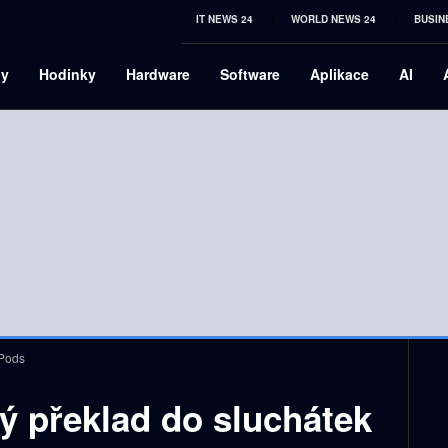
IT NEWS 24
WORLD NEWS 24
BUSIN
ny
Hodinky
Hardware
Software
Aplikace
AI
rPods
vý překlad do sluchátek