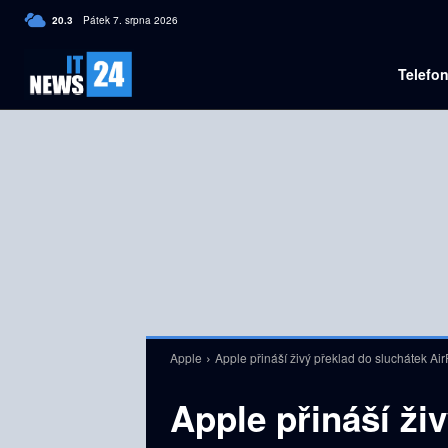
C
20.3
Pátek 7. srpna 2026
Czech
Telefo
Apple
Apple přináší živý překlad do sluchátek Ai
Apple přináší ži