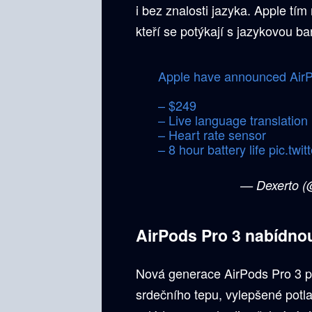
i bez znalosti jazyka. Apple tím 
kteří se potýkají s jazykovou b
Apple have announced AirP
– $249
– Live language translation
– Heart rate sensor
– 8 hour battery life
pic.twi
— Dexerto (
AirPods Pro 3 nabídnou
Nová generace AirPods Pro 3 při
srdečního tepu, vylepšené potla