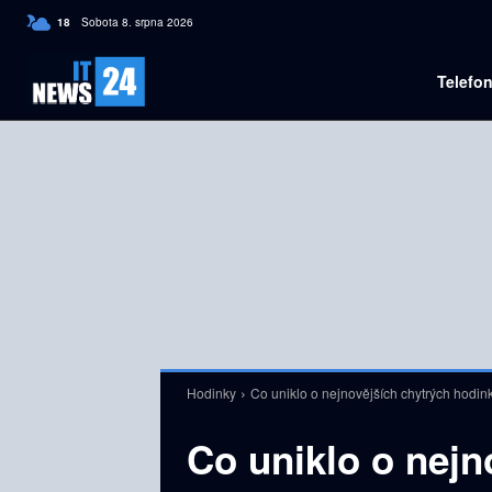
C
18
Sobota 8. srpna 2026
Czech
Telefo
Hodinky
Co uniklo o nejnovějších chytrých hodi
Co uniklo o nejn