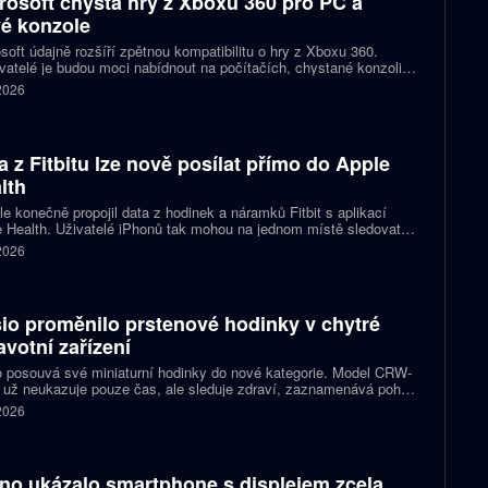
rosoft chystá hry z Xboxu 360 pro PC a
é konzole
soft údajně rozšíří zpětnou kompatibilitu o hry z Xboxu 360.
atelé je budou moci nabídnout na počítačích, chystané konzoli
ct Helix i přenosných zařízeních. První tituly by mohly dorazit
 2026
 let 2027 a 2028.
a z Fitbitu lze nově posílat přímo do Apple
lth
e konečně propojil data z hodinek a náramků Fitbit s aplikací
 Health. Uživatelé iPhonů tak mohou na jednom místě sledovat
, cvičení, spánek i zdravotní údaje. Novinka odstraňuje omezení,
 2026
 kterému bylo dosud nutné využívat pomocné aplikace nebo jiné
likované postupy.
io proměnilo prstenové hodinky v chytré
avotní zařízení
 posouvá své miniaturní hodinky do nové kategorie. Model CRW-
 už neukazuje pouze čas, ale sleduje zdraví, zaznamenává pohyb
zorňuje na dění v telefonu. Celokovový prsten tak spojuje digitální
 2026
ky, šperk a chytré zařízení, které může uživatel nosit po celý den.
no ukázalo smartphone s displejem zcela