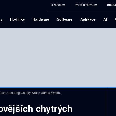
IT NEWS 24
WORLD NEWS 24
BUSIN
ny
Hodinky
Hardware
Software
Aplikace
AI
nkách Samsung Galaxy Watch Ultra a Watch...
ovějších chytrých