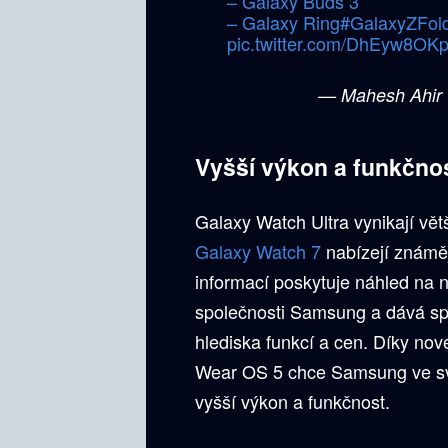
– Galaxy Buds 3
– Galaxy Ring
#GalaxyZFol
pic.twitter.com/DhEyw8OK
— Mahesh Ahir
Vyšší výkon a funkčno
Galaxy Watch Ultra vynikají vě
Galaxy Watch 7
nabízejí známěj
informací poskytuje náhled na 
společnosti Samsung a dává sp
hlediska funkcí a cen. Díky n
Wear OS 5 chce Samsung ve svý
vyšší výkon a funkčnost.