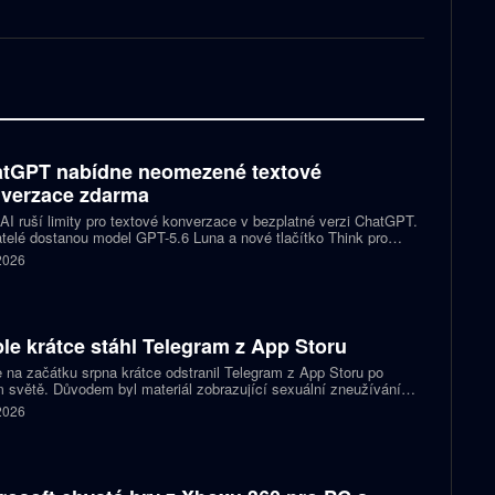
tGPT nabídne neomezené textové
verzace zdarma
I ruší limity pro textové konverzace v bezplatné verzi ChatGPT.
telé dostanou model GPT-5.6 Luna a nové tlačítko Think pro
tější otázky. Předplatitelům Plus a Pro firma zpřístupňuje upravený
 2026
.6 Sol spolu s posuvníkem, který nastaví intenzitu přemýšlení.
le krátce stáhl Telegram z App Storu
 na začátku srpna krátce odstranil Telegram z App Storu po
 světě. Důvodem byl materiál zobrazující sexuální zneužívání
 který podle firmy sdílel jeden uživatel. Telegram účet rychle
 2026
koval a aplikace se ještě během stejného dne do obchodu vrátila.