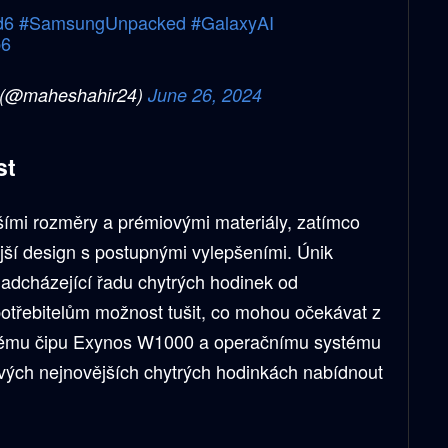
d6
#SamsungUnpacked
#GalaxyAI
p6
 (@maheshahir24)
June 26, 2024
st
tšími rozměry a prémiovými materiály, zatímco
ší design s postupnými vylepšeními. Únik
nadcházející řadu chytrých hodinek od
otřebitelům možnost tušit, co mohou očekávat z
ovému čipu Exynos W1000 a operačnímu systému
ch nejnovějších chytrých hodinkách nabídnout