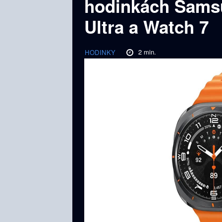
hodinkách Sams
Ultra a Watch 7
2
min.
HODINKY