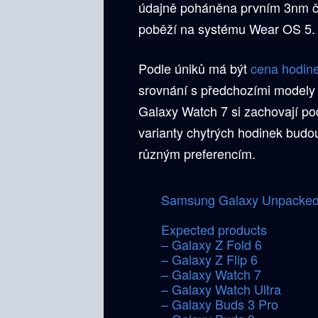
údajně poháněna prvním 3nm č
poběží na systému Wear OS 5.
Podle úniků má být
cena hodin
srovnání s předchozími modely 
Galaxy Watch 7 si zachovají po
varianty chytrých hodinek budo
různým preferencím.
Samsung Galaxy Unpacked ev
Expected products
– Galaxy Z Fold 6
– Galaxy Z Flip 6
– Galaxy Watch 7
– Galaxy Watch Ultra
– Galaxy Buds 3 Pro