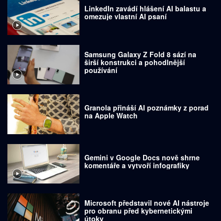
LinkedIn zavádí hlášení AI balastu a
omezuje vlastní AI psaní
Samsung Galaxy Z Fold 8 sází na
širší konstrukci a pohodlnější
používání
Granola přináší AI poznámky z porad
na Apple Watch
Gemini v Google Docs nově shrne
komentáře a vytvoří infografiky
Microsoft představil nové AI nástroje
pro obranu před kybernetickými
útoky