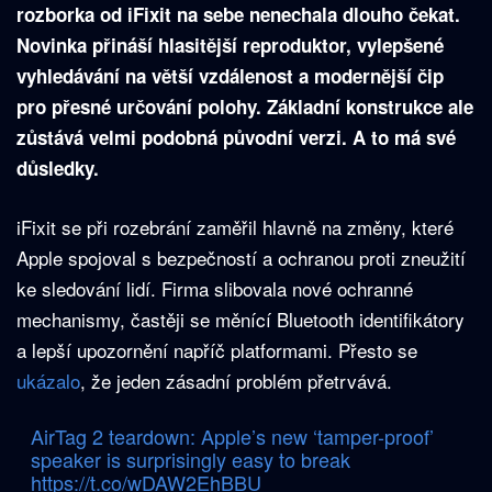
rozborka od iFixit na sebe nenechala dlouho čekat.
Novinka přináší hlasitější reproduktor, vylepšené
vyhledávání na větší vzdálenost a modernější čip
pro přesné určování polohy. Základní konstrukce ale
zůstává velmi podobná původní verzi. A to má své
důsledky.
iFixit se při rozebrání zaměřil hlavně na změny, které
Apple spojoval s bezpečností a ochranou proti zneužití
ke sledování lidí. Firma slibovala nové ochranné
mechanismy, častěji se měnící Bluetooth identifikátory
a lepší upozornění napříč platformami. Přesto se
ukázalo
, že jeden zásadní problém přetrvává.
AirTag 2 teardown: Apple’s new ‘tamper-proof’
speaker is surprisingly easy to break
https://t.co/wDAW2EhBBU