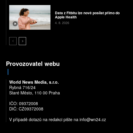
Data z Fitbitu lze nově posílat přímo do
Apple Health
4. 8. 2026
Provozovatel webu
World News Media, s.r.o.
Rybná 716/24
Staré Město, 110 00 Praha
IČO: 09372008
DIČ: CZ09372008
V případě dotazů na redakci pište na
info@wn24.cz