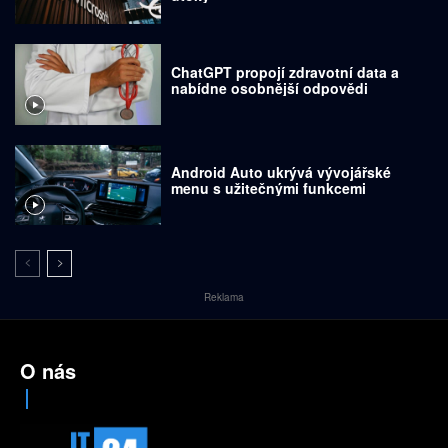
ChatGPT propojí zdravotní data a
nabídne osobnější odpovědi
Android Auto ukrývá vývojářské
menu s užitečnými funkcemi
Reklama
O nás