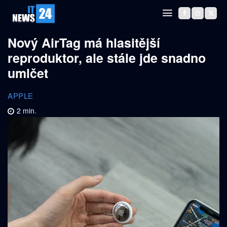
Nový AirTag má hlasitější
reproduktor, ale stále jde snadno
umlčet
APPLE
2
min.