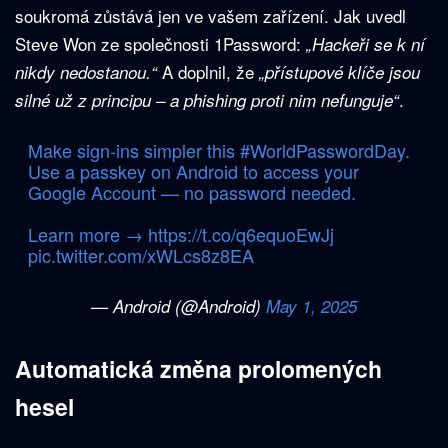
soukromá zůstává jen ve vašem zařízení. Jak uvedl
Steve Won ze společnosti 1Password:
„Hackeři se k ní
A doplnil, že
nikdy nedostanou.“
„přístupové klíče jsou
.
silné už z principu – a phishing proti nim nefunguje“
Make sign-ins simpler this
#WorldPasswordDay
.
Use a passkey on Android to access your
Google Account — no password needed.
Learn more →
https://t.co/q6equoEwJj
pic.twitter.com/xWLcs8z8EA
— Android (@Android)
May 1, 2025
Automatická změna prolomených
hesel