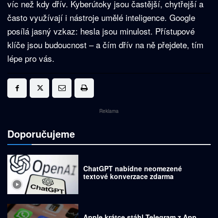
víc než kdy dřív. Kyberútoky jsou častější, chytřejší a
často využívají i nástroje umělé inteligence. Google
posílá jasný vzkaz: hesla jsou minulost. Přístupové
klíče jsou budoucnost – a čím dřív na ně přejdete, tím
lépe pro vás.
Reklama
Doporučujeme
ChatGPT nabídne neomezené
textové konverzace zdarma
Apple krátce stáhl Telegram z App