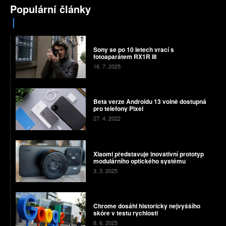
Populární články
Sony se po 10 letech vrací s
fotoaparátem RX1R III
16. 7. 2025
Beta verze Androidu 13 volně dostupná
pro telefony Pixel
27. 4. 2022
Xiaomi představuje inovativní prototyp
modulárního optického systému
3. 3. 2025
Chrome dosáhl historicky nejvyššího
skóre v testu rychlosti
8. 6. 2025