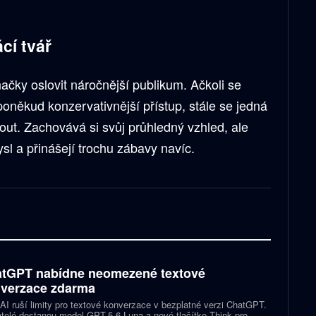
cí tvář
čky oslovit náročnější publikum. Ačkoli se
poněkud konzervativnější přístup, stále se jedná
nout. Zachovává si svůj průhledný vzhled, ale
sl a přinášejí trochu zábavy navíc.
tGPT nabídne neomezené textové
verzace zdarma
I ruší limity pro textové konverzace v bezplatné verzi ChatGPT.
telé dostanou model GPT-5.6 Luna a nové tlačítko Think pro