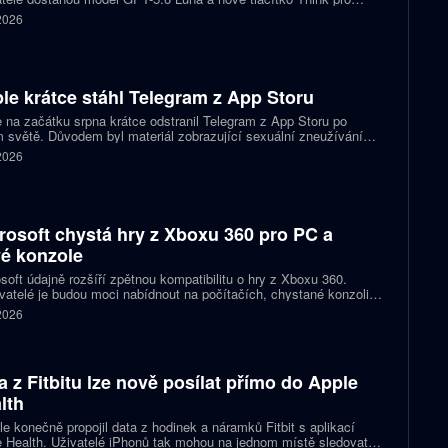
tější otázky. Předplatitelům Plus a Pro firma zpřístupňuje upravený
 2026
.6 Sol spolu s posuvníkem, který nastaví intenzitu přemýšlení.
le krátce stáhl Telegram z App Storu
 na začátku srpna krátce odstranil Telegram z App Storu po
 světě. Důvodem byl materiál zobrazující sexuální zneužívání
 který podle firmy sdílel jeden uživatel. Telegram účet rychle
 2026
koval a aplikace se ještě během stejného dne do obchodu vrátila.
rosoft chystá hry z Xboxu 360 pro PC a
é konzole
soft údajně rozšíří zpětnou kompatibilitu o hry z Xboxu 360.
atelé je budou moci nabídnout na počítačích, chystané konzoli
ct Helix i přenosných zařízeních. První tituly by mohly dorazit
 2026
 let 2027 a 2028.
a z Fitbitu lze nově posílat přímo do Apple
lth
e konečně propojil data z hodinek a náramků Fitbit s aplikací
 Health. Uživatelé iPhonů tak mohou na jednom místě sledovat