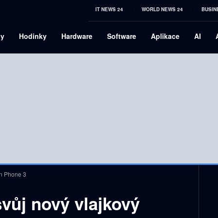
IT NEWS 24
WORLD NEWS 24
BUSIN
ny
Hodinky
Hardware
Software
Aplikace
AI
on Phone 3
svůj nový vlajkový