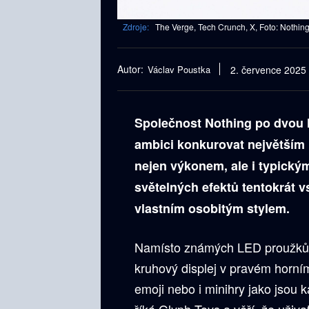
Zdroje:
The Verge, Tech Crunch, X, Foto: Nothin
Autor:
Václav Poustka
2. července 2025
Společnost Nothing po dvou 
ambici konkurovat největším 
nejen výkonem, ale i typickým
světelných efektů tentokrát vs
vlastním osobitým stylem.
Namísto známých LED proužků n
kruhový displej v pravém horn
emoji nebo i minihry jako jsou 
říká Glyph Toys a věří, že uživat