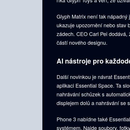
Glyph Matrix není tak nápadný jak
ukazuje upozornění nebo stav ba
zádech. CEO Carl Pei dodává, že
částí nového designu.
AI nástroje pro každod
Další novinkou je návrat Essenti
aplikaci Essential Space. Ta sl
nahrávání schůzek s automatick
displejem dolů a nahrávání se s
Phone 3 nabídne také Essential
systémem. Najde soubory, fotky