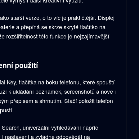
o starší verze, o to víc je praktičtější. Displej
terie a přepíná se skrze skryté tlačítko na
 rozšiřitelnost této funkce je nejzajímavější
enní použití
al Key, tlačítka na boku telefonu, které spouští
ouží k ukládání poznámek, screenshotů a nově i
ým přepisem a shrnutím. Stačí položit telefon
pustí.
 Search, univerzální vyhledávání napříč
 i nastavení a zvládne odpovědět na