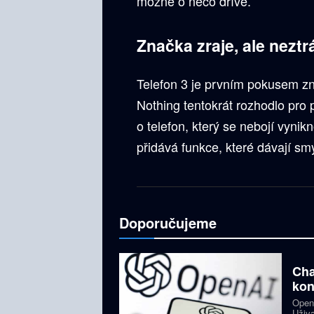
možné o něco dříve.
Značka zraje, ale neztrá
Telefon 3 je prvním pokusem zna
Nothing tentokrát rozhodlo pro 
o telefon, který se nebojí vynik
přidává funkce, které dávají smy
Doporučujeme
Cha
kon
OpenA
Uživa