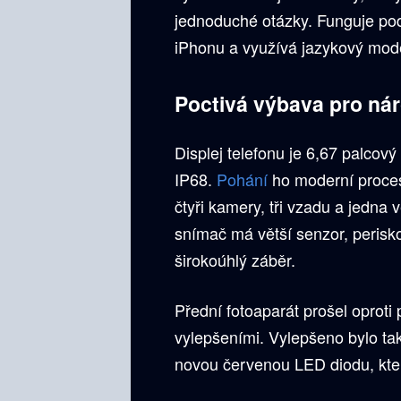
jednoduché otázky. Funguje pod
iPhonu a využívá jazykový mode
Poctivá výbava pro ná
Displej telefonu je 6,67 palco
IP68.
Pohání
ho moderní proces
čtyři kamery, tři vzadu a jedna
snímač má větší senzor, perisk
širokoúhlý záběr.
Přední fotoaparát prošel opro
vylepšeními. Vylepšeno bylo ta
novou červenou LED diodu, kter