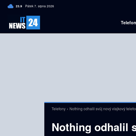
C
23.9
Pátek 7. srpna 2026
Czech
Telefo
Telefony
Nothing odhalil svůj nový vlajkový telef
Nothing odhalil 