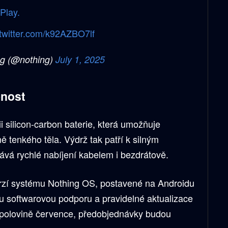
Play.
.twitter.com/k92AZBO7lf
g (@nothing)
July 1, 2025
pnost
i silicon-carbon baterie, která umožňuje
ě tenkého těla. Výdrž tak patří k silným
ává rychlé nabíjení kabelem i bezdrátově.
verzí systému Nothing OS, postavené na Androidu
u softwarovou podporu a pravidelné aktualizace
 v polovině července, předobjednávky budou