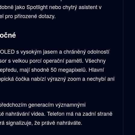
obně jako Spotlight nebo chytrý asistent v
l pro přirozené dotazy.
ročné
vý OLED s vysokým jasem a chráněný odolností
or s velkou porcí operační paměti. Všechny
 vepředu, mají shodně 50 megapixelů. Hlavní
opická čočka nabízí výrazný zoom a nechybí ani
ti předchozím generacím významnými
ké nahrávání videa. Telefon má na zadní straně
á signalizuje, že právě nahráváte.