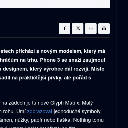
g
letech přichází s novým modelem, který má
hráčům na trhu. Phone 3 se snaží zaujmout
 designem, který výrobce dál rozvíjí. Místo
adil na praktičtější prvky, ale pořád s
a zádech je tu nově Glyph Matrix. Malý
ím rohu. Umí
zobrazovat
jednoduché symboly,
kámen, nůžky, papír nebo flaška. Nothing tomu
elé vymyslí další kreativní využití.