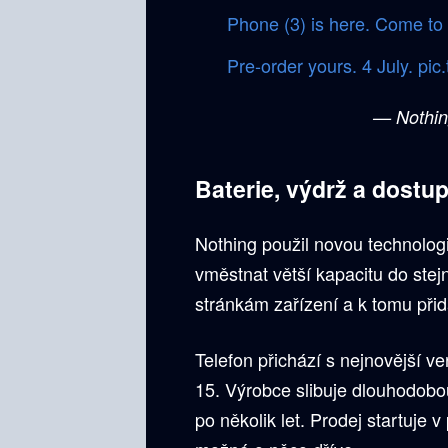
Phone (3) is here. Come to 
Pre-order yours. 4 July.
pic
— Nothin
Baterie, výdrž a dostu
Nothing použil novou technologi
vměstnat větší kapacitu do stejn
stránkám zařízení a k tomu přid
Telefon přichází s nejnovější 
15. Výrobce slibuje dlouhodobo
po několik let. Prodej startuje