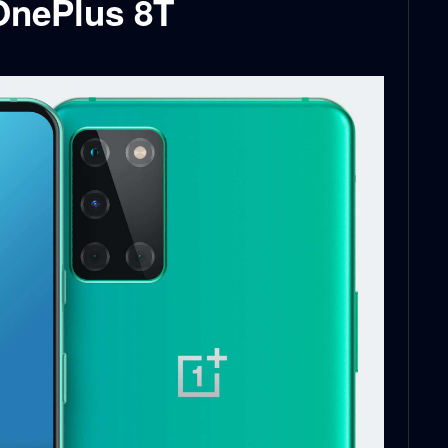
 OnePlus 8T