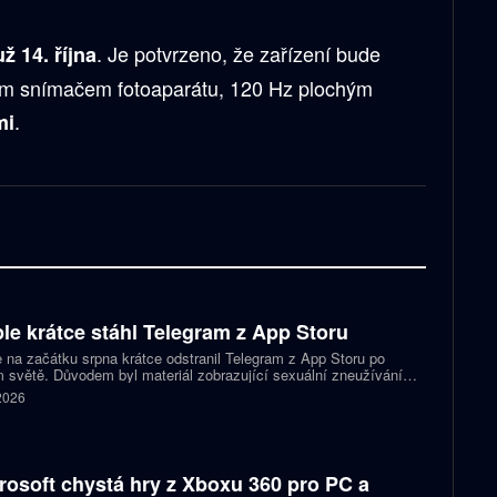
. Je potvrzeno, že zařízení bude
 14. října
m snímačem fotoaparátu, 120 Hz plochým
.
mi
le krátce stáhl Telegram z App Storu
 na začátku srpna krátce odstranil Telegram z App Storu po
 světě. Důvodem byl materiál zobrazující sexuální zneužívání
 který podle firmy sdílel jeden uživatel. Telegram účet rychle
 2026
koval a aplikace se ještě během stejného dne do obchodu vrátila.
rosoft chystá hry z Xboxu 360 pro PC a