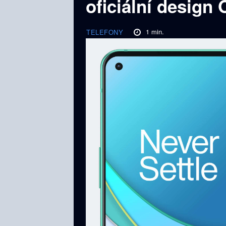
oficiální design
1
min.
TELEFONY