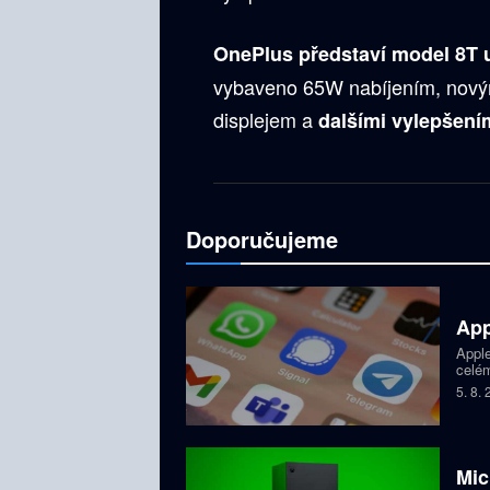
OnePlus představí model 8T už
vybaveno 65W nabíjením, nový
displejem a
dalšími vylepšení
Doporučujeme
App
Apple
celém
dětí,
5. 8.
zablo
Mic