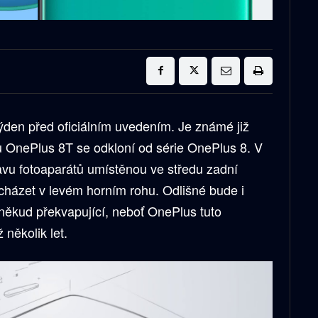
týden před oficiálním uvedením. Je známé již
u OnePlus 8T se odkloní od série OnePlus 8. V
avu fotoaparátů umístěnou ve středu zadní
acházet v levém horním rohu. Odlišné bude i
oněkud překvapující, neboť OnePlus tuto
 několik let.