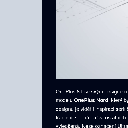
OnePlus 8T se svým designem ví
modelu
, který 
OnePlus Nord
designu je vidět i inspiraci sé
tradiční zelená barva ostatních
vylepšená. Nese označení Ultr