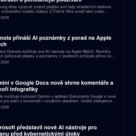
ng letos výrazně změnil podobu své řady skládacích telefonů.
 vrcholného modelu Galaxy Z Fold 8 Ultra uvedl také zcela
acovaný Galaxy Z Fold 8. Ten přichází s širší konstrukcí, novými
. 2026
rcemi displejů a několika úpravami, které mají zpříjemnit
denní používání. Přesto si zachovává špičkový výkon i většinu
y dražší varianty.
nola přináší AI poznámky z porad na Apple
tch
ace Granola rozšiřuje své AI nástroje na Apple Watch. Novinka
ní pořizovat přepisy a poznámky z osobních schůzek přímo ze
tí, aniž by uživatel musel vytahovat telefon nebo otevírat
. 2026
ook. Firma tím navazuje na své aplikace pro Mac a iPhone a
je na rostoucí zájem o využití umělé inteligence v chytrých
nkách.
ini v Google Docs nově shrne komentáře a
voří infografiky
e rozšiřuje možnosti Gemini v aplikaci Dokumenty Google o nové
e pro práci s komentáři i vizuálním obsahem. Umělá inteligence
e s orientací v dlouhých diskusích, navrhne odpovědi a dokáže
. 2026
 v dokumentu vytvářet obrázky, diagramy nebo infografiky.
ky míří do webové verze služby a postupně se dostávají k
vněným uživatelům.
rosoft představil nové AI nástroje pro
anu před kybernetickými útoky