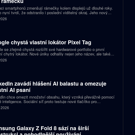
 rámečků
ci smartphonů zmenšují rámečky kolem displejů už dlouhé roky.
 nyní tvrdí, že odstranilo i poslední viditelný okraj. Jeho nový
pt nabízí obrazovku s rámečkem širokým přesně nula milimetrů.
 2026
gle chystá vlastní lokátor Pixel Tag
e se zřejmě chystá rozšířit své hardwarové portfolio o první
ní chytrý lokátor. Nové úniky odhalily nejen jeho název, ale také
 podobu zařízení a několik technických detailů. Pixel Tag má
 2026
vat v síti Find My Device a pomáhat s hledáním ztracených věcí
ně jako konkurenční AirTag.
kedIn zavádí hlášení AI balastu a omezuje
stní AI psaní
dIn chce omezit množství obsahu, který vzniká převážně pomocí
 inteligence. Sociální síť proto testuje nové tlačítko pro
šování příspěvků, jež působí jako takzvaný AI balast. Zároveň
. 2026
vlastní nástroje pro psaní textů a slibuje, že uživatelům nabídne
pomoc s kontrolou textu než jeho přepisováním. Firma tím
uje na dřívější kroky, které měly snížit dosah nekvalitních
aticky vytvořených příspěvků.
sung Galaxy Z Fold 8 sází na širší
strukci a pohodlnější používání