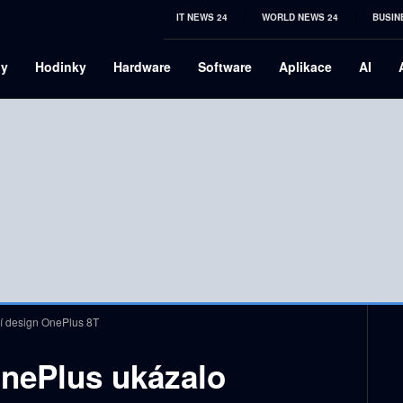
IT NEWS 24
WORLD NEWS 24
BUSIN
ny
Hodinky
Hardware
Software
Aplikace
AI
ní design OnePlus 8T
nePlus ukázalo