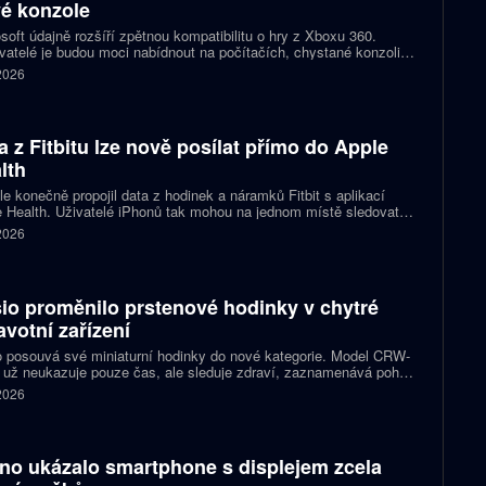
é konzole
soft údajně rozšíří zpětnou kompatibilitu o hry z Xboxu 360.
atelé je budou moci nabídnout na počítačích, chystané konzoli
ct Helix i přenosných zařízeních. První tituly by mohly dorazit
 2026
 let 2027 a 2028.
a z Fitbitu lze nově posílat přímo do Apple
lth
e konečně propojil data z hodinek a náramků Fitbit s aplikací
 Health. Uživatelé iPhonů tak mohou na jednom místě sledovat
, cvičení, spánek i zdravotní údaje. Novinka odstraňuje omezení,
 2026
 kterému bylo dosud nutné využívat pomocné aplikace nebo jiné
likované postupy.
io proměnilo prstenové hodinky v chytré
avotní zařízení
 posouvá své miniaturní hodinky do nové kategorie. Model CRW-
 už neukazuje pouze čas, ale sleduje zdraví, zaznamenává pohyb
zorňuje na dění v telefonu. Celokovový prsten tak spojuje digitální
 2026
ky, šperk a chytré zařízení, které může uživatel nosit po celý den.
no ukázalo smartphone s displejem zcela