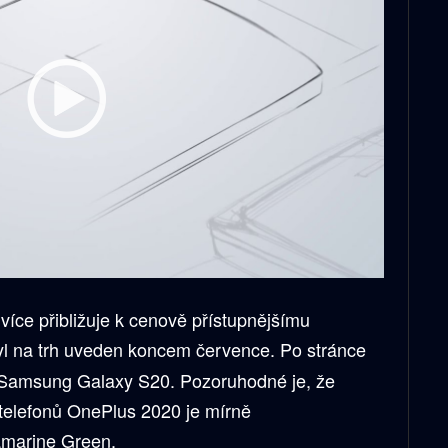
ce přibližuje k cenově přístupnějšímu
byl na trh uveden koncem července. Po stránce
rií Samsung Galaxy S20. Pozoruhodné je, že
 telefonů OnePlus 2020 je mírně
amarine Green.