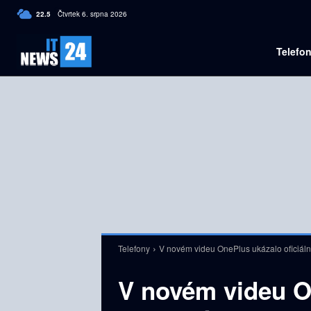
C
22.5
Čtvrtek 6. srpna 2026
Czech
Telefo
Telefony
V novém videu OnePlus ukázalo oficiál
V novém videu O