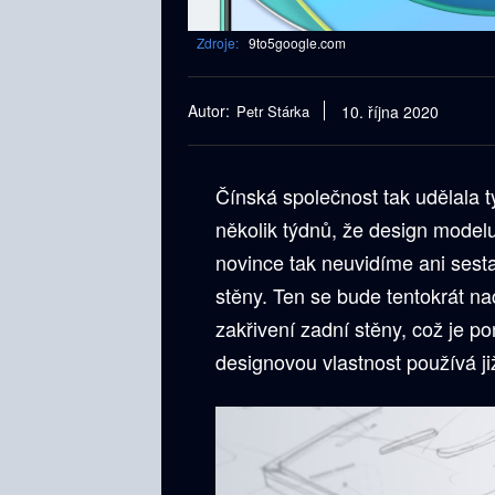
Zdroje:
9to5google.com
Autor:
Petr Stárka
10. října 2020
Čínská společnost tak udělala 
několik týdnů, že design model
novince tak neuvidíme ani sest
stěny. Ten se bude tentokrát n
zakřivení zadní stěny, což je p
designovou vlastnost používá již