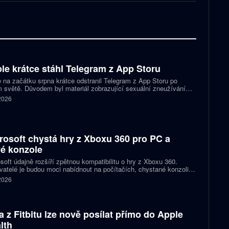
le krátce stáhl Telegram z App Storu
 na začátku srpna krátce odstranil Telegram z App Storu po
 světě. Důvodem byl materiál zobrazující sexuální zneužívání
 který podle firmy sdílel jeden uživatel. Telegram účet rychle
 2026
koval a aplikace se ještě během stejného dne do obchodu vrátila.
rosoft chystá hry z Xboxu 360 pro PC a
é konzole
soft údajně rozšíří zpětnou kompatibilitu o hry z Xboxu 360.
atelé je budou moci nabídnout na počítačích, chystané konzoli
ct Helix i přenosných zařízeních. První tituly by mohly dorazit
 2026
 let 2027 a 2028.
a z Fitbitu lze nově posílat přímo do Apple
lth