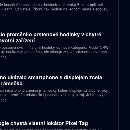
e konečně propojil data z hodinek a náramků Fitbit s aplikací
 Health. Uživatelé iPhonů tak mohou na jednom místě sledovat
, cvičení, spánek i zdravotní údaje. Novinka odstraňuje omezení,
 2026
 kterému bylo dosud nutné využívat pomocné aplikace nebo jiné
likované postupy.
io proměnilo prstenové hodinky v chytré
avotní zařízení
 posouvá své miniaturní hodinky do nové kategorie. Model CRW-
 už neukazuje pouze čas, ale sleduje zdraví, zaznamenává pohyb
zorňuje na dění v telefonu. Celokovový prsten tak spojuje digitální
 2026
ky, šperk a chytré zařízení, které může uživatel nosit po celý den.
no ukázalo smartphone s displejem zcela
 rámečků
ci smartphonů zmenšují rámečky kolem displejů už dlouhé roky.
 nyní tvrdí, že odstranilo i poslední viditelný okraj. Jeho nový
pt nabízí obrazovku s rámečkem širokým přesně nula milimetrů.
 2026
gle chystá vlastní lokátor Pixel Tag
e se zřejmě chystá rozšířit své hardwarové portfolio o první