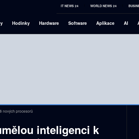
IT NEWS 24
WORLD NEWS 24
BUSIN
ny
Hodinky
Hardware
Software
Aplikace
AI
bě nových procesorů
mělou inteligenci k