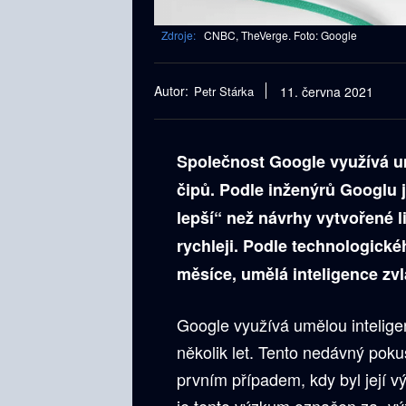
Zdroje:
CNBC, TheVerge. Foto: Google
Autor:
Petr Stárka
11. června 2021
Společnost Google využívá u
čipů. Podle inženýrů Googlu 
lepší“ než návrhy vytvořené
rychleji. Podle technologické
měsíce, umělá inteligence zv
Google využívá umělou inteligenc
několik let. Tento nedávný pok
prvním případem, kdy byl její 
je tento výzkum označen za „