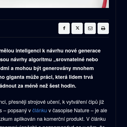
mělou inteligenci k návrhu nové generace
jsou návrhy algoritmu „srovnatelné nebo
 lidmi a mohou být generovány mnohem
ho giganta může práci, která lidem trvá
ládnout za méně než šest hodin.
i, přesněji strojové učení, k vytváření čipů již
us – popsaný v
článku
v časopise Nature – je ale
výzkum aplikován na komerční produkt. V článku
významný úspěch“ a poznamenává se v něm, že