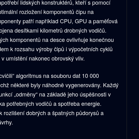
potřebí lidských konstruktérů, kteří s pomocí
optimální rozložení komponentů čipu na
mponenty patří například CPU, GPU a paměťová
pojena desítkami kilometrů drobných vodičů.
ivých komponentů na desce ovlivňuje konečnou
edem k rozsahu výroby čipů i výpočetních cyklů
 umístění nakonec obrovský vliv.
cvičili“ algoritmus na souboru dat 10 000
 nichž některé byly náhodně vygenerovány. Každý
funkcí „odměny“ na základě jeho úspěšnosti v
lka potřebných vodičů a spotřeba energie.
 k rozlišení dobrých a špatných půdorysů a
ávrhy.