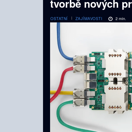
tvorbě nových p
2
min.
OSTATNÍ
ZAJÍMAVOSTI