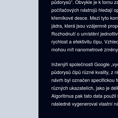
půdorysů“. Obvykle je k tomu za
počítačových nástrojů hledají 
křemíkové desce. Mezi tyto ko
jádra, která jsou vzájemně pro
Rozhodnutí o umístění jednotl
rychlost a efektivitu čipu. Vzhl
mohou mít nanometrové změny v
Inženýři společnosti Google „vy
půdorysů čipů různé kvality, z
návrh byl označen specifickou 
různých ukazatelích, jako je dé
Algoritmus pak tato data použil
následně vygeneroval vlastní n