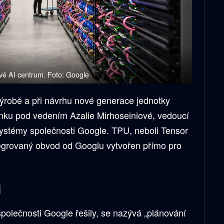
vé AI centrum. Foto: Google
ýrobě a při návrhu nové generace jednotky
ánku pod vedením Azalie Mirhoseiniové, vedoucí
systémy společnosti Google. TPU, neboli Tensor
ntegrovaný obvod od Googlu vytvořen přímo pro
i
 společnosti Google řešily, se nazývá „plánování