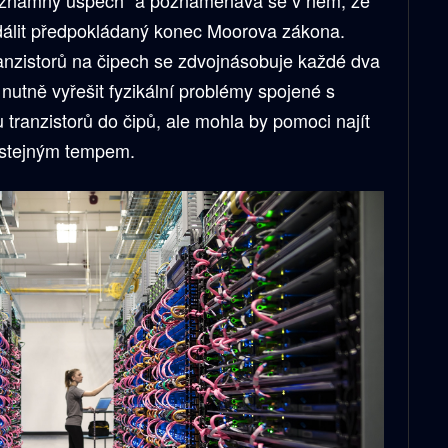
dálit předpokládaný konec Moorova zákona.
ranzistorů na čipech se zdvojnásobuje každé dva
nutně vyřešit fyzikální problémy spojené s
 tranzistorů do čipů, ale mohla by pomoci najít
u stejným tempem.