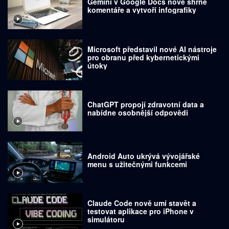
Gemini v Google Docs nově shrne
komentáře a vytvoří infografiky
Microsoft představil nové AI nástroje
pro obranu před kybernetickými
útoky
ChatGPT propojí zdravotní data a
nabídne osobnější odpovědi
Android Auto ukrývá vývojářské
menu s užitečnými funkcemi
Claude Code nově umí stavět a
testovat aplikace pro iPhone v
simulátoru