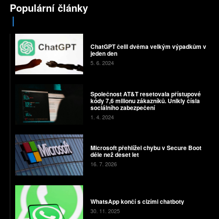
Populární články
ChatGPT čelil dvěma velkým výpadkům v
jeden den
5. 6. 2024
Společnost AT&T resetovala přístupové
kódy 7,6 milionu zákazníků. Unikly čísla
sociálního zabezpečení
1. 4. 2024
Microsoft přehlížel chybu v Secure Boot
déle než deset let
16. 7. 2026
WhatsApp končí s cizími chatboty
30. 11. 2025