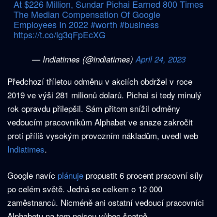
At $226 Million, Sundar Pichai Earned 800 Times
The Median Compensation Of Google
Employees In 2022
#worth
#business
https://t.co/lg3qFpEcXG
— Indiatimes (@indiatimes)
April 24, 2023
Předchozí tříletou odměnu v akciích obdržel v roce
2019 ve výši 281 milionů dolarů. Pichai si tedy minulý
rok opravdu přilepšil. Sám přitom snížil odměny
vedoucím pracovníkům Alphabet ve snaze zakročit
proti příliš vysokým provozním nákladům, uvedl web
Indiatimes
.
Google navíc
plánuje
propustit 6 procent pracovní síly
po celém světě. Jedná se celkem o 12 000
zaměstnanců. Nicméně ani ostatní vedoucí pracovníci
Alphabetu na tom nejsou vůbec špatně.