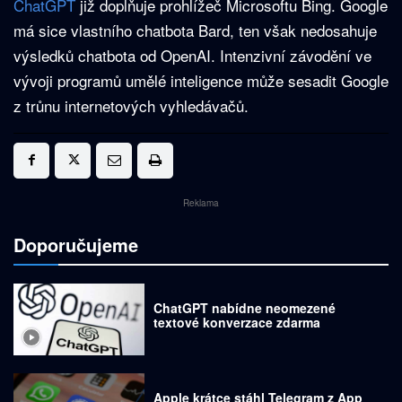
ChatGPT
již doplňuje prohlížeč Microsoftu Bing. Google
má sice vlastního chatbota Bard, ten však nedosahuje
výsledků chatbota od OpenAI. Intenzivní závodění ve
vývoji programů umělé inteligence může sesadit Google
z trůnu internetových vyhledávačů.
Reklama
Doporučujeme
ChatGPT nabídne neomezené
textové konverzace zdarma
Apple krátce stáhl Telegram z App