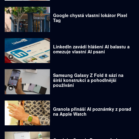
Google chystá vlastní lokátor Pixel
Tag
LinkedIn zavádí hlášení AI balastu a
omezuje vlastní AI psaní
Samsung Galaxy Z Fold 8 sází na
širší konstrukci a pohodlnější
používání
Granola přináší AI poznámky z porad
na Apple Watch