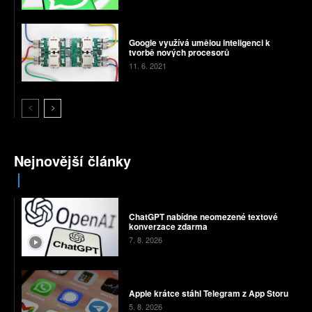
Google využívá umělou inteligenci k
tvorbě nových procesorů
11. 6. 2021
Nejnovější články
ChatGPT nabídne neomezené textové
konverzace zdarma
7. 8. 2026
Apple krátce stáhl Telegram z App Storu
5. 8. 2026