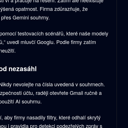
výšená opatrnost. Firma zdůrazňuje, že
 přes Gemini souhrny.
 pomocí testovacích scénářů, které naše modely
ů,“ uvedl mluvčí Googlu. Podle firmy zatím
eužití.
vod nezasáhl
 Nikdy nevolejte na čísla uvedená v souhrnech.
pečnosti účtu, raději otevřete Gmail ručně a
použití AI souhrnu.
aby firmy nasadily filtry, které odhalí skrytý
u i pravidla pro detekci podezřelých zpráv s