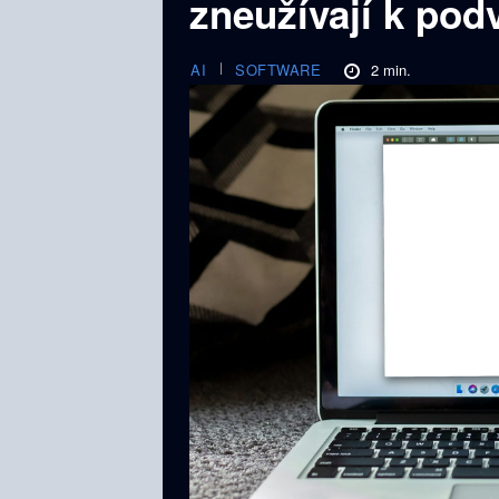
zneužívají k po
2
min.
AI
SOFTWARE