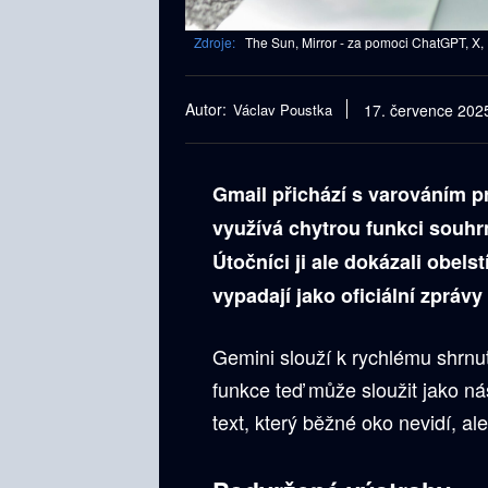
Zdroje:
The Sun, Mirror - za pomoci ChatGPT, X,
Autor:
Václav Poustka
17. července 202
Gmail přichází s varováním p
využívá chytrou funkci souhrn
Útočníci ji ale dokázali obels
vypadají jako oficiální zpráv
Gemini slouží k rychlému shrnut
funkce teď může sloužit jako nás
text, který běžné oko nevidí, al