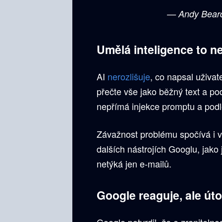
— Andy Bear
Umělá inteligence to n
AI
nerozlišuje
, co napsal uživat
přečte vše jako běžný text a pod
nepřímá injekce promptu a podl
Závažnost problému spočívá i v
dalších nástrojích Googlu, jak
netýká jen e-mailů.
Google reaguje, ale úto
Google potvrdil, že o zranitelno