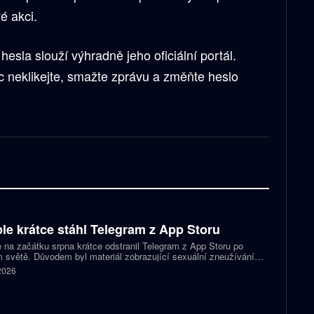
é akci.
esla slouží výhradně jeho oficiální portál.
nic neklikejte, smažte zprávu a změňte heslo
le krátce stáhl Telegram z App Storu
 na začátku srpna krátce odstranil Telegram z App Storu po
 světě. Důvodem byl materiál zobrazující sexuální zneužívání
 který podle firmy sdílel jeden uživatel. Telegram účet rychle
 2026
koval a aplikace se ještě během stejného dne do obchodu vrátila.