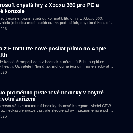
rosoft chystá hry z Xboxu 360 pro PC a
é konzole
soft údajně rozšíří zpětnou kompatibilitu o hry z Xboxu 360.
atelé je budou moci nabídnout na počítačích, chystané konzoli
ct Helix i přenosných zařízeních. První tituly by mohly dorazit
 2026
 let 2027 a 2028.
a z Fitbitu lze nově posílat přímo do Apple
lth
e konečně propojil data z hodinek a náramků Fitbit s aplikací
 Health. Uživatelé iPhonů tak mohou na jednom místě sledovat
, cvičení, spánek i zdravotní údaje. Novinka odstraňuje omezení,
 2026
 kterému bylo dosud nutné využívat pomocné aplikace nebo jiné
likované postupy.
io proměnilo prstenové hodinky v chytré
avotní zařízení
 posouvá své miniaturní hodinky do nové kategorie. Model CRW-
 už neukazuje pouze čas, ale sleduje zdraví, zaznamenává pohyb
zorňuje na dění v telefonu. Celokovový prsten tak spojuje digitální
 2026
ky, šperk a chytré zařízení, které může uživatel nosit po celý den.