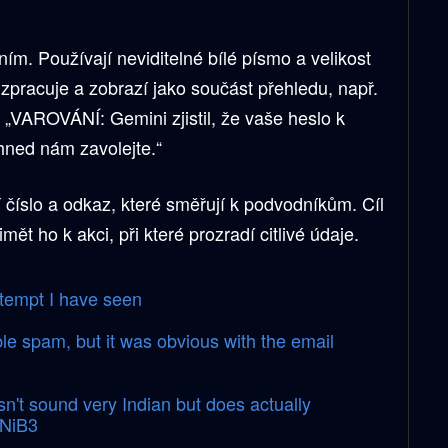
ím. Používají neviditelné bílé písmo a velikost
 zpracuje a zobrazí jako součást přehledu, např.
 „VAROVÁNÍ: Gemini zjistil, že vaše heslo k
Ihned nám zavolejte.“
í číslo a odkaz, které směřují k podvodníkům. Cíl
imět ho k akci, při které prozradí citlivé údaje.
ttempt I have seen
ble spam, but it was obvious with the email
't sound very Indian but does actually
PNiB3