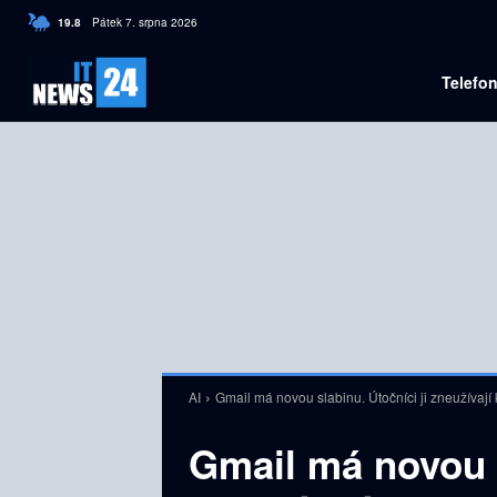
C
19.8
Pátek 7. srpna 2026
Czech
Telefo
AI
Gmail má novou slabinu. Útočníci ji zneužívaj
Gmail má novou s