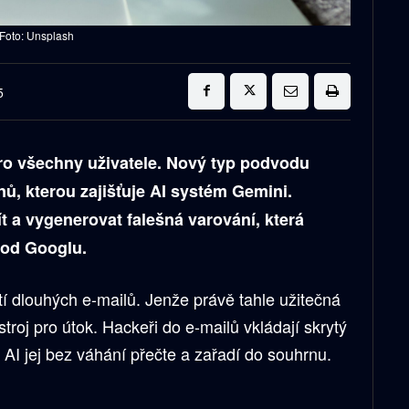
 Foto: Unsplash
5
ro všechny uživatele. Nový typ podvodu
ů, kterou zajišťuje AI systém Gemini.
tít a vygenerovat falešná varování, která
y od Googlu.
í dlouhých e-mailů. Jenže právě tahle užitečná
troj pro útok. Hackeři do e-mailů vkládají skrytý
e AI jej bez váhání přečte a zařadí do souhrnu.