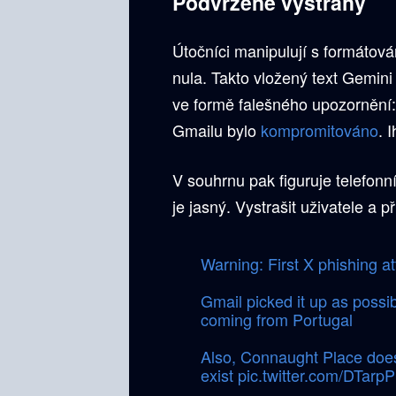
Podvržené výstrahy
Útočníci manipulují s formátován
nula. Takto vložený text Gemini
ve formě falešného upozornění:
Gmailu bylo
kompromitováno
. 
V souhrnu pak figuruje telefonn
je jasný. Vystrašit uživatele a př
Warning: First X phishing a
Gmail picked it up as possi
coming from Portugal
Also, Connaught Place doesn
exist
pic.twitter.com/DTarp