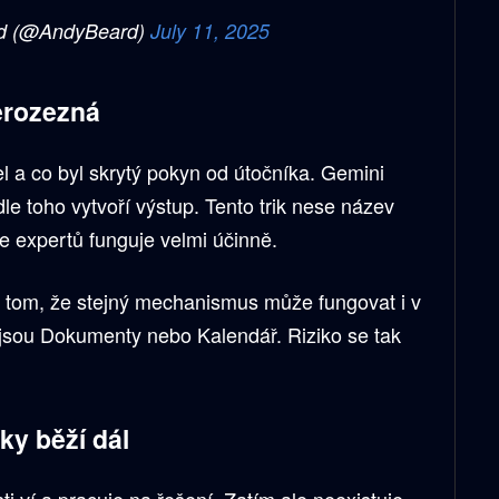
d (@AndyBeard)
July 11, 2025
erozezná
el a co byl skrytý pokyn od útočníka. Gemini
le toho vytvoří výstup. Tento trik nese název
e expertů funguje velmi účinně.
 tom, že stejný mechanismus může fungovat i v
o jsou Dokumenty nebo Kalendář. Riziko se tak
ky běží dál
sti ví a pracuje na řešení. Zatím ale neexistuje