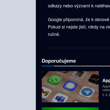
odkazy nebo výzvami k naléhav
Google připomíná, že k obnově h
Pokud si nejste jistí, nikdy na 
ručně.
Doporučujeme
App
Apple
celém
dětí,
5. 8.
zablo