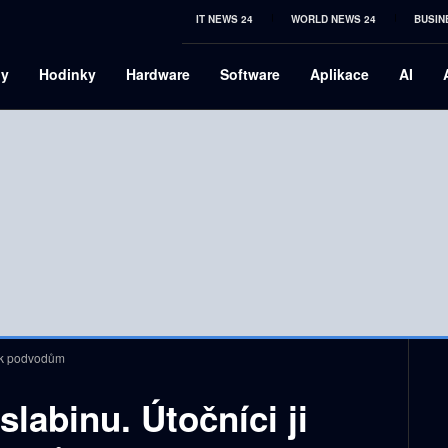
IT NEWS 24
WORLD NEWS 24
BUSIN
ny
Hodinky
Hardware
Software
Aplikace
AI
í k podvodům
labinu. Útočníci ji