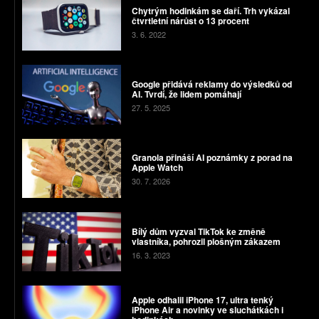
Chytrým hodinkám se daří. Trh vykázal
čtvrtletní nárůst o 13 procent
3. 6. 2022
Google přidává reklamy do výsledků od
AI. Tvrdí, že lidem pomáhají
27. 5. 2025
Granola přináší AI poznámky z porad na
Apple Watch
30. 7. 2026
Bílý dům vyzval TikTok ke změně
vlastníka, pohrozil plošným zákazem
16. 3. 2023
Apple odhalil iPhone 17, ultra tenký
iPhone Air a novinky ve sluchátkách i