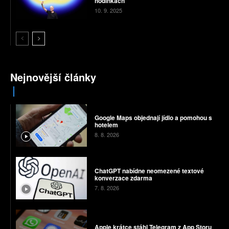
hodinkách
10. 9. 2025
Nejnovější články
Google Maps objednají jídlo a pomohou s
hotelem
8. 8. 2026
ChatGPT nabídne neomezené textové
konverzace zdarma
7. 8. 2026
Apple krátce stáhl Telegram z App Storu