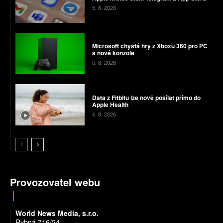
5. 8. 2026
Microsoft chystá hry z Xboxu 360 pro PC
a nové konzole
5. 8. 2026
Data z Fitbitu lze nově posílat přímo do
Apple Health
4. 8. 2026
Provozovatel webu
World News Media, s.r.o.
Rybná 716/24