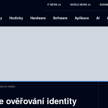
IT NEWS 24
WORLD NEWS 24
BUSIN
ny
Hodinky
Hardware
Software
Aplikace
AI
mocí e-mailu
 ověřování identity