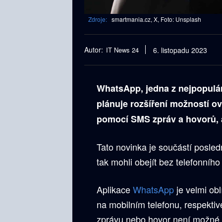
Zdroje:
smartmania.cz, X, Foto: Unsplash
Autor:
IT News 24
6. listopadu 2023
WhatsApp, jedna z nejpopulár
plánuje rozšíření možností ov
pomocí SMS zpráv a hovorů, a
Tato novinka je součástí posle
tak mohli obejít bez telefonního 
Aplikace
WhatsApp
je velmi oblí
na mobilním telefonu, respekti
zprávu nebo hovor není možné p