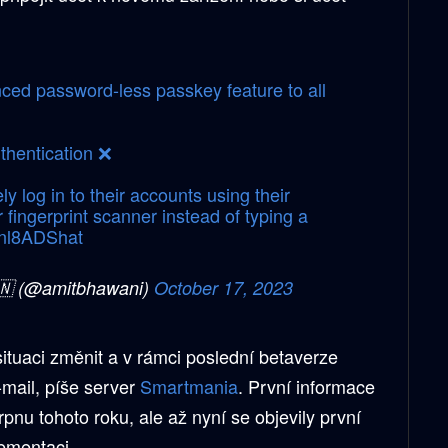
ced password-less passkey feature to all
thentication ❌
 log in to their accounts using their
r fingerprint scanner instead of typing a
Vnl8ADShat
🇳 (@amitbhawani)
October 17, 2023
situaci změnit a v rámci poslední betaverze
-mail, píše server
Smartmania
. První informace
srpnu tohoto roku, ale až nyní se objevily první
lementaci.