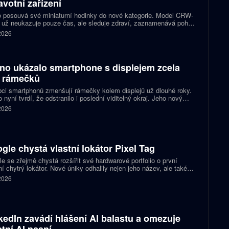
avotní zařízení
 posouvá své miniaturní hodinky do nové kategorie. Model CRW-
 už neukazuje pouze čas, ale sleduje zdraví, zaznamenává pohyb
zorňuje na dění v telefonu. Celokovový prsten tak spojuje digitální
 2026
ky, šperk a chytré zařízení, které může uživatel nosit po celý den.
no ukázalo smartphone s displejem zcela
 rámečků
ci smartphonů zmenšují rámečky kolem displejů už dlouhé roky.
 nyní tvrdí, že odstranilo i poslední viditelný okraj. Jeho nový
pt nabízí obrazovku s rámečkem širokým přesně nula milimetrů.
 2026
gle chystá vlastní lokátor Pixel Tag
e se zřejmě chystá rozšířit své hardwarové portfolio o první
ní chytrý lokátor. Nové úniky odhalily nejen jeho název, ale také
 podobu zařízení a několik technických detailů. Pixel Tag má
 2026
vat v síti Find My Device a pomáhat s hledáním ztracených věcí
ně jako konkurenční AirTag.
kedIn zavádí hlášení AI balastu a omezuje
stní AI psaní