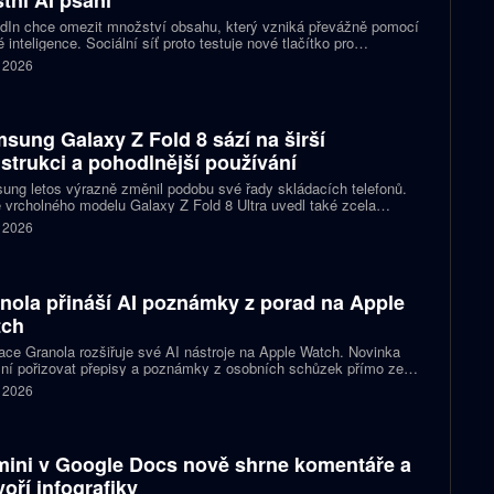
dIn chce omezit množství obsahu, který vzniká převážně pomocí
 inteligence. Sociální síť proto testuje nové tlačítko pro
šování příspěvků, jež působí jako takzvaný AI balast. Zároveň
. 2026
vlastní nástroje pro psaní textů a slibuje, že uživatelům nabídne
pomoc s kontrolou textu než jeho přepisováním. Firma tím
uje na dřívější kroky, které měly snížit dosah nekvalitních
aticky vytvořených příspěvků.
sung Galaxy Z Fold 8 sází na širší
strukci a pohodlnější používání
ng letos výrazně změnil podobu své řady skládacích telefonů.
 vrcholného modelu Galaxy Z Fold 8 Ultra uvedl také zcela
acovaný Galaxy Z Fold 8. Ten přichází s širší konstrukcí, novými
. 2026
rcemi displejů a několika úpravami, které mají zpříjemnit
denní používání. Přesto si zachovává špičkový výkon i většinu
y dražší varianty.
nola přináší AI poznámky z porad na Apple
tch
ace Granola rozšiřuje své AI nástroje na Apple Watch. Novinka
ní pořizovat přepisy a poznámky z osobních schůzek přímo ze
tí, aniž by uživatel musel vytahovat telefon nebo otevírat
. 2026
ook. Firma tím navazuje na své aplikace pro Mac a iPhone a
je na rostoucí zájem o využití umělé inteligence v chytrých
nkách.
ini v Google Docs nově shrne komentáře a
voří infografiky