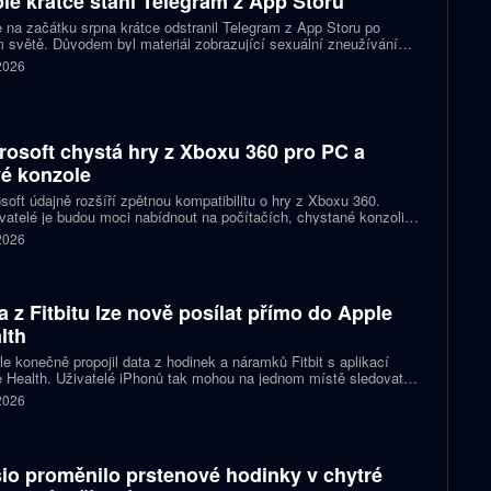
le krátce stáhl Telegram z App Storu
 na začátku srpna krátce odstranil Telegram z App Storu po
 světě. Důvodem byl materiál zobrazující sexuální zneužívání
 který podle firmy sdílel jeden uživatel. Telegram účet rychle
 2026
koval a aplikace se ještě během stejného dne do obchodu vrátila.
rosoft chystá hry z Xboxu 360 pro PC a
é konzole
soft údajně rozšíří zpětnou kompatibilitu o hry z Xboxu 360.
atelé je budou moci nabídnout na počítačích, chystané konzoli
ct Helix i přenosných zařízeních. První tituly by mohly dorazit
 2026
 let 2027 a 2028.
a z Fitbitu lze nově posílat přímo do Apple
lth
e konečně propojil data z hodinek a náramků Fitbit s aplikací
 Health. Uživatelé iPhonů tak mohou na jednom místě sledovat
, cvičení, spánek i zdravotní údaje. Novinka odstraňuje omezení,
 2026
 kterému bylo dosud nutné využívat pomocné aplikace nebo jiné
likované postupy.
io proměnilo prstenové hodinky v chytré