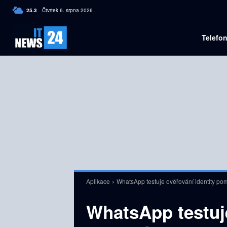
C
25.3
Čtvrtek 6. srpna 2026
Czech
Telefo
Aplikace
WhatsApp testuje ověřování identity po
WhatsApp testuje