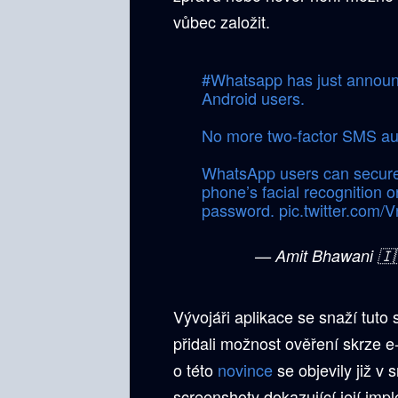
vůbec založit.
#Whatsapp
has just announ
Android users.
No more two-factor SMS au
WhatsApp users can securely
phone’s facial recognition o
password.
pic.twitter.com/
— Amit Bhawani 🇮
Vývojáři aplikace se snaží tuto 
přidali možnost ověření skrze e
o této
novince
se objevily již v 
screenshoty dokazující její imp