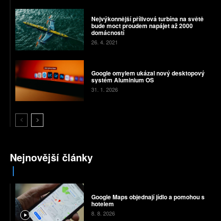
Nejvýkonnější přílivová turbína na světě
bude moct proudem napájet až 2000
domácností
26. 4. 2021
Google omylem ukázal nový desktopový
systém Aluminium OS
31. 1. 2026
Nejnovější články
Google Maps objednají jídlo a pomohou s
hotelem
8. 8. 2026