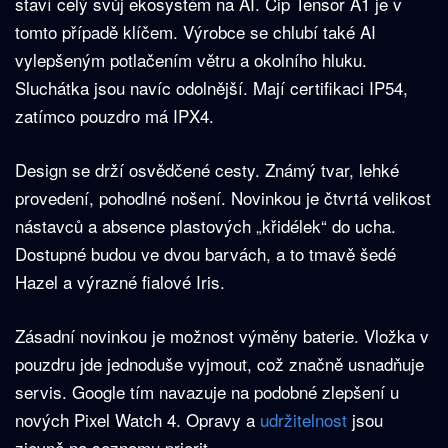
staví celý svůj ekosystém na AI. Čip Tensor A1 je v
tomto případě klíčem. Výrobce se chlubí také AI
vylepšeným potlačením větru a okolního hluku.
Sluchátka jsou navíc odolnější. Mají certifikaci IP54,
zatímco pouzdro má IPX4.
Design se drží osvědčené cesty. Známý tvar, lehké
provedení, pohodlné nošení. Novinkou je čtvrtá velikost
nástavců a absence plastových „křidélek“ do ucha.
Dostupné budou ve dvou barvách, a to tmavě šedé
Hazel a výrazné fialové Iris.
Zásadní novinkou je možnost výměny baterie. Vložka v
pouzdru jde jednoduše vyjmout, což značně usnadňuje
servis. Google tím navazuje na podobné zlepšení u
nových Pixel Watch 4. Opravy a
udržitelnost
jsou
zjevně na seznamu priorit.