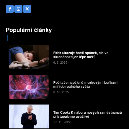
Populární články
Fitbit ukazuje horší spánek, ale ve
skutečnosti jen lépe měří
6. 8. 2025
Počítače napájené mozkovými buňkami
míří do reálného světa
6. 10. 2025
Tim Cook: K náboru nových zaměstnanců
přistupujeme uvážlivě
17. 11. 2022