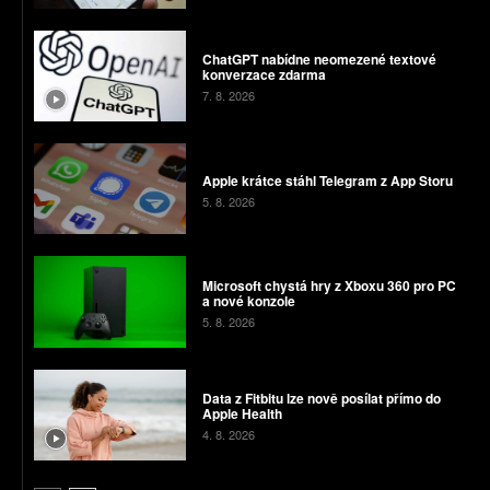
ChatGPT nabídne neomezené textové
konverzace zdarma
7. 8. 2026
Apple krátce stáhl Telegram z App Storu
5. 8. 2026
Microsoft chystá hry z Xboxu 360 pro PC
a nové konzole
5. 8. 2026
Data z Fitbitu lze nově posílat přímo do
Apple Health
4. 8. 2026