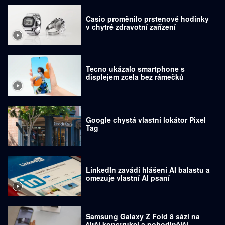
Casio proměnilo prstenové hodinky
v chytré zdravotní zařízení
Tecno ukázalo smartphone s
displejem zcela bez rámečků
Google chystá vlastní lokátor Pixel
Tag
LinkedIn zavádí hlášení AI balastu a
omezuje vlastní AI psaní
Samsung Galaxy Z Fold 8 sází na
širší konstrukci a pohodlnější