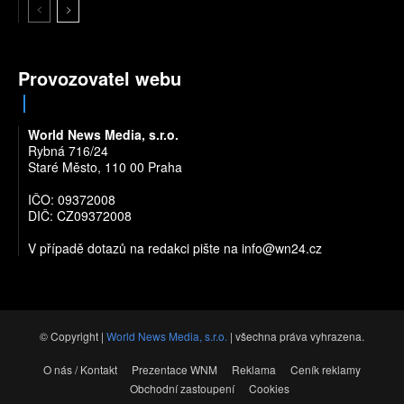
Provozovatel webu
World News Media, s.r.o.
Rybná 716/24
Staré Město, 110 00 Praha
IČO: 09372008
DIČ: CZ09372008
V případě dotazů na redakci pište na
info@wn24.cz
© Copyright |
World News Media, s.r.o.
| všechna práva vyhrazena.
O nás / Kontakt
Prezentace WNM
Reklama
Ceník reklamy
Obchodní zastoupení
Cookies