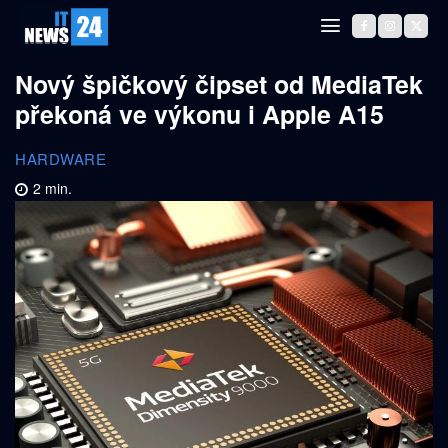
Nový špičkový čipset od MediaTek
překoná ve výkonu i Apple A15
HARDWARE
2
min.