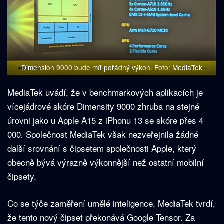
Dimension 9000 bude mít pořádný výkon. Foto: MediaTek
MediaTek uvádí, že v benchmarkových aplikacích je
vícejádrové skóre Dimensity 9000 zhruba na stejné
úrovni jako u Apple A15 z iPhonu 13 se skóre přes 4
000. Společnost MediaTek však nezveřejnila žádné
další srovnání s čipsetem společnosti Apple, který
obecně bývá výrazně výkonnější než ostatní mobilní
čipsety.
Co se týče zaměření umělé inteligence, MediaTek tvrdí,
že tento nový čipset překonává Google Tensor. Za