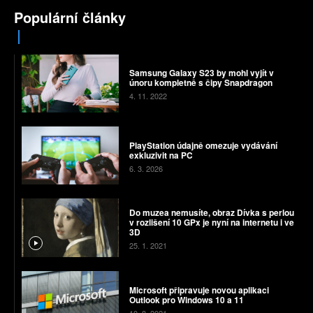
Populární články
Samsung Galaxy S23 by mohl vyjít v
únoru kompletně s čipy Snapdragon
4. 11. 2022
PlayStation údajně omezuje vydávání
exkluzivit na PC
6. 3. 2026
Do muzea nemusíte, obraz Dívka s perlou
v rozlišení 10 GPx je nyní na internetu i ve
3D
25. 1. 2021
Microsoft připravuje novou aplikaci
Outlook pro Windows 10 a 11
10. 8. 2021