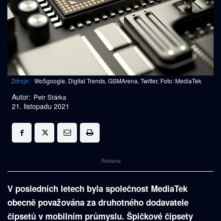
Zdroje:
9to5google, Digital Trends, GSMArena, Twitter, Foto: MediaTek
Autor:
Petr Stárka
21. listopadu 2021
Reklama
V posledních letech byla společnost MediaTek
obecně považována za druhotného dodavatele
čipsetů v mobilním průmyslu. Špičkové čipsety