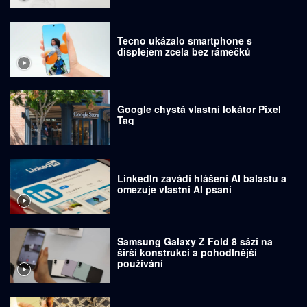
Tecno ukázalo smartphone s
displejem zcela bez rámečků
Google chystá vlastní lokátor Pixel
Tag
LinkedIn zavádí hlášení AI balastu a
omezuje vlastní AI psaní
Samsung Galaxy Z Fold 8 sází na
širší konstrukci a pohodlnější
používání