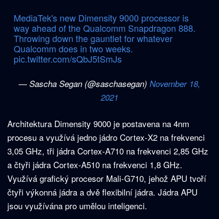
MediaTek's new Dimensity 9000 processor is
way ahead of the Qualcomm Snapdragon 888.
Throwing down the gauntlet for whatever
Qualcomm does in two weeks.
pic.twitter.com/sQbJ5tSmJs
— Sascha Segan (@saschasegan)
November 18,
2021
Architektura Dimensity 9000 je postavena na 4nm
procesu a využívá jedno jádro Cortex-X2 na frekvenci
3,05 GHz, tři jádra Cortex-A710 na frekvenci 2,85 GHz
a čtyři jádra Cortex-A510 na frekvenci 1,8 GHz.
Využívá grafický procesor Mali-G710, jehož APU tvoří
čtyři výkonná jádra a dvě flexibilní jádra. Jádra APU
jsou využívána pro umělou inteligenci.