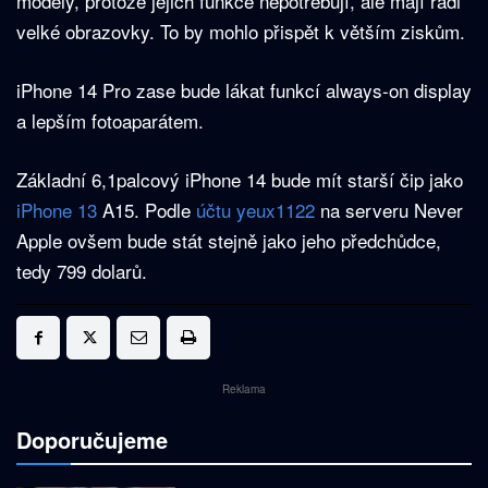
modely, protože jejich funkce nepotřebují, ale mají rádi
velké obrazovky. To by mohlo přispět k větším ziskům.
iPhone 14 Pro zase bude lákat funkcí always-on display
a lepším fotoaparátem.
Základní 6,1palcový iPhone 14 bude mít starší čip jako
iPhone 13
A15. Podle
účtu yeux1122
na serveru Never
Apple ovšem bude stát stejně jako jeho předchůdce,
tedy 799 dolarů.
Reklama
Doporučujeme