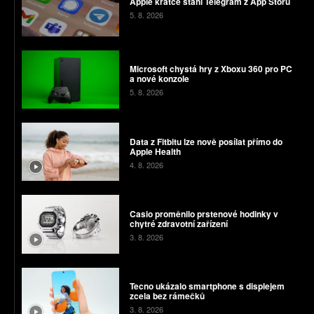
Apple krátce stáhl Telegram z App Storu
5. 8. 2026
Microsoft chystá hry z Xboxu 360 pro PC
a nové konzole
5. 8. 2026
Data z Fitbitu lze nově posílat přímo do
Apple Health
4. 8. 2026
Casio proměnilo prstenové hodinky v
chytré zdravotní zařízení
3. 8. 2026
Tecno ukázalo smartphone s displejem
zcela bez rámečků
3. 8. 2026