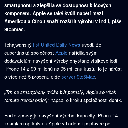
smartphonu a zlepšila se dostupnost klíčových
komponent. Apple se také kvůli napětí mezi
Amerikou a Čínou snaží rozšířit výrobu v Indii, píše
9to5mac.
Tchajwanský
list United Daily News
uvedl, že
cupertinská společnost
Apple
nařídila svým
dodavatelům navýšení výroby chystané vlajkové lodi
iPhone 14 z 90 milionů na 95 milionů kusů. To je nárůst
o více než 5 procent, píše
server 9to5Mac
.
„Trh se smartphony může být pomalý, Apple se však
napsal o kroku společnosti deník.
tomuto trendu brání,“
Podle zprávy je navýšení výrobní kapacity iPhonu 14
známkou optimismu Apple v budoucí poptávce po