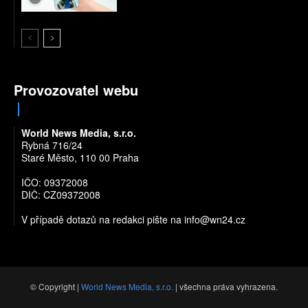
Provozovatel webu
World News Media, s.r.o.
Rybná 716/24
Staré Město, 110 00 Praha
IČO: 09372008
DIČ: CZ09372008
V případě dotazů na redakci pište na
info@wn24.cz
© Copyright |
World News Media, s.r.o.
| všechna práva vyhrazena.