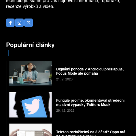
technologií. Máme pro vás nejnovější informace, reportáže,
recenze výrobků a videa.
Populární články
Digitální pohoda v Androidu přešlapuje,
Focus Mode ale pomáhá
21. 2. 2026
Funguje pro mě, okomentoval středeční
masivní výpadky Twitteru Musk
29. 12. 2022
Telefon rozložitelný na 3 části? Oppo má
na svědomí další raritu