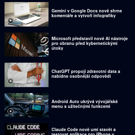
Gemini v Google Docs nově shrne
komentáře a vytvoří infografiky
Microsoft představil nové AI nástroje
pro obranu před kybernetickými
útoky
ChatGPT propojí zdravotní data a
nabídne osobnější odpovědi
Android Auto ukrývá vývojářské
menu s užitečnými funkcemi
Claude Code nově umí stavět a
testovat aplikace pro iPhone v