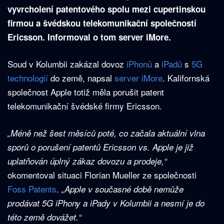
vyvrcholení patentového spolu mezi cupertinskou
firmou a švédskou telekomunikační společností
Ericsson. Informoval o tom server iMore.
Soud v Kolumbii zakázal dovoz
iPhonů
a
iPadů
s
5G
technologií
do země, napsal
server iMore
. Kalifornská
společnost Apple totiž měla porušit patent
telekomunikační švédské firmy Ericsson.
„Méně než šest měsíců poté, co začala aktuální vlna
sporů o porušení patentů Ericsson vs. Apple je již
uplatňován úplný zákaz dovozu a prodeje,“
okomentoval situaci Florian Mueller ze společnosti
Foss Patents
.
„Apple v současné době nemůže
prodávat 5G iPhony a iPady v Kolumbii a nesmí je do
této země dovážet.“