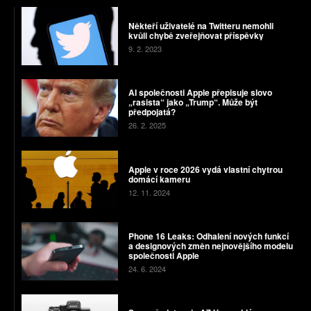
Někteří uživatelé na Twitteru nemohli
kvůli chybě zveřejňovat příspěvky
9. 2. 2023
AI společnosti Apple přepisuje slovo
„rasista“ jako „Trump“. Může být
předpojatá?
26. 2. 2025
Apple v roce 2026 vydá vlastní chytrou
domácí kameru
12. 11. 2024
Phone 16 Leaks: Odhalení nových funkcí
a designových změn nejnovějšího modelu
společnosti Apple
24. 6. 2024