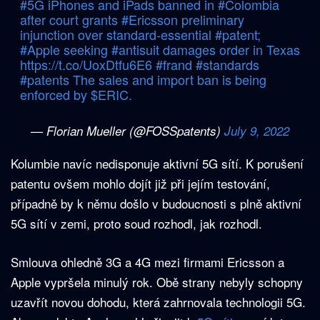
#5G
iPhones and iPads banned in
#Colombia
after court grants
#Ericsson
preliminary
injunction over standard-essential
#patent
;
#Apple
seeking
#antisuit
damages order in Texas
https://t.co/UoxDtfu6E6
#frand
#standards
#patents
The sales and import ban is being
enforced by
$ERIC
.
— Florian Mueller (@FOSSpatents)
July 9, 2022
Kolumbie navíc nedisponuje aktivní 5G sítí. K porušení
patentu ovšem mohlo dojít již při jejím testování,
případně by k němu došlo v budoucnosti s plně aktivní
5G sítí v zemi, proto soud rozhodl, jak rozhodl.
Smlouva ohledně 3G a 4G mezi firmami Ericsson a
Apple vypršela minulý rok. Obě strany nebyly schopny
uzavřít novou dohodu, která zahrnovala technologii 5G.