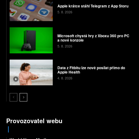
Apple krátce stáhl Telegram z App Storu
5. 8. 2026
Microsoft chystá hry z Xboxu 360 pro PC
a nové konzole
5. 8. 2026
Data z Fitbitu lze nově posílat přímo do
Apple Health
4. 8. 2026
Provozovatel webu