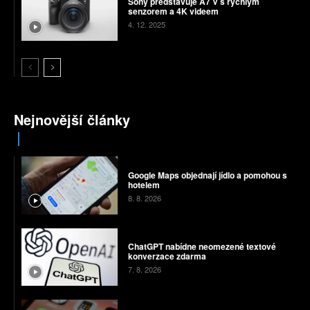
Sony představuje A7 V s rychlým
senzorem a 4K videem
4. 12. 2025
Nejnovější články
Google Maps objednají jídlo a pomohou s
hotelem
8. 8. 2026
ChatGPT nabídne neomezené textové
konverzace zdarma
7. 8. 2026