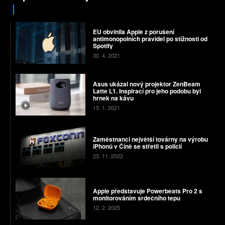
EU obvinila Apple z porušení
antimonopolních pravidel po stížnosti od
Spotify
30. 4. 2021
Asus ukázal nový projektor ZenBeam
Latte L1. Inspirací pro jeho podobu byl
hrnek na kávu
15. 1. 2021
Zaměstnanci největší továrny na výrobu
iPhonů v Číně se střetli s policií
23. 11. 2022
Apple představuje Powerbeats Pro 2 s
monitorováním srdečního tepu
12. 2. 2025