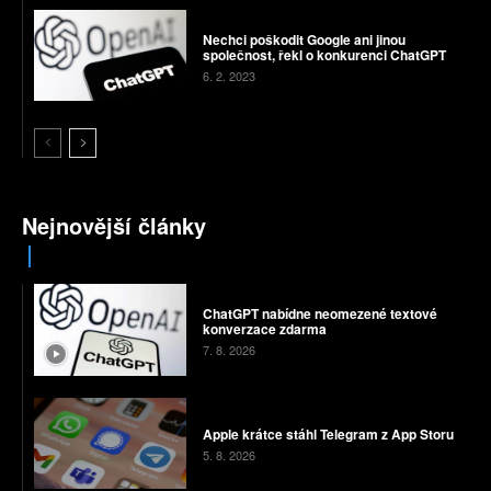
Nechci poškodit Google ani jinou
společnost, řekl o konkurenci ChatGPT
6. 2. 2023
Nejnovější články
ChatGPT nabídne neomezené textové
konverzace zdarma
7. 8. 2026
Apple krátce stáhl Telegram z App Storu
5. 8. 2026