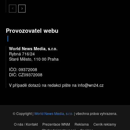
Provozovatel webu
World News Media, s.r.o.
Rybná 716/24
Staré Město, 110 00 Praha
IČO: 09372008
DIČ: CZ09372008
V případě dotazů na redakci pište na
info@wn24.cz
© Copyright |
World News Media, s.r.o.
| všechna práva vyhrazena.
O nás / Kontakt
Prezentace WNM
Reklama
Ceník reklamy