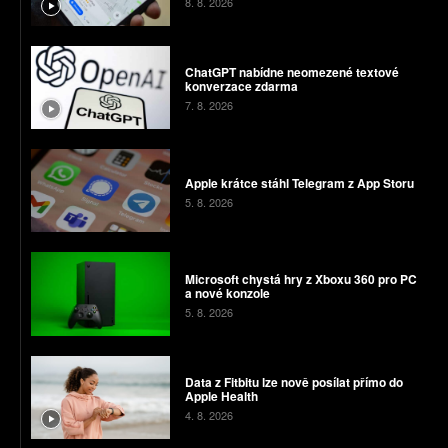
8. 8. 2026
ChatGPT nabídne neomezené textové
konverzace zdarma
7. 8. 2026
Apple krátce stáhl Telegram z App Storu
5. 8. 2026
Microsoft chystá hry z Xboxu 360 pro PC
a nové konzole
5. 8. 2026
Data z Fitbitu lze nově posílat přímo do
Apple Health
4. 8. 2026