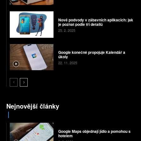
Nové podvody v zábavních aplikacích: jak
je poznat podle tří detailů
25. 2. 2025
Google konečně propojuje Kalendář a
úkoly
22. 11. 2025
Nejnovější články
Google Maps objednají jídlo a pomohou s
hotelem