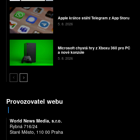
Apple krátce stáhl Telegram z App Storu
5. 8. 2026
Microsoft chystá hry z Xboxu 360 pro PC
a nové konzole
5. 8. 2026
Provozovatel webu
World News Media, s.r.o.
Rybná 716/24
Staré Město, 110 00 Praha