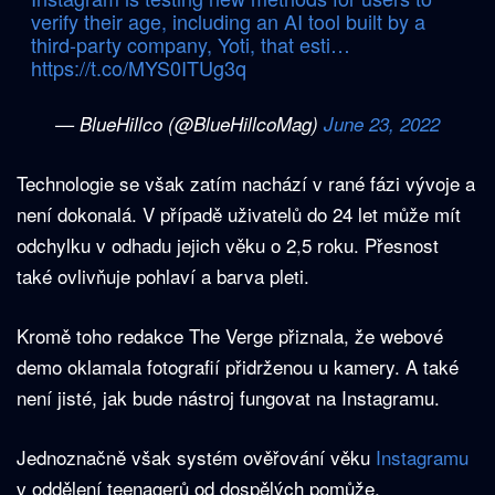
verify their age, including an AI tool built by a
third-party company, Yoti, that esti…
https://t.co/MYS0ITUg3q
— BlueHillco (@BlueHillcoMag)
June 23, 2022
Technologie se však zatím nachází v rané fázi vývoje a
není dokonalá. V případě uživatelů do 24 let může mít
odchylku v odhadu jejich věku o 2,5 roku. Přesnost
také ovlivňuje pohlaví a barva pleti.
Kromě toho redakce The Verge přiznala, že webové
demo oklamala fotografií přidrženou u kamery. A také
není jisté, jak bude nástroj fungovat na Instagramu.
Jednoznačně však systém ověřování věku
Instagramu
v oddělení teenagerů od dospělých pomůže.