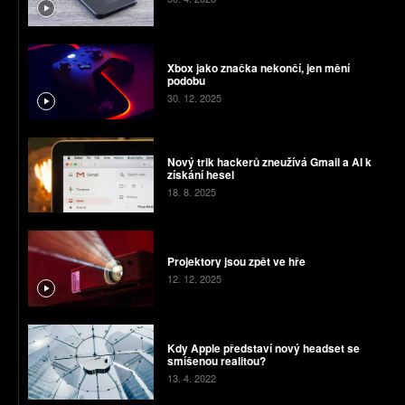
Xbox jako značka nekončí, jen mění
podobu
30. 12. 2025
Nový trik hackerů zneužívá Gmail a AI k
získání hesel
18. 8. 2025
Projektory jsou zpět ve hře
12. 12. 2025
Kdy Apple představí nový headset se
smíšenou realitou?
13. 4. 2022