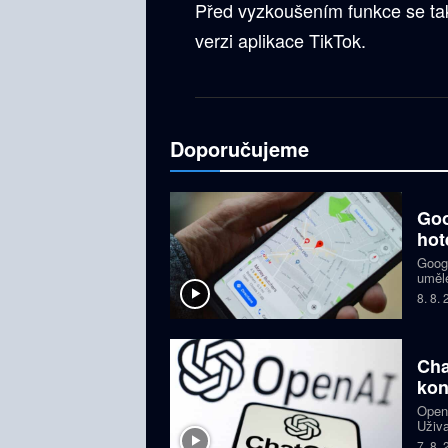
Před vyzkoušením funkce se také
verzi aplikace TikTok.
Doporučujeme
Goo
hot
Googl
umělé
hotel
8. 8.
Gmai
Cha
kon
OpenA
Uživa
složi
7. 8.