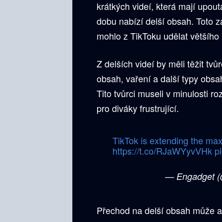
krátkých videí, která mají upout
dobu nabízí delší obsah. Toto z
mohlo z TikToku udělat většího
Z delších videí by měli těžit tvů
obsah, vaření a další typy obsa
Tito tvůrci museli v minulosti r
pro diváky frustrující.
TikTok is extending the ma
https://t.co/RJaWYyvVHk
p
— Engadget 
Přechod na delší obsah může ale