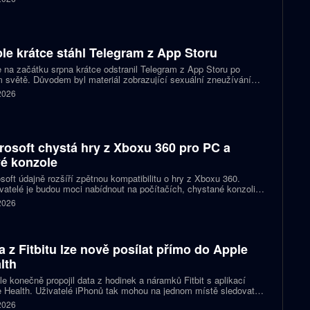
.6 Sol spolu s posuvníkem, který nastaví intenzitu přemýšlení.
le krátce stáhl Telegram z App Storu
 na začátku srpna krátce odstranil Telegram z App Storu po
 světě. Důvodem byl materiál zobrazující sexuální zneužívání
 který podle firmy sdílel jeden uživatel. Telegram účet rychle
 2026
koval a aplikace se ještě během stejného dne do obchodu vrátila.
rosoft chystá hry z Xboxu 360 pro PC a
é konzole
soft údajně rozšíří zpětnou kompatibilitu o hry z Xboxu 360.
atelé je budou moci nabídnout na počítačích, chystané konzoli
ct Helix i přenosných zařízeních. První tituly by mohly dorazit
 2026
 let 2027 a 2028.
a z Fitbitu lze nově posílat přímo do Apple
lth
e konečně propojil data z hodinek a náramků Fitbit s aplikací
 Health. Uživatelé iPhonů tak mohou na jednom místě sledovat
, cvičení, spánek i zdravotní údaje. Novinka odstraňuje omezení,
 2026