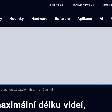
IT NEWS 24
WORLD NEWS 24
BUSIN
ny
Hodinky
Hardware
Software
Aplikace
AI
eré mohou uživatelé nahrát, na 10 minut
aximální délku videí,