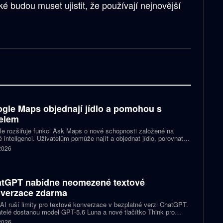
 budou muset ujistit, že používají nejnovější
gle Maps objednají jídlo a pomohou s
elem
e rozšiřuje funkci Ask Maps o nové schopnosti založené na
 inteligenci. Uživatelům pomůže najít a objednat jídlo, porovnat
y nebo vybrat kulturní akci. Mapy navíc mohou čerpat informace z
 2026
lu a Kalendáře Google.
tGPT nabídne neomezené textové
verzace zdarma
I ruší limity pro textové konverzace v bezplatné verzi ChatGPT.
telé dostanou model GPT-5.6 Luna a nové tlačítko Think pro
tější otázky. Předplatitelům Plus a Pro firma zpřístupňuje upravený
 2026