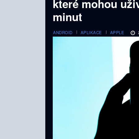
které mohou uživ
minut
ANDROID
APLIKACE
APPLE