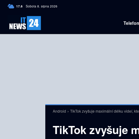
C
17.6
Sobota 8. srpna 2026
Czech
Telefo
Android
TikTok zvyšuje maximální délku videí, kt
TikTok zvyšuje m