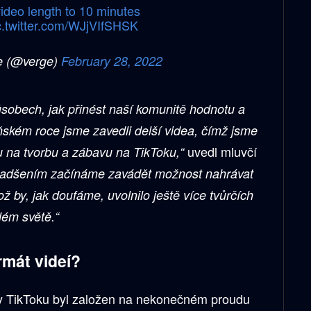
deo length to 10 minutes
c.twitter.com/WJjVIfSHSK
e (@verge)
February 28, 2022
sobech, jak přinést naší komunitě hodnotu a
oňském roce jsme zavedli delší videa, čímž jsme
uvedl mluvčí
u na tvorbu a zábavu na TikToku,“
nadšením začínáme zavádět možnost nahrávat
ož by, jak doufáme, uvolnilo ještě více tvůrčích
lém světě.“
rmát videí?
ty TikToku byl založen na nekonečném proudu