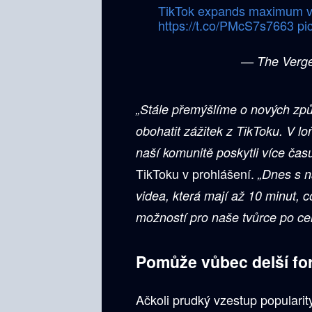
TikTok expands maximum vi
https://t.co/PMcS7s7663
pi
— The Verg
„Stále přemýšlíme o nových způ
obohatit zážitek z TikToku. V l
naší komunitě poskytli více čas
TikToku v prohlášení.
„Dnes s 
videa, která mají až 10 minut, c
možností pro naše tvůrce po ce
Pomůže vůbec delší fo
Ačkoli prudký vzestup populari