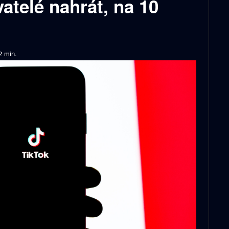
atelé nahrát, na 10
2
min.