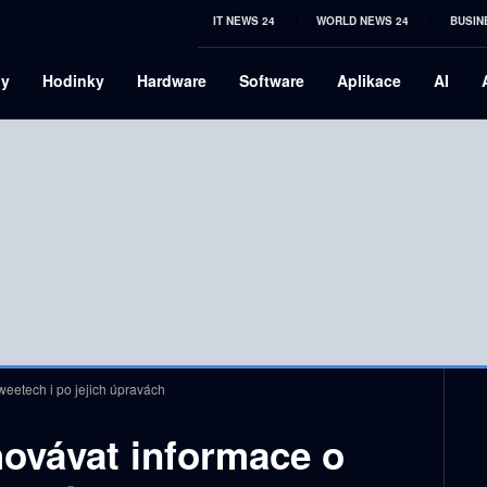
IT NEWS 24
WORLD NEWS 24
BUSIN
ny
Hodinky
Hardware
Software
Aplikace
AI
weetech i po jejich úpravách
hovávat informace o