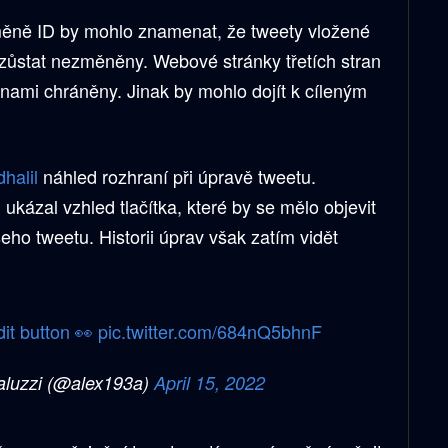
měně ID by mohlo znamenat, že tweety vložené
zůstat nezměněny. Webové stránky třetích stran
ami chráněny. Jinak by mohlo dojít k cíleným
dhalil
náhled rozhraní při úpravě tweetu.
ukázal vzhled tlačítka, které by se mělo objevit
ašeho tweetu. Historii úprav však zatím vidět
dit button 👀
pic.twitter.com/684nQ5bhnF
aluzzi (@alex193a)
April 15, 2022