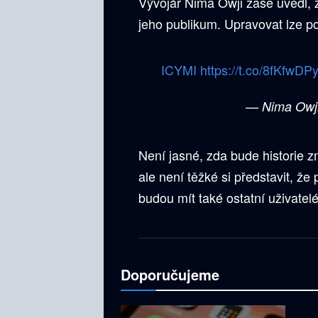
Vývojář Nima Owji zase uvedl, 
jeho publikum. Upravovat lze p
ICYMI
https://t.co/8fKfwDP
— Nima Owj
Není jasné, zda bude historie 
ale není těžké si představit, ž
budou mít také ostatní uživatel
Doporučujeme