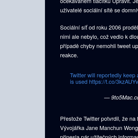
očekávaném tlačítku Upravit. Je
uživatelé sociální sítě se domní
Sociální síť od roku 2006 prodě
nimi ale nebylo, což vedlo k dlou
případě chyby nemohli tweet upr
reakce.
Twitter will reportedly keep
is used
https://t.co/3kzAU
— 9to5Mac.
Přestože Twitter potvrdil, že na
Vývojářka Jane Manchun Wong z
přinesla pár užitečných informa