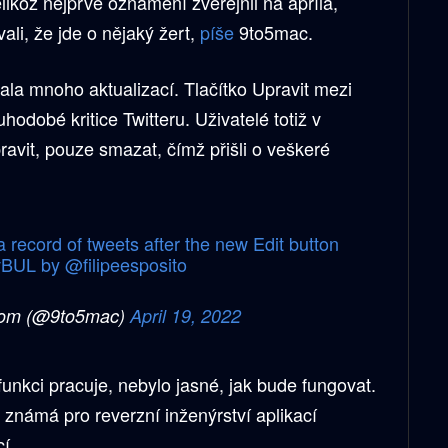
likož nejprve oznámení zveřejnil na apríla,
vali, že jde o nějaký žert,
píše
9to5mac.
lala mnoho aktualizací. Tlačítko Upravit mezi
hodobé kritice Twitteru. Uživatelé totiž v
avit, pouze smazat, čímž přišli o veškeré
 a record of tweets after the new Edit button
YvBUL
by
@filipeesposito
com (@9to5mac)
April 19, 2022
 funkci pracuje, nebylo jasné, jak bude fungovat.
námá pro reverzní inženýrství aplikací
cí.