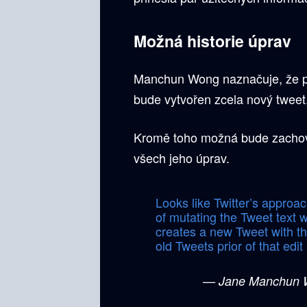
Možná historie úprav
Manchun Wong naznačuje, že př
bude vytvořen zcela nový tweet
Kromě toho možná bude zachov
všech jeho úprav.
Looks like Twitter’s approac
of mutating the Tweet text w
creates a new Tweet with th
old Tweets prior of that edit
— Jane Manchun 