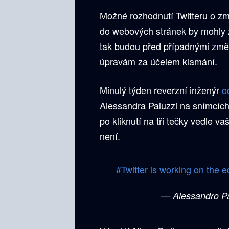
Možné rozhodnutí Twitteru o z
do webových stránek by mohly 
tak budou před případnými změn
úpravám za účelem klamání.
Minulý týden reverzní inženýr
o
Alessandra Paluzzi na snímcích 
po kliknutí na tři tečky vedle v
není.
#Twitter
is working on the e
— Alessandro P