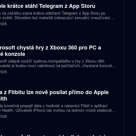
le krátce stáhl Telegram z App Storu
 na začátku srpna krátce odstranil Telegram z App Storu po
 světě. Důvodem byl materiál zobrazující sexuální zneužívání
 který podle firmy sdílel jeden uživatel. Telegram účet rychle
 2026
koval a aplikace se ještě během stejného dne do obchodu vrátila.
rosoft chystá hry z Xboxu 360 pro PC a
é konzole
soft údajně rozšíří zpětnou kompatibilitu o hry z Xboxu 360.
atelé je budou moci nabídnout na počítačích, chystané konzoli
ct Helix i přenosných zařízeních. První tituly by mohly dorazit
 2026
 let 2027 a 2028.
a z Fitbitu lze nově posílat přímo do Apple
lth
e konečně propojil data z hodinek a náramků Fitbit s aplikací
 Health. Uživatelé iPhonů tak mohou na jednom místě sledovat
, cvičení, spánek i zdravotní údaje. Novinka odstraňuje omezení,
 2026
 kterému bylo dosud nutné využívat pomocné aplikace nebo jiné
likované postupy.