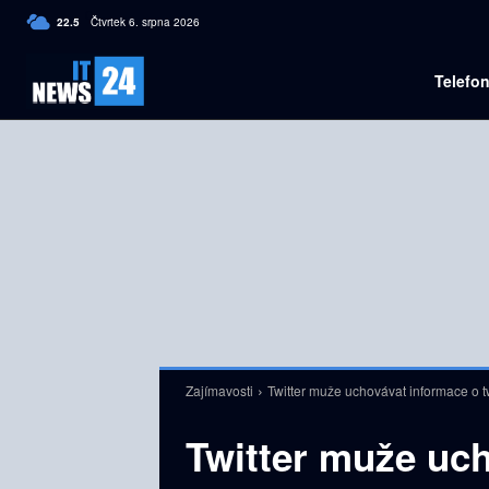
C
22.5
Čtvrtek 6. srpna 2026
Czech
Telefo
Zajímavosti
Twitter muže uchovávat informace o t
Twitter muže uc