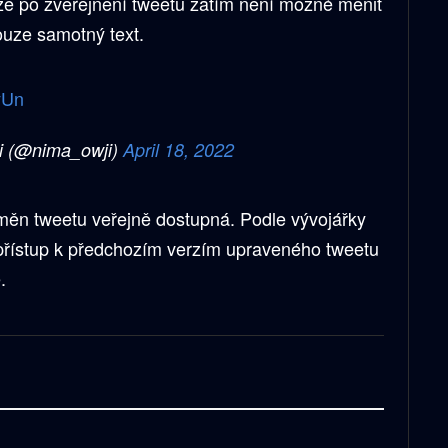
že po zveřejnění tweetu zatím není možné měnit
ouze samotný text.
yUn
i (@nima_owji)
April 18, 2022
změn tweetu veřejně dostupná. Podle vývojářky
e přístup k předchozím verzím upraveného tweetu
é.