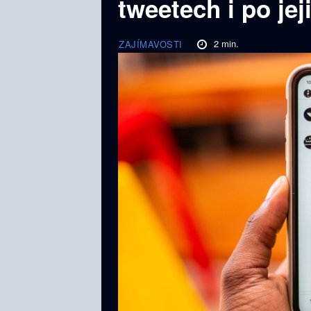
tweetech i po je
2
min.
ZAJÍMAVOSTI