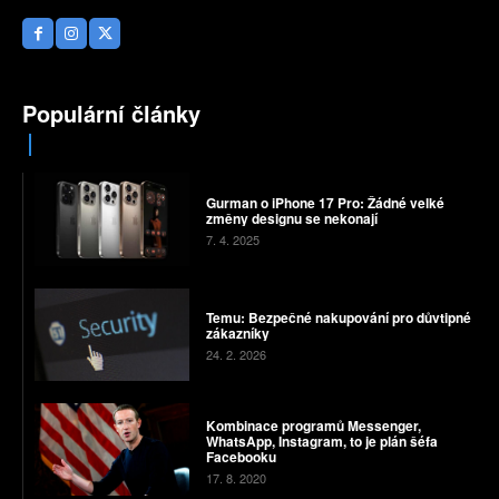
Populární články
Gurman o iPhone 17 Pro: Žádné velké
změny designu se nekonají
7. 4. 2025
Temu: Bezpečné nakupování pro důvtipné
zákazníky
24. 2. 2026
Kombinace programů Messenger,
WhatsApp, Instagram, to je plán šéfa
Facebooku
17. 8. 2020