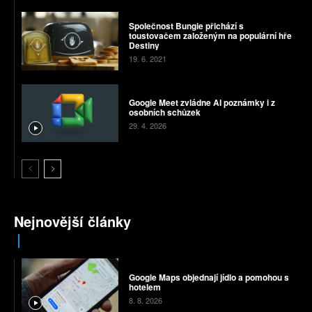
Společnost Bungie přichází s
toustovačem založeným na populární hře
Destiny
19. 6. 2021
Google Meet zvládne AI poznámky i z
osobních schůzek
29. 4. 2026
Nejnovější články
Google Maps objednají jídlo a pomohou s
hotelem
8. 8. 2026