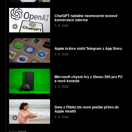
ChatGPT nabídne neomezené textové
konverzace zdarma
7. 8. 2026
Apple krátce stáhl Telegram z App Storu
5. 8. 2026
Microsoft chystá hry z Xboxu 360 pro PC
a nové konzole
5. 8. 2026
Data z Fitbitu lze nově posílat přímo do
Apple Health
4. 8. 2026