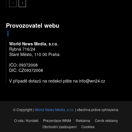
Provozovatel webu
World News Media, s.r.o.
Rybná 716/24
Staré Město, 110 00 Praha
IČO: 09372008
DIČ: CZ09372008
V případě dotazů na redakci pište na
info@wn24.cz
© Copyright |
World News Media, s.r.o.
| všechna práva vyhrazena.
O nás / Kontakt
Prezentace WNM
Reklama
Ceník reklamy
Obchodní zastoupení
Cookies