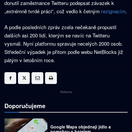
donutil zaměstnance Twitteru podepsat závazek k
„extrémně tvrdé práci“, což vedlo k četným
rezignacím
.
A podle posledních zpráv zcela nečekaně propustil
dalších asi 200 lidí, kterým se navíc na Twitteru
vysmál. Nyní platformu spravuje necelých 2000 osob.
Středeční výpadek je přitom podle webu NetBlocks již
pátým v letošním roce.
Reklama
Doporučujeme
Google Maps objednají jídlo a
pomohou s hotelem