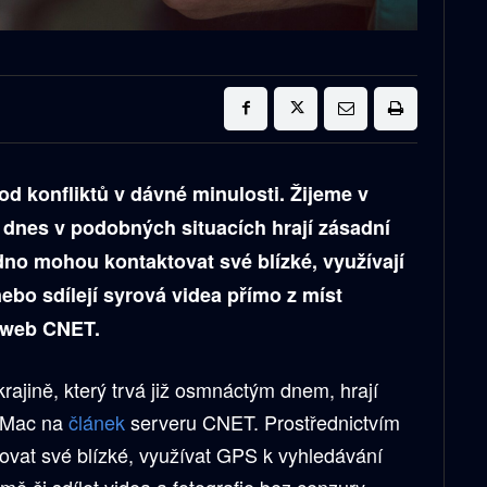
 od konfliktů v dávné minulosti. Žijeme v
é dnes v podobných situacích hrají zásadní
adno mohou kontaktovat své blízké, využívají
ebo sdílejí syrová videa přímo z míst
ý web CNET.
krajině, který trvá již osmnáctým dnem, hrají
5Mac na
článek
serveru CNET. Prostřednictvím
vat své blízké, využívat GPS k vyhledávání
mě či sdílet videa a fotografie bez cenzury.