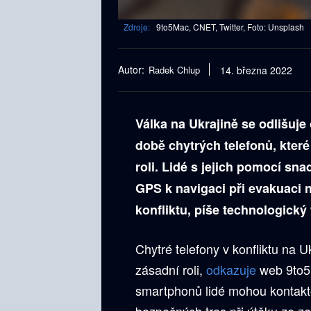
Zdroje:
9to5Mac, CNET, Twitter, Foto: Unsplash
Autor:
Radek Chlup
14. března 2022
Válka na Ukrajině se odlišuje
době chytrých telefonů, kter
roli. Lidé s jejich pomocí sn
GPS k navigaci při evakuaci n
konfliktu, píše technologick
Chytré telefony v konfliktu na U
zásadní roli,
odkazuje
web 9to
smartphonů lidé mohou kontakto
bezpečných tras při útěku ze ze