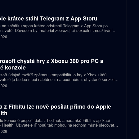
le krátce stáhl Telegram z App Storu
 na začátku srpna krátce odstranil Telegram z App Storu po
 světě. Důvodem byl materiál zobrazující sexuální zneužívání
 který podle firmy sdílel jeden uživatel. Telegram účet rychle
 2026
koval a aplikace se ještě během stejného dne do obchodu vrátila.
rosoft chystá hry z Xboxu 360 pro PC a
é konzole
soft údajně rozšíří zpětnou kompatibilitu o hry z Xboxu 360.
atelé je budou moci nabídnout na počítačích, chystané konzoli
ct Helix i přenosných zařízeních. První tituly by mohly dorazit
 2026
 let 2027 a 2028.
a z Fitbitu lze nově posílat přímo do Apple
lth
e konečně propojil data z hodinek a náramků Fitbit s aplikací
 Health. Uživatelé iPhonů tak mohou na jednom místě sledovat
, cvičení, spánek i zdravotní údaje. Novinka odstraňuje omezení,
 2026
 kterému bylo dosud nutné využívat pomocné aplikace nebo jiné
likované postupy.