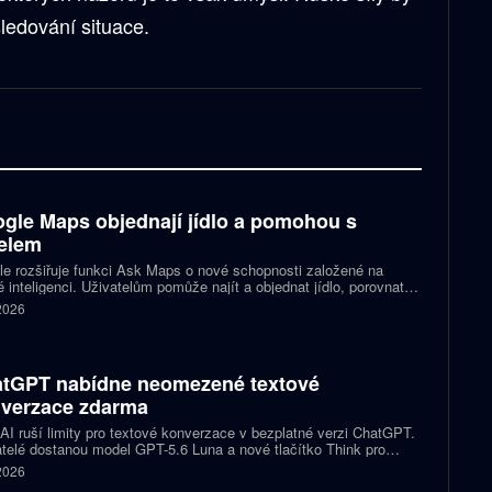
sledování situace.
gle Maps objednají jídlo a pomohou s
elem
e rozšiřuje funkci Ask Maps o nové schopnosti založené na
 inteligenci. Uživatelům pomůže najít a objednat jídlo, porovnat
y nebo vybrat kulturní akci. Mapy navíc mohou čerpat informace z
 2026
lu a Kalendáře Google.
tGPT nabídne neomezené textové
verzace zdarma
I ruší limity pro textové konverzace v bezplatné verzi ChatGPT.
telé dostanou model GPT-5.6 Luna a nové tlačítko Think pro
tější otázky. Předplatitelům Plus a Pro firma zpřístupňuje upravený
 2026
.6 Sol spolu s posuvníkem, který nastaví intenzitu přemýšlení.