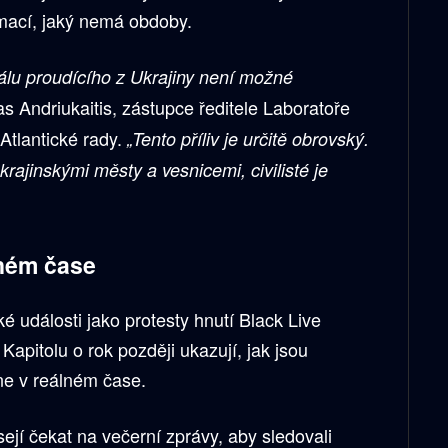
ormací, jaký nemá obdoby.
álu proudícího z Ukrajiny není možné
 Andriukaitis, zástupce ředitele Laboratoře
Atlantické rady.
„Tento příliv je určitě obrovský.
rajinskými městy a vesnicemi, civilisté je
lném čase
ké události jako protesty hnutí Black Live
Kapitolu o rok později ukazují, jak jsou
ine v reálném čase.
jí čekat na večerní zprávy, aby sledovali