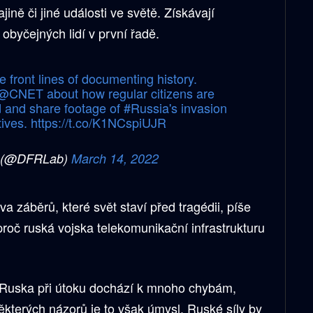
jině či jiné události ve světě. Získávají
 obyčejných lidí v první řadě.
e front lines of documenting history.
@CNET
about how regular citizens are
d and share footage of
#Russia
's invasion
tives.
https://t.co/K1NCspiUJR
 (@DFRLab)
March 14, 2022
 záběrů, které svět staví před tragédii, píše
proč ruská vojska telekomunikační infrastrukturu
 Ruska při útoku dochází k mnoho chybám,
ěkterých názorů je to však úmysl. Ruské síly by