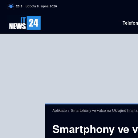
C
23.8
Sobota 8. srpna 2026
Czech
Telefo
Aplikace
Smartphony ve válce na Ukrajině hrají z
Smartphony ve vá