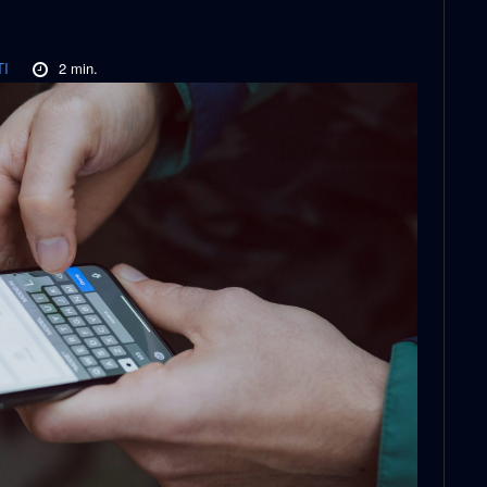
2
min.
TI