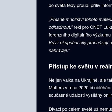
do světa tedy proudí příliv inf
„Přesné množství tohoto materi
řekl pro CNET Lukas
odhadnout,”
forenzního digitálního výzkumu 
Když okupační síly procházejí uk
nahrávají.”
Přístup ke světu v reá
Ne jen válka na Ukrajině, ale ta
Matters v roce 2020 či obléhání 
současné události vysílány onl
Diváci po celém světě už nemuse