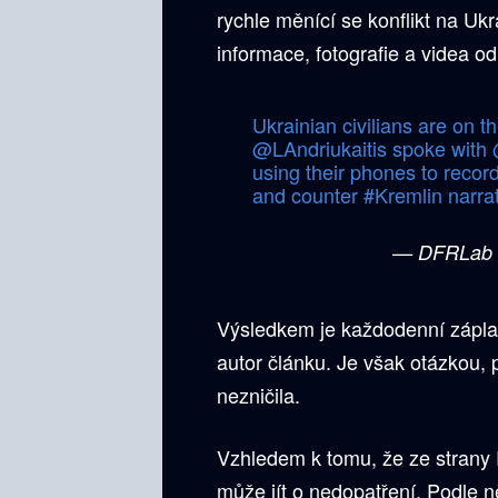
rychle měnící se konflikt na Ukra
informace, fotografie a videa od
Ukrainian civilians are on th
@LAndriukaitis
spoke with
using their phones to recor
and counter
#Kremlin
narra
— DFRLab
Výsledkem je každodenní záplava
autor článku. Je však otázkou, 
nezničila.
Vzhledem k tomu, že ze strany
může jít o nedopatření. Podle n