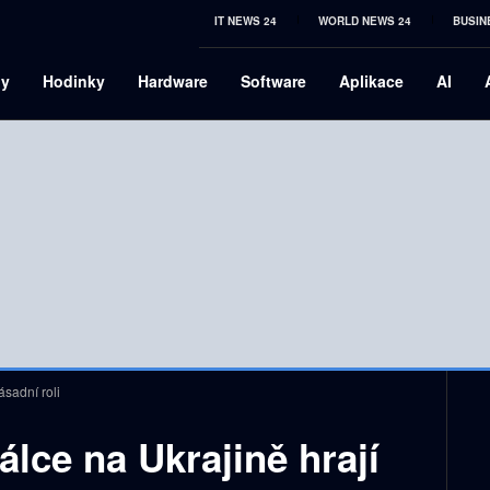
IT NEWS 24
WORLD NEWS 24
BUSIN
ny
Hodinky
Hardware
Software
Aplikace
AI
ásadní roli
lce na Ukrajině hrají