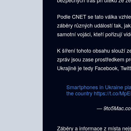
Podle CNET se tato válka vzhled
záběry různých událostí tak, ja
samotní vojáci, kteří pořizují vi
K šíření tohoto obsahu slouží ze
zpráv jsou zase prostředkem pr
Ukrajině je tedy Facebook, Twi
Smartphones in Ukraine play
the country
https://t.co/
— 9to5Mac.c
Záběry a informace z místa nej