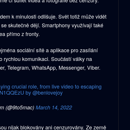
em k minulosti odlišuje. Svět totiž může vidět
k se skutečně dějí. Smartphony využívají také
dea přímo z fronty.
jména sociální sítě a aplikace pro zasílání
o rychlou komunikaci. Součástí války na
tter, Telegram, WhatsApp, Messenger, Viber.
ing crucial role, from live video to escaping
MpEN1QQEzU
by
@benlovejoy
om (@9to5mac)
March 14, 2022
sou nijak blokovány ani cenzurovány. Ze země