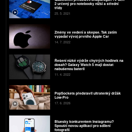
2 určený pro notebooky nižší a střední
třídy
25. 5. 2021
Změny ve vedení a skepse. Tak zatím
vypadal vývoj prvního Apple Car
14. 7. 2022
Řešení nízké výdrže chytrých hodinek na
dosah? Galaxy Watch 5 mají dostat
nabušenou baterii
11. 4. 2022
PopSockets představil ultratenký držák
Low-Pro
17. 6. 2026
Bluesky konkurentem Instagramu?
Spouští novou aplikaci pro sdílení
fotografií