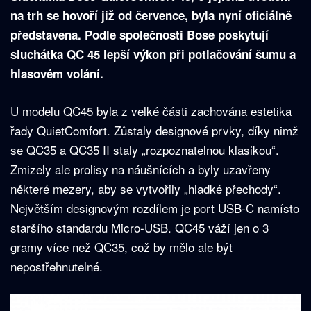
na trh se hovoří již od července, byla nyní oficiálně
představena. Podle společnosti Bose poskytují
sluchátka QC 45 lepší výkon při potlačování šumu a
hlasovém volání.
U modelu QC45 byla z velké části zachována estetika
řady QuietComfort. Zůstaly designové prvky, díky nimž
se QC35 a QC35 II staly „rozpoznatelnou klasikou“.
Zmizely ale prolisy na náušnících a byly uzavřeny
některé mezery, aby se vytvořily „hladké přechody“.
Největším designovým rozdílem je port USB-C namísto
staršího standardu Micro-USB. QC45 váží jen o 3
gramy více než QC35, což by mělo ale být
nepostřehnutelné.