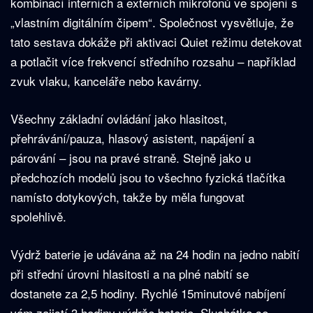
kombinací interních a externích mikrofonů ve spojení s
„vlastním digitálním čipem“. Společnost vysvětluje, že
tato sestava dokáže při aktivaci Quiet režimu detekovat
a potlačit více frekvencí středního rozsahu – například
zvuk vlaku, kanceláře nebo kavárny.
Všechny základní ovládání jako hlasitost,
přehrávání/pauza, hlasový asistent, napájení a
párování – jsou na pravé straně. Stejně jako u
předchozích modelů jsou to všechno fyzická tlačítka
namísto dotykových, takže by měla fungovat
spolehlivě.
Výdrž baterie je udávána až na 24 hodin na jedno nabití
při střední úrovni hlasitosti a na plné nabití se
dostanete za 2,5 hodiny. Rychlé 15minutové nabíjení
vám zajistí 3 hodiny výdrže baterie. Sluchátka se