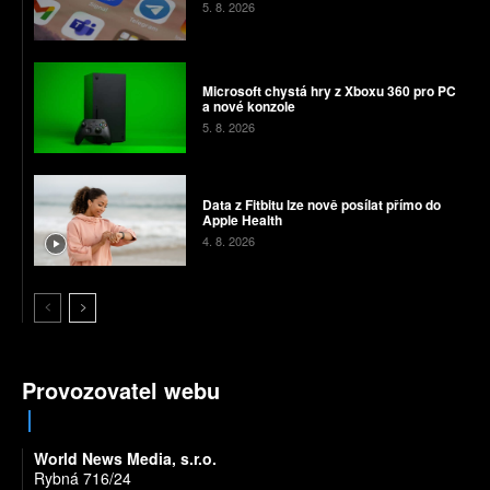
5. 8. 2026
Microsoft chystá hry z Xboxu 360 pro PC
a nové konzole
5. 8. 2026
Data z Fitbitu lze nově posílat přímo do
Apple Health
4. 8. 2026
Provozovatel webu
World News Media, s.r.o.
Rybná 716/24