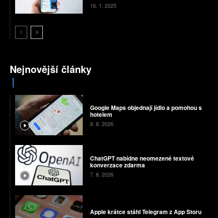
16. 1. 2025
Nejnovější články
Google Maps objednají jídlo a pomohou s
hotelem
8. 8. 2026
ChatGPT nabídne neomezené textové
konverzace zdarma
7. 8. 2026
Apple krátce stáhl Telegram z App Storu