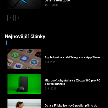
DataTraveler 2000
15. 9. 2020
Nejnovější články
Apple krátce stáhl Telegram z App Storu
5. 8. 2026
Microsoft chystá hry z Xboxu 360 pro PC
a nové konzole
5. 8. 2026
Data z Fitbitu lze nově posílat přímo do