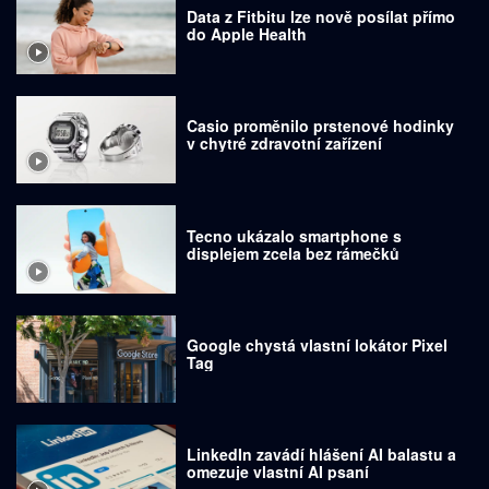
Data z Fitbitu lze nově posílat přímo
do Apple Health
Casio proměnilo prstenové hodinky
v chytré zdravotní zařízení
Tecno ukázalo smartphone s
displejem zcela bez rámečků
Google chystá vlastní lokátor Pixel
Tag
LinkedIn zavádí hlášení AI balastu a
omezuje vlastní AI psaní