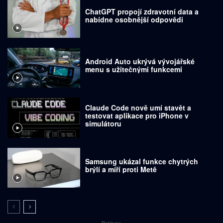
ChatGPT propojí zdravotní data a
nabídne osobnější odpovědi
Android Auto ukrývá vývojářské
menu s užitečnými funkcemi
Claude Code nově umí stavět a
testovat aplikace pro iPhone v
simulátoru
Samsung ukázal funkce chytrých
brýlí a míří proti Metě