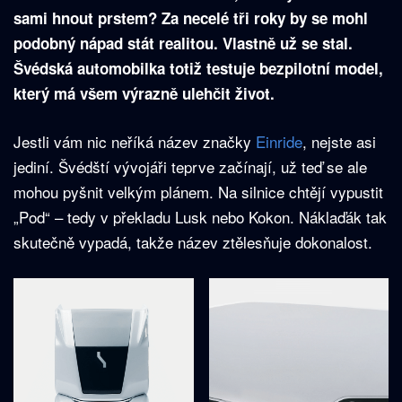
sami hnout prstem? Za necelé tři roky by se mohl
podobný nápad stát realitou. Vlastně už se stal.
Švédská automobilka totiž testuje bezpilotní model,
který má všem výrazně ulehčit život.
Jestli vám nic neříká název značky
Einride
, nejste asi
jediní. Švédští vývojáři teprve začínají, už teď se ale
mohou pyšnit velkým plánem. Na silnice chtějí vypustit
„Pod“ – tedy v překladu Lusk nebo Kokon. Náklaďák tak
skutečně vypadá, takže název ztělesňuje dokonalost.