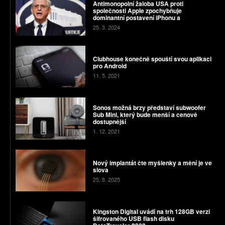
Antimonopolní žaloba USA proti
společnosti Apple zpochybňuje
dominantní postavení iPhonu a
budoucnost systému Android
25. 3. 2024
Clubhouse konečně spouští svou aplikaci
pro Android
11. 5. 2021
Sonos možná brzy představí subwoofer
Sub Mini, který bude menší a cenově
dostupnější
1. 12. 2021
Nový implantát čte myšlenky a mění je ve
slova
25. 8. 2025
Kingston Digital uvádí na trh 128GB verzi
šifrovaného USB flash disku