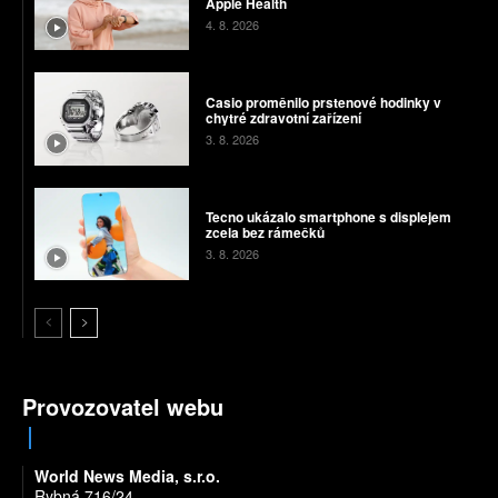
Apple Health
4. 8. 2026
Casio proměnilo prstenové hodinky v
chytré zdravotní zařízení
3. 8. 2026
Tecno ukázalo smartphone s displejem
zcela bez rámečků
3. 8. 2026
Provozovatel webu
World News Media, s.r.o.
Rybná 716/24