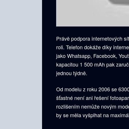
Právě podpora internetových sí
roli. Telefon dokáže díky inter
jako Whatsapp, Facebook, Yout
kapacitou 1 500 mAh pak zaručí,
jednou týdně.
Od modelu z roku 2006 se 6300k
šťastné není ani řešení fotoapa
rozlišením nemůže novým model
by se měla vyšplhat na maximá