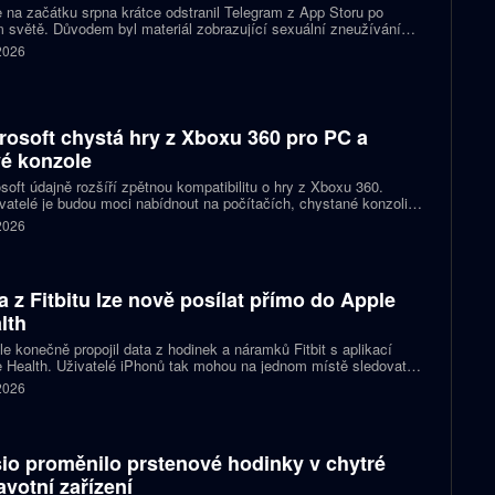
 na začátku srpna krátce odstranil Telegram z App Storu po
 světě. Důvodem byl materiál zobrazující sexuální zneužívání
 který podle firmy sdílel jeden uživatel. Telegram účet rychle
 2026
koval a aplikace se ještě během stejného dne do obchodu vrátila.
rosoft chystá hry z Xboxu 360 pro PC a
é konzole
soft údajně rozšíří zpětnou kompatibilitu o hry z Xboxu 360.
atelé je budou moci nabídnout na počítačích, chystané konzoli
ct Helix i přenosných zařízeních. První tituly by mohly dorazit
 2026
 let 2027 a 2028.
a z Fitbitu lze nově posílat přímo do Apple
lth
e konečně propojil data z hodinek a náramků Fitbit s aplikací
 Health. Uživatelé iPhonů tak mohou na jednom místě sledovat
, cvičení, spánek i zdravotní údaje. Novinka odstraňuje omezení,
 2026
 kterému bylo dosud nutné využívat pomocné aplikace nebo jiné
likované postupy.
io proměnilo prstenové hodinky v chytré
avotní zařízení