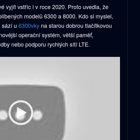
é vyjít vstříc i v roce 2020. Proto uvedla, že
blíbených modelů 6300 a 8000. Kdo si myslel,
a sází u
6300vky
na starou dobrou tlačítkovou
novější operační systém, větší paměť,
udby nebo podporu rychlých sítí LTE.