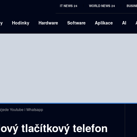
IT NEWS 24
WORLD NEWS 24
BUSIN
ny
Hodinky
Hardware
Software
Aplikace
AI
rozjede Youtube i Whatsapp
ový tlačítkový telefon