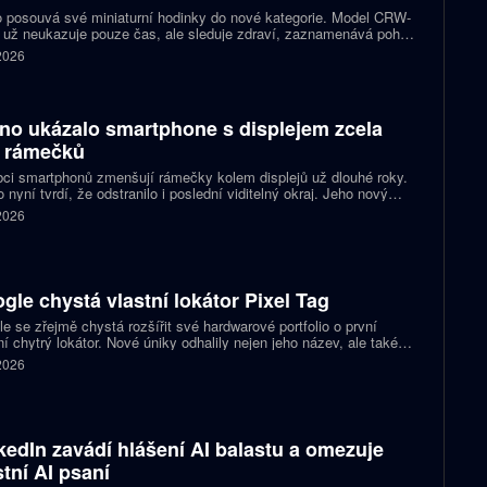
 posouvá své miniaturní hodinky do nové kategorie. Model CRW-
 už neukazuje pouze čas, ale sleduje zdraví, zaznamenává pohyb
zorňuje na dění v telefonu. Celokovový prsten tak spojuje digitální
 2026
ky, šperk a chytré zařízení, které může uživatel nosit po celý den.
no ukázalo smartphone s displejem zcela
 rámečků
ci smartphonů zmenšují rámečky kolem displejů už dlouhé roky.
 nyní tvrdí, že odstranilo i poslední viditelný okraj. Jeho nový
pt nabízí obrazovku s rámečkem širokým přesně nula milimetrů.
 2026
gle chystá vlastní lokátor Pixel Tag
e se zřejmě chystá rozšířit své hardwarové portfolio o první
ní chytrý lokátor. Nové úniky odhalily nejen jeho název, ale také
 podobu zařízení a několik technických detailů. Pixel Tag má
 2026
vat v síti Find My Device a pomáhat s hledáním ztracených věcí
ně jako konkurenční AirTag.
kedIn zavádí hlášení AI balastu a omezuje
stní AI psaní