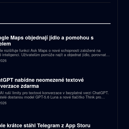
gle Maps objednají jídlo a pomohou s
elem
e rozšiřuje funkci Ask Maps o nové schopnosti založené na
 inteligenci. Uživatelům pomůže najít a objednat jídlo, porovnat
y nebo vybrat kulturní akci. Mapy navíc mohou čerpat informace z
 2026
lu a Kalendáře Google.
tGPT nabídne neomezené textové
verzace zdarma
I ruší limity pro textové konverzace v bezplatné verzi ChatGPT.
telé dostanou model GPT-5.6 Luna a nové tlačítko Think pro
tější otázky. Předplatitelům Plus a Pro firma zpřístupňuje upravený
 2026
.6 Sol spolu s posuvníkem, který nastaví intenzitu přemýšlení.
le krátce stáhl Telegram z App Storu