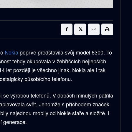
co
Nokia
poprvé představila svůj model 6300. To
čnost tehdy okupovala v žebříčcích nejlepších
4 let později je všechno jinak. Nokia ale i tak
ostalgicky působícího telefonu.
í se výrobou telefonů. V dobách minulých patřila
zaplavovala svět. Jenomže s příchodem značek
ly najednou mobily od Nokie staře a složitě. I
ší generace.