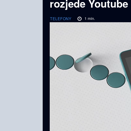
rozjede Youtube
1
min.
TELEFONY