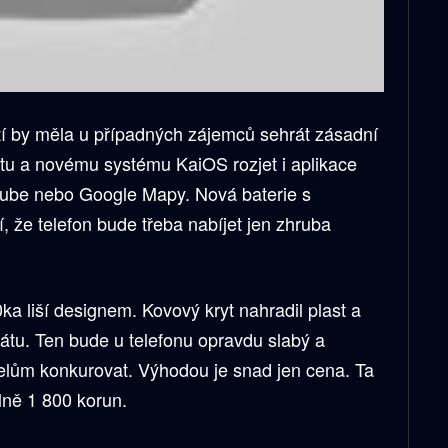
tí by měla u případných zájemců sehrát zásadní
netu a novému systému KaiOS rozjet i aplikace
ube nebo Google Mapy. Nová baterie s
 že telefon bude třeba nabíjet jen zhruba
a liší designem. Kovový kryt nahradil plast a
rátu. Ten bude u telefonu opravdu slabý a
ům konkurovat. Výhodou je snad jen cena. Ta
lně 1 800 korun.