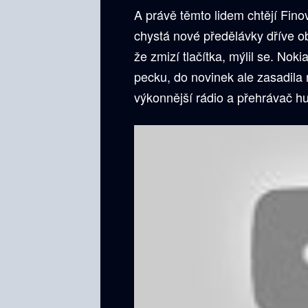
A právě těmto lidem chtějí Finov
chystá nové předělávky dříve o
že zmizí tlačítka, mýlil se. Noki
pecku, do novinek ale zasadila 
výkonnější rádio a přehrávač h