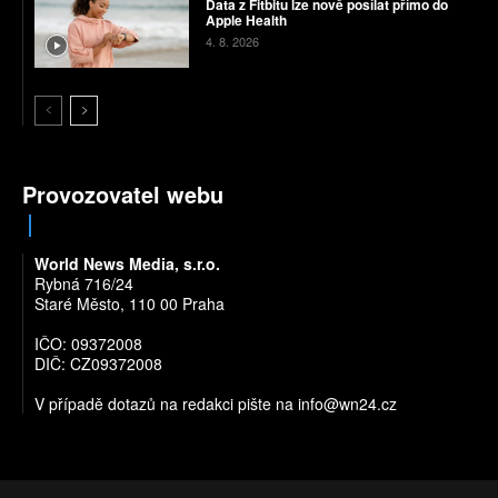
Data z Fitbitu lze nově posílat přímo do
Apple Health
4. 8. 2026
Provozovatel webu
World News Media, s.r.o.
Rybná 716/24
Staré Město, 110 00 Praha
IČO: 09372008
DIČ: CZ09372008
V případě dotazů na redakci pište na
info@wn24.cz