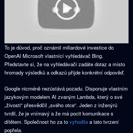
To je důvod, proč oznámil miliardové investice do
OpenAI Microsoft vlastnící vyhledávač Bing.
Představte si, že na vyhledávači zadáte dotaz a místo
hromady výsledků a odkazů přijde konkrétní odpověď.
Google nicméně nezůstává pozadu. Disponuje vlastním
jazykovým modelem AI zvaným Lambda, který o své
„živosti“ přesvědčil „svého otce“. Jeden z inženýrů
tvrdil, že je vnímavý a že má pocit komunikace s
dítětem. Společnost ho za to
vyhodila
a tato tvrzení
popřela.