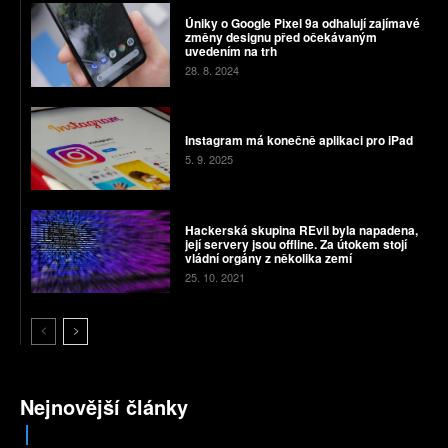
Úniky o Google Pixel 9a odhalují zajímavé
změny designu před očekávaným
uvedením na trh
28. 8. 2024
Instagram má konečně aplikaci pro iPad
5. 9. 2025
Hackerská skupina REvil byla napadena,
její servery jsou offline. Za útokem stojí
vládní orgány z několika zemí
25. 10. 2021
Nejnovější články